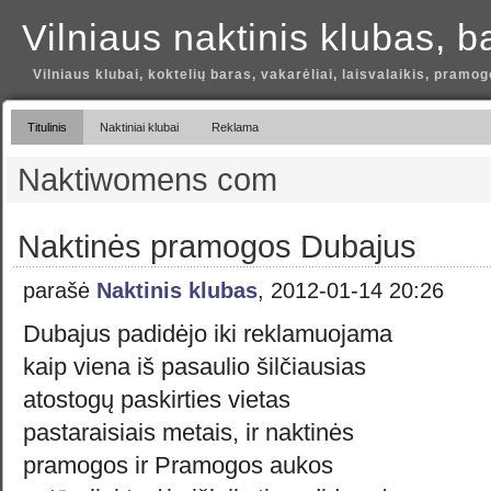
Vilniaus naktinis klubas, b
Vilniaus klubai, koktelių baras, vakarėliai, laisvalaikis, pramog
Titulinis
Naktiniai klubai
Reklama
Naktiwomens com
Naktinės pramogos Dubajus
parašė
Naktinis klubas
, 2012-01-14 20:26
Dubajus padidėjo iki reklamuojama
kaip viena iš pasaulio šilčiausias
atostogų paskirties vietas
pastaraisiais metais, ir naktinės
pramogos ir Pramogos aukos