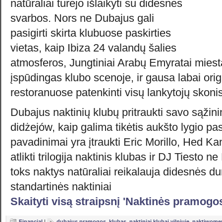
natūraliai turėjo išlaikyti su didesnės
svarbos. Nors ne Dubajus gali
pasigirti skirta klubuose paskirties
vietas, kaip Ibiza 24 valandų šalies
atmosferos, Jungtiniai Arabų Emyratai miesta
įspūdingas klubo scenoje, ir gausa labai orig
restoranuose patenkinti visų lankytojų skonis
Dubajus naktinių klubų pritraukti savo sąžin
didżejów, kaip galima tikėtis aukšto lygio pas
pavadinimai yra įtraukti Eric Morillo, Hed K
atlikti trilogija naktinis klubas ir DJ Tiesto 
toks naktys natūraliai reikalauja didesnės d
standartinės naktiniai
Skaityti visą straipsnį 'Naktinės pramogo
Financial
|
dubajus pramogos
,
klubas
,
naktiniai klubai vilniuje
,
naktiwome