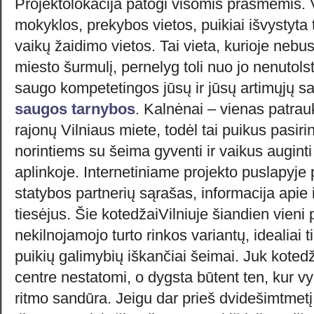
Projektolokacija patogi visomis prasmėmis. Vi
mokyklos, prekybos vietos, puikiai išvystyta t
vaikų žaidimo vietos. Tai vieta, kurioje nebu
miesto šurmulį, pernelyg toli nuo jo nenutols
saugo kompetetingos jūsų ir jūsų artimųjų 
saugos tarnybos
. Kalnėnai – vienas patrauk
rajonų Vilniaus miete, todėl tai puikus pas
norintiems su šeima gyventi ir vaikus auginti 
aplinkoje. Internetiniame projekto puslapyj
statybos partnerių sąrašas, informacija apie i
tiesėjus. Šie kotedžaiVilniuje šiandien vieni 
nekilnojamojo turto rinkos variantų, idealiai 
puikių galimybių iškančiai šeimai. Juk koted
centre nestatomi, o dygsta būtent ten, kur v
ritmo sandūra. Jeigu dar prieš dvidešimtmetį