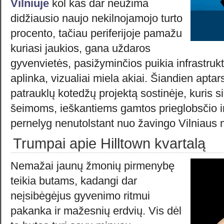
Vilniuje
kol kas dar neužima
didžiausio naujo nekilnojamojo turto
procento, tačiau periferijoje pamažu
kuriasi jaukios, gana uždaros
gyvenvietės, pasižyminčios puikia infrastrukt
aplinka, vizualiai miela akiai. Šiandien aptar
patrauklų kotedžų projektą sostinėje, kuris si
šeimoms, ieškantiems gamtos prieglobsčio 
pernelyg nenutolstant nuo žavingo Vilniaus 
Trumpai apie Hilltown kvartalą
Nemažai jaunų žmonių pirmenybę
teikia butams, kadangi dar
neįsibėgėjus gyvenimo ritmui
pakanka ir mažesnių erdvių. Vis dėl