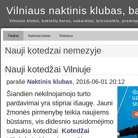
Vilniaus naktinis klubas, b
Vilniaus klubai, koktelių baras, vakarėliai, laisvalaikis, pramog
Titulinis
Naktiniai klubai
Reklama
Nauji kotedzai nemezyje
Nauji kotedžai Vilniuje
parašė
Naktinis klubas
, 2016-06-01 20:12
Šiandien nekilnojamojo turto
pardavimai yra stipriai išaugę. Jauni
žmonės pirmenybę teikia naujiems
būstams, vis didesnio susidomėjimo
sulaukia kotedžai.
Kotedžai