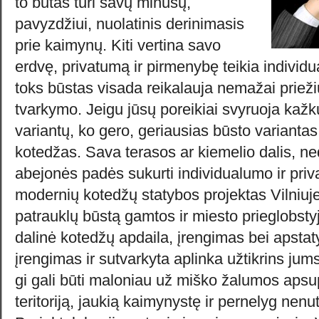
to butas turi savų minusų,
pavyzdžiui, nuolatinis derinimasis
prie kaimynų. Kiti vertina savo
erdvę, privatumą ir pirmenybę teikia individu
toks būstas visada reikalauja nemažai prieži
tvarkymo. Jeigu jūsų poreikiai svyruoja kažku
variantų, ko gero, geriausias būsto variantas
kotedžas. Sava terasos ar kiemelio dalis, 
abejonės padės sukurti individualumo ir pri
modernių kotedžų statybos projektas Vilniuje 
patrauklų būstą gamtos ir miesto prieglobsty
dalinė kotedžų apdaila, įrengimas bei apsta
įrengimas ir sutvarkyta aplinka užtikrins j
gi gali būti maloniau už miško žalumos aps
teritoriją, jaukią kaimynystę ir pernelyg nenu