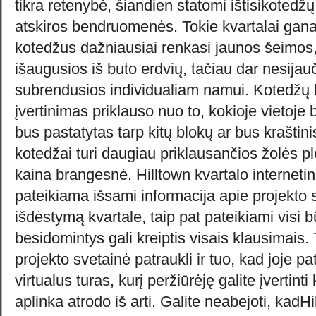
tikra retenybė, šiandien statomi ištisikotedžų 
atskiros bendruomenės. Tokie kvartalai gana
kotedžus dažniausiai renkasi jaunos šeimos,
išaugusios iš buto erdvių, tačiau dar nesij
subrendusios individualiam namui. Kotedžų ka
įvertinimas priklauso nuo to, kokioje vietoje 
bus pastatytas tarp kitų blokų ar bus kraštini
kotedžai turi daugiau priklausančios žolės plo
kaina brangesnė. Hilltown kvartalo internetin
pateikiama išsami informacija apie projekto s
išdėstymą kvartale, taip pat pateikiami visi bū
besidomintys gali kreiptis visais klausimais. 
projekto svetainė patraukli ir tuo, kad joje 
virtualus turas, kurį peržiūrėję galite įvertint
aplinka atrodo iš arti. Galite neabejoti, kadHi