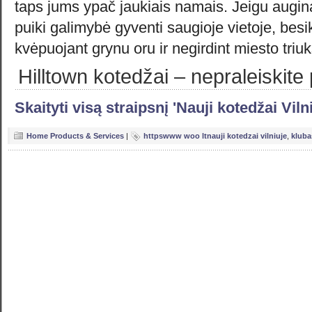
taps jums ypač jaukiais namais. Jeigu augin
puiki galimybė gyventi saugioje vietoje, bes
kvėpuojant grynu oru ir negirdint miesto triu
Hilltown kotedžai – nepraleiskite
Skaityti visą straipsnį 'Nauji kotedžai Viln
Home Products & Services
|
httpswww woo ltnauji kotedzai vilniuje
,
kluba