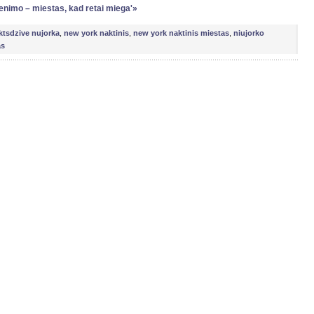
venimo – miestas, kad retai miega'»
ktsdzive nujorka
,
new york naktinis
,
new york naktinis miestas
,
niujorko
as