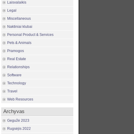
Laisvalaikis
Legal
Miscellaneous
Naktiniai klubai
Personal Product & Services
Pets & Animals
Pramogos
Real Estate
Relationships
Software
Technology
Travel
Web Resources
Archyvas
Gegužė 2023
Rugsėjis 2022