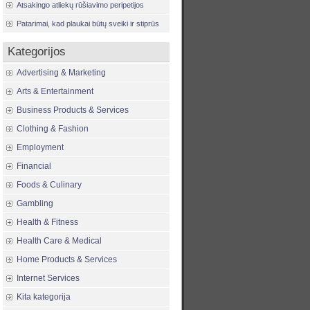
Atsakingo atliekų rūšiavimo peripetijos
Patarimai, kad plaukai būtų sveiki ir stiprūs
Kategorijos
Advertising & Marketing
Arts & Entertainment
Business Products & Services
Clothing & Fashion
Employment
Financial
Foods & Culinary
Gambling
Health & Fitness
Health Care & Medical
Home Products & Services
Internet Services
Kita kategorija