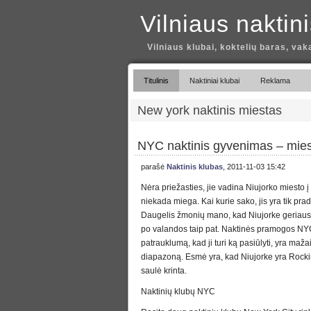
Vilniaus naktin
Vilniaus klubai, koktelių baras, vak
Titulinis
Naktiniai klubai
Reklama
New york naktinis miestas
NYC naktinis gyvenimas – mies
parašė
Naktinis klubas
, 2011-11-03 15:42
Nėra priežasties, jie vadina Niujorko miesto į
niekada miega. Kai kurie sako, jis yra tik prad
Daugelis žmonių mano, kad Niujorke geriausių
po valandos taip pat. Naktinės pramogos NYC
patrauklumą, kad ji turi ką pasiūlyti, yra maža
diapazoną. Esmė yra, kad Niujorke yra Rockin
saulė krinta.
Naktinių klubų NYC