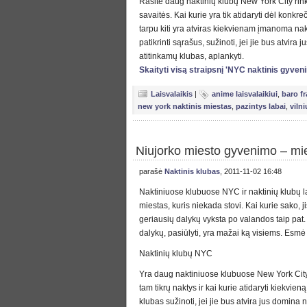
Rasite daug naktinių klubų New York City rinkt
savaitės. Kai kurie yra tik atidaryti dėl konkre
tarpu kiti yra atviras kiekvienam įmanoma nak
patikrinti sąrašus, sužinoti, jei jie bus atvira
atitinkamų klubas, aplankyti.
Skaityti visą straipsnį 'NYC naktinis gyve
Laisvalaikis
|
anime laisvalaikiui
,
baro f
new york naktinis miestas
,
pazintys labai
,
viln
Niujorko miesto gyvenimo – mie
parašė
Naktinis klubas
, 2011-11-02 16:48
Naktiniuose klubuose NYC ir naktinių klubų la,
miestas, kuris niekada stovi. Kai kurie sako,
geriausių dalykų vyksta po valandos taip pat.
dalykų, pasiūlyti, yra mažai ką visiems. Esmė 
Naktinių klubų NYC
Yra daug naktiniuose klubuose New York City pa
tam tikrų naktys ir kai kurie atidaryti kiekvie
klubas sužinoti, jei jie bus atvira jus domina 