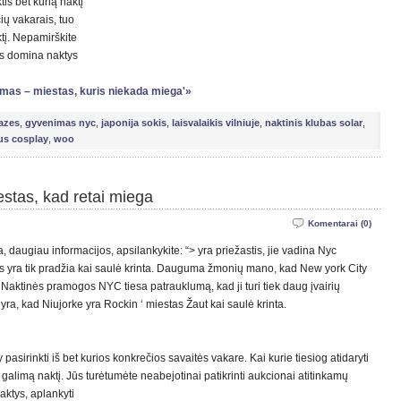
is bet kurią naktį
čių vakarais, tuo
tį. Nepamirškite
 jus domina naktys
nimas – miestas, kuris niekada miega'»
razes
,
gyvenimas nyc
,
japonija sokis
,
laisvalaikis vilniuje
,
naktinis klubas solar
,
ius cosplay
,
woo
stas, kad retai miega
Komentarai (0)
 daugiau informacijos, apsilankykite: “> yra priežastis, jie vadina Nyc
 jis yra tik pradžia kai saulė krinta. Dauguma žmonių mano, kad New york City
 Naktinės pramogos NYC tiesa patrauklumą, kad ji turi tiek daug įvairių
yra, kad Niujorke yra Rockin ‘ miestas Žaut kai saulė krinta.
sirinkti iš bet kurios konkrečios savaitės vakare. Kai kurie tiesiog atidaryti
ną galimą naktį. Jūs turėtumėte neabejotinai patikrinti aukcionai atitinkamų
naktys, aplankyti