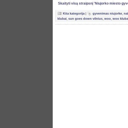
Skaityti visą straipsnį 'Niujorko miesto gy
Kita kategorija
|
gyvenimas niujorke
,
na
klubai
,
sun goes down vilnius
,
woo
,
woo klub