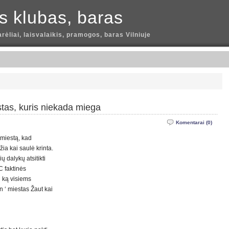
is klubas, baras
arėliai, laisvalaikis, pramogos, baras Vilniuje
tas, kuris niekada miega
Komentarai (0)
 miestą, kad
žia kai saulė krinta.
 dalykų atsitikti
 faktinės
i ką visiems
 ‘ miestas Žaut kai