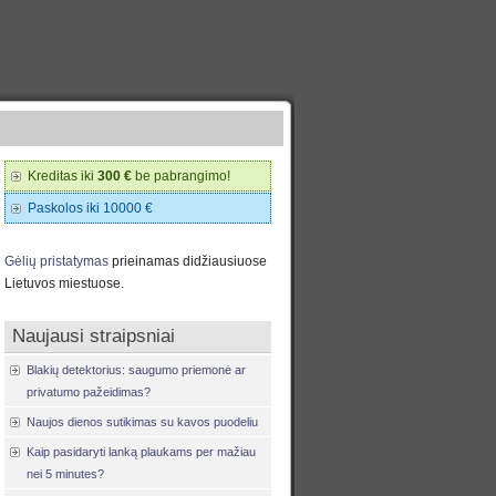
Kreditas iki
300 €
be pabrangimo!
Paskolos iki 10000 €
Gėlių pristatymas
prieinamas didžiausiuose
Lietuvos miestuose.
Naujausi straipsniai
Blakių detektorius: saugumo priemonė ar
privatumo pažeidimas?
Naujos dienos sutikimas su kavos puodeliu
Kaip pasidaryti lanką plaukams per mažiau
nei 5 minutes?