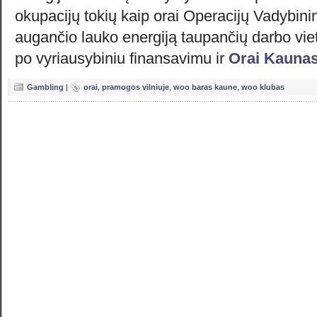
okupacijų tokių kaip orai Operacijų Vadybinink
augančio lauko energiją taupančių darbo viet
po vyriausybiniu finansavimu ir
Orai Kauna
Gambling
|
orai
,
pramogos vilniuje
,
woo baras kaune
,
woo klubas