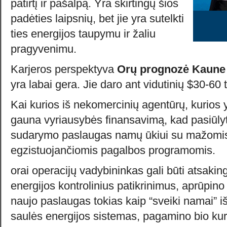
patirtį ir pašalpą. Yra skirtingų šios
padėties laipsnių, bet jie yra sutelkti
ties energijos taupymu ir žaliu
pragyvenimu.
Karjeros perspektyva
Orų prognozė Kaune
yra labai gera. Jie daro ant vidutinių $30-60
Kai kurios iš nekomercinių agentūrų, kurios 
gauna vyriausybės finansavimą, kad pasiūlyt
sudarymo paslaugas namų ūkiui su mažomi
egzistuojančiomis pagalbos programomis.
orai operacijų vadybininkas gali būti atsakin
energijos kontrolinius patikrinimus, aprūpino 
naujo paslaugas tokias kaip “sveiki namai” 
saulės energijos sistemas, pagamino bio kurą