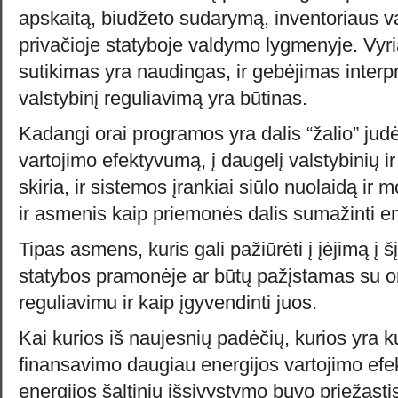
apskaitą, biudžeto sudarymą, inventoriaus vad
privačioje statyboje valdymo lygmenyje. Vyr
sutikimas yra naudingas, ir gebėjimas interpre
valstybinį reguliavimą yra būtinas.
Kadangi orai programos yra dalis “žalio” judė
vartojimo efektyvumą, į daugelį valstybinių ir
skiria, ir sistemos įrankiai siūlo nuolaidą ir 
ir asmenis kaip priemonės dalis sumažinti en
Tipas asmens, kuris gali pažiūrėti į įėjimą į šį
statybos pramonėje ar būtų pažįstamas su o
reguliavimu ir kaip įgyvendinti juos.
Kai kurios iš naujesnių padėčių, kurios yra 
finansavimo daugiau energijos vartojimo efek
energijos šaltinių išsivystymo buvo priežast