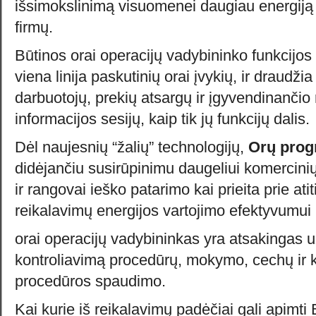
išsimokslinimą visuomenei daugiau energiją
firmų.
Būtinos orai operacijų vadybininko funkcijos su
viena linija paskutinių orai įvykių, ir draudžia
darbuotojų, prekių atsargų ir įgyvendinanči
informacijos sesijų, kaip tik jų funkcijų dalis.
Dėl naujesnių “žalių” technologijų,
Orų prog
didėjančiu susirūpinimu daugeliui komercini
ir rangovai ieško patarimo kai prieita prie ati
reikalavimų energijos vartojimo efektyvumui i
orai operacijų vadybininkas yra atsakingas u
kontroliavimą procedūrų, mokymo, cechų ir k
procedūros spaudimo.
Kai kurie iš reikalavimų padėčiai gali apimti 