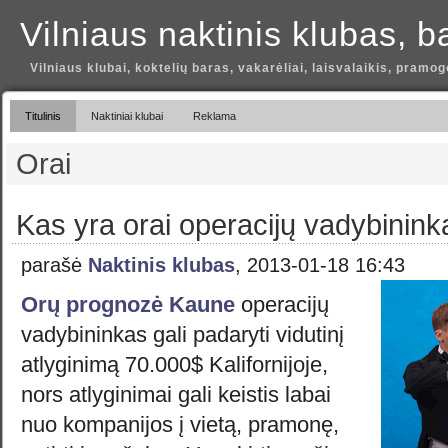
Vilniaus naktinis klubas, b
Vilniaus klubai, koktelių baras, vakarėliai, laisvalaikis, pramog
Titulinis
Naktiniai klubai
Reklama
Orai
Kas yra orai operacijų vadybinin
parašė
Naktinis klubas
, 2013-01-18 16:43
Orų prognozė Kaune
operacijų
vadybininkas gali padaryti vidutinį
atlyginimą 70.000$ Kalifornijoje,
nors atlyginimai gali keistis labai
nuo kompanijos į vietą, pramonę,