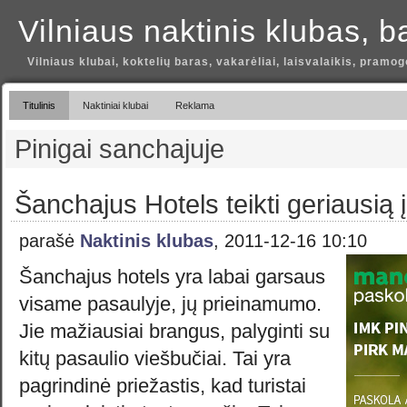
Vilniaus naktinis klubas, b
Vilniaus klubai, koktelių baras, vakarėliai, laisvalaikis, pramog
Titulinis
Naktiniai klubai
Reklama
Pinigai sanchajuje
Šanchajus Hotels teikti geriausią į
parašė
Naktinis klubas
, 2011-12-16 10:10
Šanchajus hotels yra labai garsaus
visame pasaulyje, jų prieinamumo.
Jie mažiausiai brangus, palyginti su
kitų pasaulio viešbučiai. Tai yra
pagrindinė priežastis, kad turistai