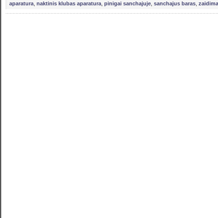
aparatura
,
naktinis klubas aparatura
,
pinigai sanchajuje
,
sanchajus baras
,
zaidima