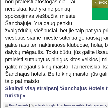
nori praleisti atostogas čia. Tai
nereiškia, kad yra ne penkių
spoksojimas viešbučiai mieste
Šanchajuje. Yra daug penkių
žvaigždučių viešbučiai, bet jie taip pat yra 
viešbutis šiame mieste suteikia geriausią įr
galite rasti ten naktiniuose klubuose, holai, 
dalykų mėgautis. Tokiu būdu, jūs galite išsaug
praleisti sutaupytus pinigus kitos veiklos į mi
galite mėgautis kinų maisto. Tai nereiškia, ka
Šanchajus hotels. Be to kinų maisto, jūs gali
taip pat maisto
Skaityti visą straipsnį 'Šanchajus Hotels t
turistų'»
Pets & Animals
|
animals in nightclubs
,
baras su sokiais
,
klubo aparatura
,