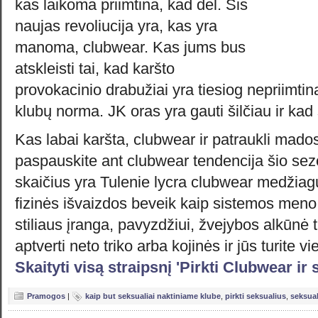
kas laikoma priimtina, kad dėl. Šis
naujas revoliucija yra, kas yra
manoma, clubwear. Kas jums bus
atskleisti tai, kad karšto
provokacinio drabužiai yra tiesiog nepriimtina,
klubų norma. JK oras yra gauti šilčiau ir kad 
Kas labai karšta, clubwear ir patraukli mado
paspauskite ant clubwear tendencija šio sez
skaičius yra Tulenie lycra clubwear medžiag
fizinės išvaizdos beveik kaip sistemos meno, 
stiliaus įranga, pavyzdžiui, žvejybos alkūnė t
aptverti neto triko arba kojinės ir jūs turite
Skaityti visą straipsnį 'Pirkti Clubwear i
Pramogos
|
kaip but seksualiai naktiniame klube
,
pirkti seksualius
,
seksual