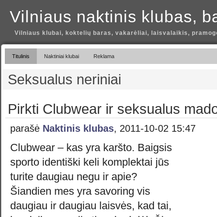
Vilniaus naktinis klubas, b
Vilniaus klubai, koktelių baras, vakarėliai, laisvalaikis, pramog
Titulinis
Naktiniai klubai
Reklama
Seksualus neriniai
Pirkti Clubwear ir seksualus mad
parašė
Naktinis klubas
, 2011-10-02 15:47
Clubwear – kas yra karšto. Baigsis
sporto identiški keli komplektai jūs
turite daugiau negu ir apie?
Šiandien mes yra savoring vis
daugiau ir daugiau laisvės, kad tai,