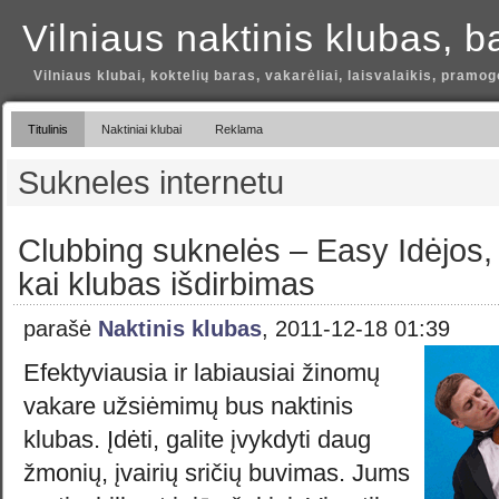
Vilniaus naktinis klubas, b
Vilniaus klubai, koktelių baras, vakarėliai, laisvalaikis, pramog
Titulinis
Naktiniai klubai
Reklama
Sukneles internetu
Clubbing suknelės – Easy Idėjos, 
kai klubas išdirbimas
parašė
Naktinis klubas
, 2011-12-18 01:39
Efektyviausia ir labiausiai žinomų
vakare užsiėmimų bus naktinis
klubas. Įdėti, galite įvykdyti daug
žmonių, įvairių sričių buvimas. Jums