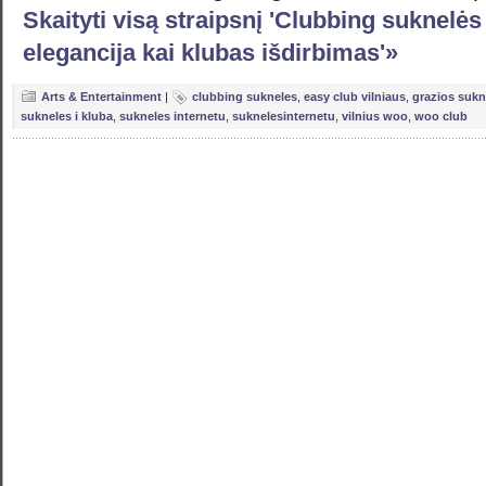
Skaityti visą straipsnį 'Clubbing suknelės 
elegancija kai klubas išdirbimas'»
Arts & Entertainment
|
clubbing sukneles
,
easy club vilniaus
,
grazios sukn
sukneles i kluba
,
sukneles internetu
,
suknelesinternetu
,
vilnius woo
,
woo club