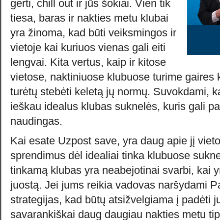
gerti, chill out ir jūs šokiai. Vien tik
tiesa, baras ir nakties metu klubai
yra žinoma, kad būti veiksmingos ir
vietoje kai kuriuos vienas gali eiti
lengvai. Kita vertus, kaip ir kitose
vietose, naktiniuose klubuose turime gaires 
turėtų stebėti keletą jų normų. Suvokdami, ką
ieškau idealus klubas suknelės, kuris gali pa
naudingas.
Kai esate Uzpost save, yra daug apie jį vietoj
sprendimus dėl idealiai tinka klubuose sukne
tinkamą klubas yra neabejotinai svarbi, kai yr
juostą. Jei jums reikia vadovas naršydami P
strategijas, kad būtų atsižvelgiama į padėti 
savarankiškai daug daugiau nakties metu ti