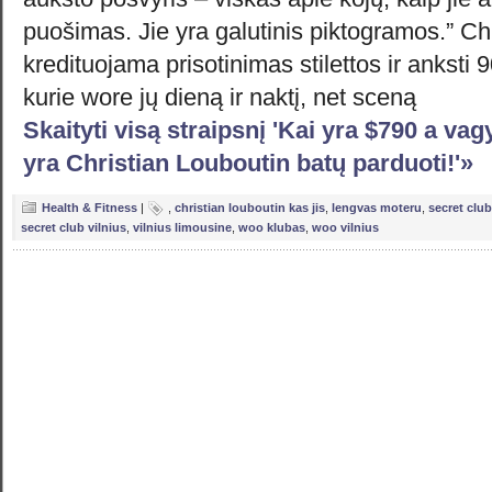
puošimas. Jie yra galutinis piktogramos.” Ch
kredituojama prisotinimas stilettos ir anksti 
kurie wore jų dieną ir naktį, net sceną
Skaityti visą straipsnį 'Kai yra $790 a vag
yra Christian Louboutin batų parduoti!'»
Health & Fitness
|
,
christian louboutin kas jis
,
lengvas moteru
,
secret club
secret club vilnius
,
vilnius limousine
,
woo klubas
,
woo vilnius