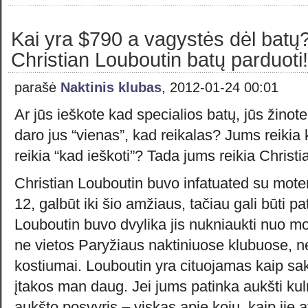
Kai yra $790 a vagystės dėl batų? 
Christian Louboutin batų parduoti!
parašė
Naktinis klubas
, 2012-01-24 00:01
Ar jūs ieškote kad specialios batų, jūs žinot
daro jus “vienas”, kad reikalas? Jums reikia 
reikia “kad ieškoti”? Tada jums reikia Christi
Christian Louboutin buvo infatuated su mote
12, galbūt iki šio amžiaus, tačiau gali būti pa
Louboutin buvo dvylika jis nukniaukti nuo mok
ne vietos Paryžiaus naktiniuose klubuose, ne
kostiumai. Louboutin yra cituojamas kaip sa
įtakos man daug. Jei jums patinka aukšti kulni
aukšto posvyris – viskas apie kojų, kaip jie at