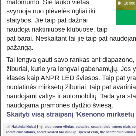
matomumo. Šie lauko vietas
svyruoja nuo plėvelės ūgliai iki
statybos. Jie taip pat dažnai
naudoja naktiniuose klubuose, taip
pat barai. Neskaitant tai jie taip pat naudoja
pažangą.
Tai lengva gauti savo rankas ant diapazono
žiburiai, kurie yra lengvai gabenamųjų. Jos 
klasės kaip ANPR LED šviesos. Taip pat yra
nuolatinės mirksėtų žiburiai, taip pat avarinia
naudojami valtys ir automobilių. Tada yra st
naudojama pramonės dydžio šviesą.
Skaityti visą straipsnį 'Ksenono mirksėtų
Naktiniai klubai
|
club secret vilnius
,
paradize
,
seacret club
,
secret club
,
se
secret club vilnius
,
secret kokteil bar vilniuje
,
sycrent club
,
the secret club vilnius