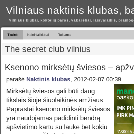
Vilniaus naktinis klubas, b
Vilniaus klubai, koktelių baras, vakarėliai, laisvalaikis, pramog
Titulinis
Naktiniai klubai
Reklama
The secret club vilnius
Ksenono mirksėtų šviesos – apžv
parašė
Naktinis klubas
, 2012-02-07 00:39
Mirksėtų šviesos gali būti daug
tikslais šioje šiuolaikinės amžiaus.
Paprastai ksenono mirksėtų šviesos
yra naudojamas padidinti bendrą
apšvietimo kartu su lauke bet kokiu