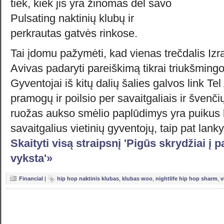
tiek, kiek jis yra žinomas dėl savo
Pulsating naktinių klubų ir
perkrautas gatvės rinkose.
Tai įdomu pažymėti, kad vienas trečdalis Izr
Avivas padaryti pareiškimą tikrai triukšming
Gyventojai iš kitų dalių šalies galvos link Te
pramogų ir poilsio per savaitgaliais ir švenč
ruožas aukso smėlio paplūdimys yra puikus b
savaitgalius vietinių gyventojų, taip pat lank
Skaityti visą straipsnį 'Pigūs skrydžiai į 
vyksta'»
Financial
|
hip hop naktinis klubas
,
klubas woo
,
nightlife hip hop sharm
,
v