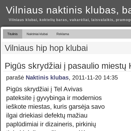
Vilniaus naktinis klubas, b
Vilniaus klubai, koktelių baras, vakarėliai, laisvalaikis, pramog
Titulinis
Naktiniai klubai
Reklama
Vilniaus hip hop klubai
Pigūs skrydžiai į pasaulio miestų
parašė
Naktinis klubas
, 2011-11-20 14:35
Pigūs skrydžiai į Tel Avivas
pateksite į gyvybinga ir modernios
ieškote miestas, kuris garsėja savo
ilgai driekiasi defektų mažiau
paplūdimiai ir dizaineris, pirkinių