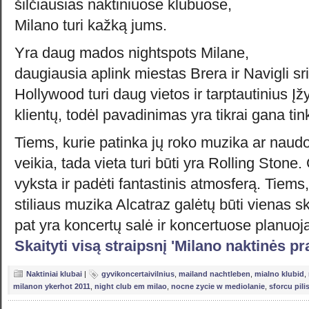
šilčiausias naktiniuose klubuose,
Milano turi kažką jums.
Yra daug mados nightspots Milane,
daugiausia aplink miestas Brera ir Navigli sri
Hollywood turi daug vietos ir tarptautinius Į
klientų, todėl pavadinimas yra tikrai gana ti
Tiems, kurie patinka jų roko muzika ar naudoj
veikia, tada vieta turi būti yra Rolling Ston
vyksta ir padėti fantastinis atmosferą. Tiems
stiliaus muzika Alcatraz galėtų būti vienas sk
pat yra koncertų salė ir koncertuose planuoj
Skaityti visą straipsnį 'Milano naktinės 
Naktiniai klubai
|
gyvikoncertaivilnius
,
mailand nachtleben
,
mialno klubid
,
milanon ykerhot 2011
,
night club em milao
,
nocne zycie w mediolanie
,
sforcu pili