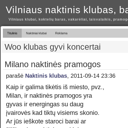
Vilniaus naktinis klubas, b
Vilniaus klubai, koktelių baras, vakarėliai, laisvalaikis, pramog
Titulinis
Naktiniai klubai
Reklama
Woo klubas gyvi koncertai
Milano naktinės pramogos
parašė
Naktinis klubas
, 2011-09-14 23:36
Kaip ir galima tikėtis iš miesto, pvz.,
Milan, ir naktinės pramogos yra
gyvas ir energingas su daug
įvairovės kad tiktų visiems skonio.
Ar jūs ieškote staroci barai ar