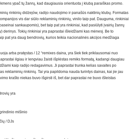
tikmens ypač tų žanrų, kad daugiausia orientuota į klubą paraiškas promo.
minių rinkinių didżejów, radijo naudojimo ir panašūs naktinių klubų. Formatas
ompanijos vis dar siūlo reklaminių rinkinių, vinilo taip pat. Dauguma, rinkiniai
seinai sankaupomis), bet taip pat yra rinkiniai, kad pasiūlyti įvairių žanrų
 derinys. Tokių rinkiniai yra paprastai išleidžiami kas mėnesį. Be to
taip pat yra daug bendrovių, kurios teikia nacionalinės akcijos medžiaga
uoja arba pratęstas / 12 “remixes daina, yra šiek tiek priklausomai nuo
aprastai ilgiau ir lengviau žaisti išplėstas remiks formatą, kadangi daugiau
idžiami kaip radijo redagavimus. Ji paprastai trunka kelias savaites po
s reklaminių rinkinių. Tai yra papildoma nauda turintys dainas, kai jie jau
javimo krašto niekas buvo išgirsti iš, bet dar paprastai ne buvo išleistas
drovių yra
rindinio mišinio
čių / DJs