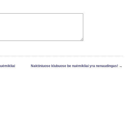
uėmikliai
Naktiniuose klubuose be nuėmikliai yra nenaudingas!
→