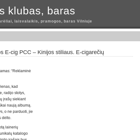
is klubas, baras
arėliai, laisvalaikis, pramogos, baras Vilniuje
s E-cig PCC – Kinijos stiliaus. E-cigarečių
ydamas: “Reklaminė
vienas, kad
 radijo stotys,
ų įrašų siekiant
iškai naują albumą.
s, o ne parduoti, jie
 dėlto.
tą lainerių
o unikalų katalogo
inilo įrašais bus