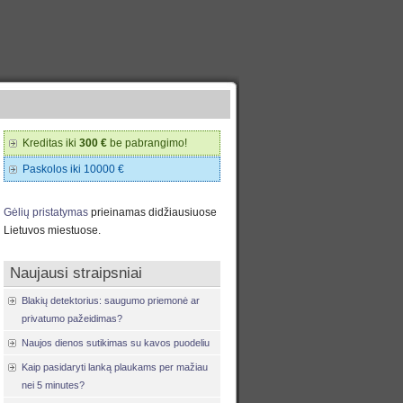
Kreditas iki
300 €
be pabrangimo!
Paskolos iki 10000 €
Gėlių pristatymas
prieinamas didžiausiuose
Lietuvos miestuose.
Naujausi straipsniai
Blakių detektorius: saugumo priemonė ar
privatumo pažeidimas?
Naujos dienos sutikimas su kavos puodeliu
Kaip pasidaryti lanką plaukams per mažiau
nei 5 minutes?