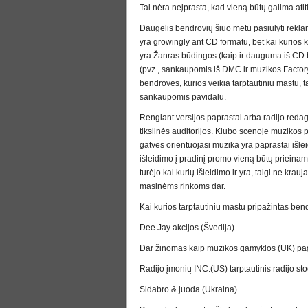
Tai nėra neįprasta, kad vieną būtų galima ati
Daugelis bendrovių šiuo metu pasiūlyti rekla
yra growingly ant CD formatu, bet kai kurios k
yra Žanras būdingos (kaip ir dauguma iš CD ba
(pvz., sankaupomis iš DMC ir muzikos Factory)
bendrovės, kurios veikia tarptautiniu mastu, 
sankaupomis pavidalu.
Rengiant versijos paprastai arba radijo redag
tikslinės auditorijos. Klubo scenoje muzikos p
gatvės orientuojasi muzika yra paprastai išle
išleidimo į pradinį promo vieną būtų prieinama
turėjo kai kurių išleidimo ir yra, taigi ne krau
masinėms rinkoms dar.
Kai kurios tarptautiniu mastu pripažintas ben
Dee Jay akcijos (Švedija)
Dar žinomas kaip muzikos gamyklos (UK) pag
Radijo įmonių INC.(US) tarptautinis radijo sto
Sidabro & juoda (Ukraina)