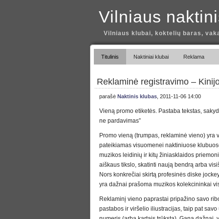
Vilniaus naktin
Vilniaus klubai, koktelių baras, vak
Titulinis
Naktiniai klubai
Reklama
Reklaminė registravimo – Kinijo
parašė
Naktinis klubas
, 2011-11-06 14:00
Vieną promo etiketės. Pastaba tekstas, sak
ne pardavimas”
Promo vieną (trumpas, reklaminė vieno) yra 
pateikiamas visuomenei naktiniuose klubuose,
muzikos leidinių ir kitų žiniasklaidos priemoni
aiškaus tikslo, skatinti naują bendrą arba vis
Nors konkrečiai skirtą profesinės diske jockey
yra dažnai prašoma muzikos kolekcininkai vis
Reklaminį vieno paprastai pripažino savo ribo
pastabos ir viršelio iliustracijas, taip pat sav
numeris (arba kartais trūksta). Gana dažnai, v