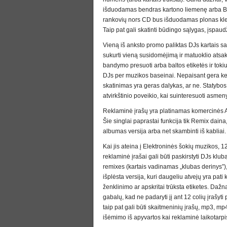
išduodamas bendras kartono liemenę arba Ba
rankovių nors CD bus išduodamas plonas klej
Taip pat gali skatinti būdingo sąlygas, įspaudž
Vieną iš anksto promo paliktas DJs kartais sa
sukurti vieną susidomėjimą ir matuoklio atsaka
bandymo presuoti arba baltos etiketės ir toki
DJs per muzikos baseinai. Nepaisant gera ket
skatinimas yra geras dalykas, ar ne. Statybos 
atvirkštinio poveikio, kai suinteresuoti asmen
Reklaminė įrašų yra platinamas komercinės AM
Šie singlai paprastai funkcija tik Remix daina
albumas versija arba net skambinti iš kabliai.
Kai jis ateina į Elektroninės šokių muzikos, 1
reklaminė įrašai gali būti paskirstyti DJs klu
remixes (kartais vadinamas „klubas derinys”),
išplėsta versija, kuri daugeliu atvejų yra pat
ženklinimo ar apskritai trūksta etiketes. Dažna
gabalų, kad ne padaryti jį ant 12 colių įrašyt
taip pat gali būti skaitmeninių įrašų, mp3, m
išėmimo iš apyvartos kai reklaminė laikotarpi