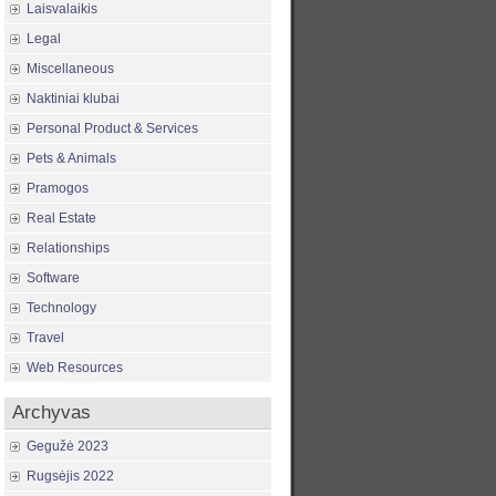
Laisvalaikis
Legal
Miscellaneous
Naktiniai klubai
Personal Product & Services
Pets & Animals
Pramogos
Real Estate
Relationships
Software
Technology
Travel
Web Resources
Archyvas
Gegužė 2023
Rugsėjis 2022