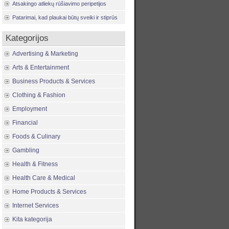
Atsakingo atliekų rūšiavimo peripetijos
Patarimai, kad plaukai būtų sveiki ir stiprūs
Kategorijos
Advertising & Marketing
Arts & Entertainment
Business Products & Services
Clothing & Fashion
Employment
Financial
Foods & Culinary
Gambling
Health & Fitness
Health Care & Medical
Home Products & Services
Internet Services
Kita kategorija