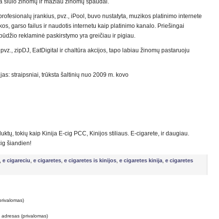
ra siūlo žinomų ir mažiau žinomų spaudai.
rofesionalų įrankius, pvz., iPool, buvo nustatyta, muzikos platinimo internete
os, garso failus ir naudotis internetu kaip platinimo kanalo. Priešingai
obūdžio reklaminė paskirstymo yra greičiau ir pigiau.
 pvz., zipDJ, EatDigital ir chaltūra akcijos, tapo labiau žinomų pastaruoju
as: straipsniai, trūksta šaltinių nuo 2009 m. kovo
tų, tokių kaip Kinija E-cig PCC, Kinijos stiliaus. E-cigarete, ir daugiau.
ig šiandien!
,
e cigareciu
,
e cigaretes
,
e cigaretes is kinijos
,
e cigaretes kinija
,
e cigaretes
privalomas)
o adresas (privalomas)