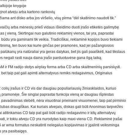
ltojoje knygoje
not atveju arba kartono rankovių
iama ant disko arba jos viršelio, visų pirma “dėl skatinimo naudoti tik.”
vaičių arba mėnesių prieš vidaus išleidimo duoti įrašo etiketės galimybę
s į vieną. Skirtingai nuo galutinio reklaminį vienos, tai yra, paprastai
u būdu yra gaminami tik veikia. Tradiciškai, reklaminė kopijos buvo tiekiami
inimą, ten buvo kai kurie ginčas per pramonės, kad jei pažangiosios
palūkanų yra natūraliai yra geras dalykas, bet jis gali paaiškėti, kad tikslaus
ys negali rasti nauja daina įrašo parduotuvėse gana ilgą laiką.
 ir FM radijo stotys airplay forma arba CD arba skaitmeninių parsisiųsti.
, bet taip pat gali apimti alternatyvus remiks redagavimus, Originalus
2 colių įrašus ir CD vis dar daugiau populiariausių žiniasklaidos, kuriuo
bą pramonėje. Šie singlai paprastai funkcija vieną ar daugiau išplėstas
 pavadinimas stebėti, nėra visuotinai prieinami visuomenei, taip pat pirminio
i klubas draugiškas. Kai kuriais atvejais, diskas gali būti Anonimas tarpvėžės
i atitinkamas CD taip pat gali būti radijo redagavimo ir kitų alternatyvų
i pati, ir tokiu atveju CD yra nurodytas kaip maxi-viena CD. Reklaminė įrašai
p4 ar wma formatus neskatinti nelegalus kopijavimas ir įgalinti veiksminga
s yra pasibaigęs.