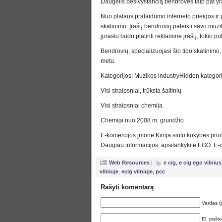
Daugelis besivystančią bendrovės taip pat y
Nuo plataus pralaidumo interneto prieigos ir p
skatinimo. Įrašų bendrovių pateikti savo muzik
įprastu būdu platinti reklaminė įrašų, tokio p
Bendrovių, specializuojasi šio tipo skatinimo,
metu.
Kategorijos: Muzikos industryHidden kategorij
Visi straipsniai, trūksta šaltinių
Visi straipsniai chemija
Chemija nuo 2008 m. gruodžio
E-komercijos įmonė Kinija siūlo kokybės produk
Daugiau informacijos, apsilankykite EGO. E-c
Web Resources
|
e cig
,
e cig ego vilnius
vilniuje
,
ecig vilniuje
,
pcc
Rašyti komentarą
Vardas (
El. pašt