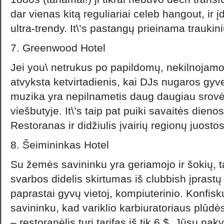
dar vienas kitą reguliariai celeb hangout, ir į
ultra-trendy. It\’s pastangų prieinama traukini
7. Greenwood Hotel
Jei you\ netrukus po papildomų, nekilnojamojo
atvyksta ketvirtadienis, kai DJs nugaros gyve
muzika yra nepilnametis daug daugiau sro
viešbutyje. It\’s taip pat puiki savaitės dien
Restoranas ir didžiulis įvairių regionų juosto
8. Šeimininkas Hotel
Su žemės savininku yra geriamojo ir šokių, 
svarbos didelis skirtumas iš clubbish įprast
paprastai gyvų vietoj, kompiuterinio. Konfis
savininku, kad variklio karbiuratoriaus plūd
– restoranėlis turi tarifas iš tik 6 $. Jūsų n