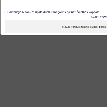
←
Edinburgo butai – atsipalaiduoti ir mėgautis tyrinėti Škotijos kapitalo
Sveiki atvy
© 2026 Vilniaus naktinis klubas, baras 