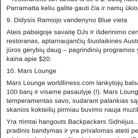
Parramatta keliu galite gauti čia ir namų ūkio
9. Didysis Ramiojo vandenyno Blue vieta
Ateis pabaigoje savaitę DJs ir išderinimo ce
restoranas, aptarnaujančių šiuolaikinės Austr
jūros gėrybių daug – pagrindinių programos 
kaina apie $20.
10. Mars Lounge
Mars Lounge worldliness.com lankytojų bals
100 barų ir visame pasaulyje (!). Mars Loun
temperamentas savo, sudarant palankias sąl
skanios kokteilių pirmiau buvimo nauja muzik
Yra πimtai hangouts Backpackers Sidnėjus… 
pradinis bandymas ir yra privalomas ateiti p