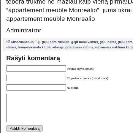
tebėra trukmė ne mažiau kaip vieną pirma!
“appartement meuble Monrealio”, jums tikrai 
appartement meuble Monrealio
Admintratror
Miscellaneous
|
geju barai vilniuje
,
geju barai vilnius
,
geju baras
,
geju baras
vilnius
,
homoseksualu klubai vilniuje
,
polo baras vilnius
,
silciausias naktiniu klub
Rašyti komentarą
Vardas (privalomas)
El. pašto adresas (privalomas)
Nuoroda