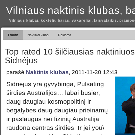
Vilniaus naktinis klubas, b
Vilniaus klubai, koktelių baras, vakarėliai, laisvalaikis, pramog
Titulinis
Naktiniai klubai
Reklama
Top rated 10 šilčiausias naktiniuo
Sidnėjus
parašė
Naktinis klubas
, 2011-11-30 12:43
Sidnėjus yra gyvybinga, Pulsating
širdies Australijos… labai busier,
daug daugiau kosmopolitinį ir
begalybės daug daugiau prieinamų
ir paslaugus nei fizinių Australija,
raudona centras širdies! Ir jei you\