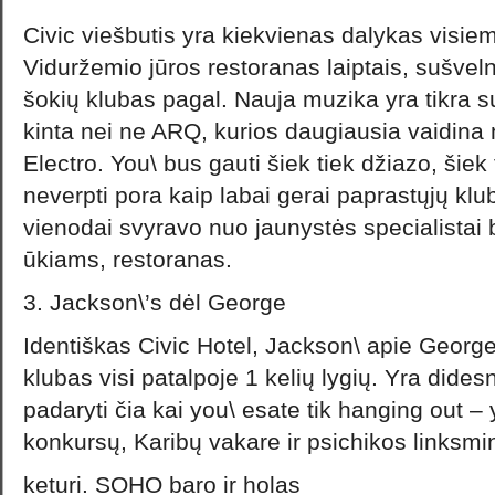
Civic viešbutis yra kiekvienas dalykas visi
Viduržemio jūros restoranas laiptais, sušveln
šokių klubas pagal. Nauja muzika yra tikra su
kinta nei ne ARQ, kurios daugiausia vaidina 
Electro. You\ bus gauti šiek tiek džiazo, šiek
neverpti pora kaip labai gerai paprastųjų kl
vienodai svyravo nuo jaunystės specialista
ūkiams, restoranas.
3. Jackson\’s dėl George
Identiškas Civic Hotel, Jackson\ apie George
klubas visi patalpoje 1 kelių lygių. Yra dide
padaryti čia kai you\ esate tik hanging out –
konkursų, Karibų vakare ir psichikos linksmi
keturi. SOHO baro ir holas