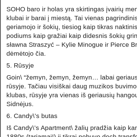
SOHO baro ir holas yra skirtingas įvairių me
klubai ir barai į miestą. Tai vienas pagrindi
geriamojo ir šokių, tiesiog kaip tikras naktinis
podiums kaip gražiai kaip didesnis šokių grin
sławna Straszyć – Kylie Minogue ir Pierce B
dėmėtojo čia.
5. Rūsyje
Goin\ “žemyn, žemyn, žemyn… labai geriausi
rūsyje. Tačiau visiškai daug muzikos buvimo
klubas, rūsyje yra vienas iš geriausių hang
Sidnėjus.
6. Candy\’s butas
Iš Candy\’s Apartment\ žalių pradžia kaip ka
1880s (tariamai!) ji tikrai nebuvo dech transf