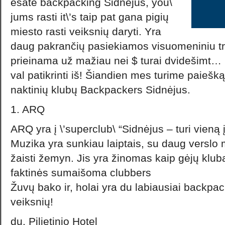
esate backpacking Sidnėjus, you\
jums rasti it\’s taip pat gana pigių
miesto rasti veiksnių daryti. Yra
daug pakrančių pasiekiamos visuomeniniu tr
prieinama už mažiau nei $ turai dvidešimt…
val patikrinti iš! Šiandien mes turime paiešką 
naktinių klubų Backpackers Sidnėjus.
1. ARQ
ARQ yra į \’superclub\ “Sidnėjus – turi vieną į
Muzika yra sunkiau laiptais, su daug verslo 
žaisti žemyn. Jis yra žinomas kaip gėjų kluba
faktinės sumaišoma clubbers
Žuvų bako ir, holai yra du labiausiai backpa
veiksnių!
du. Pilietinio Hotel