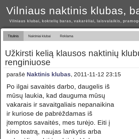
Vilniaus naktinis klubas, b
Vilniaus klubai, koktelių baras, vakarėliai, laisvalaikis, pramog
Titulinis
Naktiniai klubai
Reklama
Užkirsti kelią klausos naktinių klu
renginiuose
parašė
Naktinis klubas
, 2011-11-12 23:15
Po ilgai savaitės darbo, daugelis iš
mūsų laukia, kad dauguma mūsų
vakarais ir savaitgaliais nepanaikina
ir kuriose de pabrėždamas iš
įtemptos savaitės, mes turėjo. Eiti į
kino teatrą, naujas lankytis arba