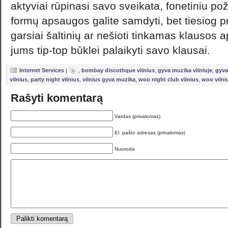
aktyviai rūpinasi savo sveikata, fonetiniu pož
formų apsaugos galite samdyti, bet tiesiog pr
garsiai šaltinių ar nešioti tinkamas klausos 
jums tip-top būklei palaikyti savo klausai.
Internet Services
|
,
bombay discothque vilnius
,
gyva muzika vilniuje
,
gyva
vilnius
,
party night vilnius
,
vilnius gyva muzika
,
woo night club vilnius
,
woo vilni
Rašyti komentarą
Vardas (privalomas)
El. pašto adresas (privalomas)
Nuoroda