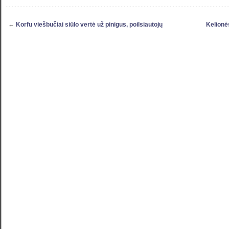
←
Korfu viešbučiai siūlo vertė už pinigus, poilsiautojų
Kelionės