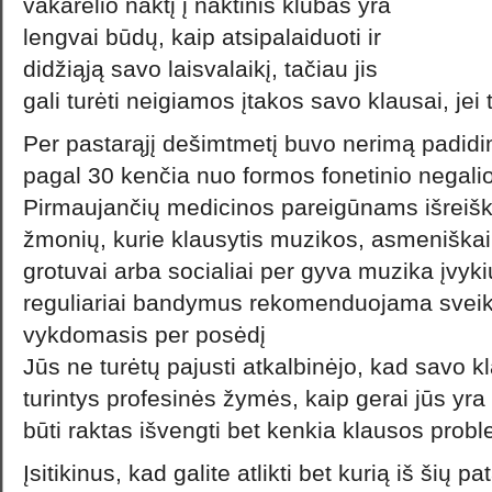
vakarėlio naktį į naktinis klubas yra
lengvai būdų, kaip atsipalaiduoti ir
didžiąją savo laisvalaikį, tačiau jis
gali turėti neigiamos įtakos savo klausai, je
Per pastarąjį dešimtmetį buvo nerimą padid
pagal 30 kenčia nuo formos fonetinio negalio
Pirmaujančių medicinos pareigūnams išreišk
žmonių, kurie klausytis muzikos, asmeniškai 
grotuvai arba socialiai per gyva muzika įvyk
reguliariai bandymus rekomenduojama sveik
vykdomasis per posėdį
Jūs ne turėtų pajusti atkalbinėjo, kad savo k
turintys profesinės žymės, kaip gerai jūs yra
būti raktas išvengti bet kenkia klausos prob
Įsitikinus, kad galite atlikti bet kurią iš šių pa