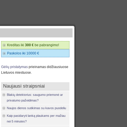
Kreditas iki
300 €
be pabrangimo!
Paskolos iki 10000 €
Gėlių pristatymas
prieinamas didžiausiuose
Lietuvos miestuose.
Naujausi straipsniai
Blakių detektorius: saugumo priemonė ar
privatumo pažeidimas?
Naujos dienos sutikimas su kavos puodeliu
Kaip pasidaryti lanką plaukams per mažiau
nei 5 minutes?