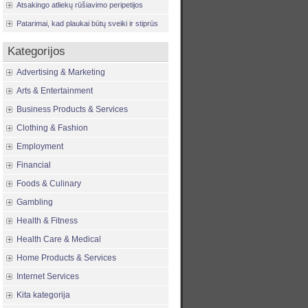
Atsakingo atliekų rūšiavimo peripetijos
Patarimai, kad plaukai būtų sveiki ir stiprūs
Kategorijos
Advertising & Marketing
Arts & Entertainment
Business Products & Services
Clothing & Fashion
Employment
Financial
Foods & Culinary
Gambling
Health & Fitness
Health Care & Medical
Home Products & Services
Internet Services
Kita kategorija