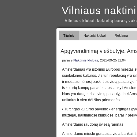
Vilniaus naktin
Vilniaus klubai, koktelių baras, vak
Titulinis
Naktiniai klubai
Reklama
Apgyvendinimą viešbutyje, Am
parašė
Naktinis klubas
, 2011-09-25 11:04
Amsterdamas yra istorinis Europos miestas s
šiuolaikinės kultūros. Jis turi reputaciją yra š
ir medaus mėnesį paskirties vietą pasaulyje. 
iš keturių kampų pasaulio apsilankyti Amster
Nors yra daug turistų vietų pasaulyje bet Am
unikalus ir vien dėl šios priemonės:
• Turtingas kultūros paveldo • energingas gy
muziejai, naktiniuose klubuose, barai ir preky
Amsterdamo raudoną šviesą rajonas
Amsterdamo miesto geriausia vieta bankai iš