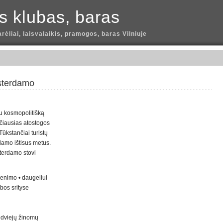
is klubas, baras
arėliai, laisvalaikis, pramogos, baras Vilniuje
sterdamo
u kosmopolitišką
ilčiausias atostogos
Tūkstančiai turistų
damo ištisus metus.
sterdamo stovi
venimo • daugeliui
bos srityse
 dviejų žinomų