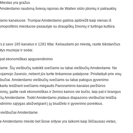
. Miestas yra gražus
. Amsterdamo raudoną šviesą rajonas de Wallen siūlo įdomių ir patrauklių
erdamo kanaluose. Trumpai Amsterdamo galima apibrėžti kaip vienas iš
kosmopolitinis miestuose pasaulyje su draugiškų žmonių ir turtinga kultūra.
i savo 165 kanalus ir 1281 tiltai. Keliaudami po miestą, rasite tūkstančius
tys muziejai ir sodai.
p pat ekonomiškas apgyvendinimo
erdame. Šių viešbučių suteikti svečiams su labai viešbučių Amsterdame. Ne
amojo žavesio, nebent jūs turite tinkamose patalpose. Prisitaikyti prie visų
ešbučiai. Amsterdamo viešbučių svečiams su labai patogus gyvenimo
 kartu leidžiant svečiams mėgautis Panoraminis kanalas peržiūros
ų, galite rasti ekonomiškas ir žemos kainos vie bučio, taip pat ir brangus
učių Amsterdame. Todėl Amsterdamo plataus diapazono viešbučiai leidžia
ndinimo sąlygas atsižvelgiant į jų biudžeto ir gyvenimo poreikius.
bai viešbučiai Amsterdame
je Amsterdamo miesto bet šiose srityse yra laikomi kaip šilčiausias vietas,