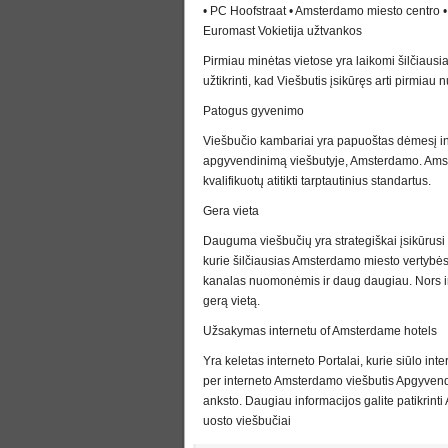
• PC Hoofstraat • Amsterdamo miesto centro •
Euromast Vokietija užtvankos
Pirmiau minėtas vietose yra laikomi šilčiausia
užtikrinti, kad Viešbutis įsikūręs arti pirmiau n
Patogus gyvenimo
Viešbučio kambariai yra papuoštas dėmesį inte
apgyvendinimą viešbutyje, Amsterdamo. Amst
kvalifikuotų atitikti tarptautinius standartus.
Gera vieta
Dauguma viešbučių yra strategiškai įsikūrusi
kurie šilčiausias Amsterdamo miesto vertybė
kanalas nuomonėmis ir daug daugiau. Nors int
gerą vietą.
Užsakymas internetu of Amsterdame hotels
Yra keletas interneto Portalai, kurie siūlo in
per interneto Amsterdamo viešbutis Apgyvendin
anksto. Daugiau informacijos galite patikrin
uosto viešbučiai