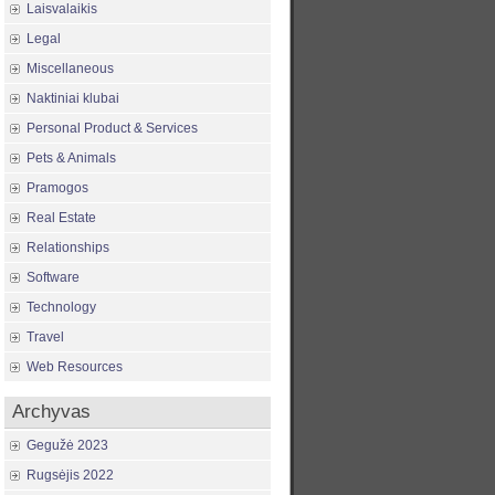
Laisvalaikis
Legal
Miscellaneous
Naktiniai klubai
Personal Product & Services
Pets & Animals
Pramogos
Real Estate
Relationships
Software
Technology
Travel
Web Resources
Archyvas
Gegužė 2023
Rugsėjis 2022