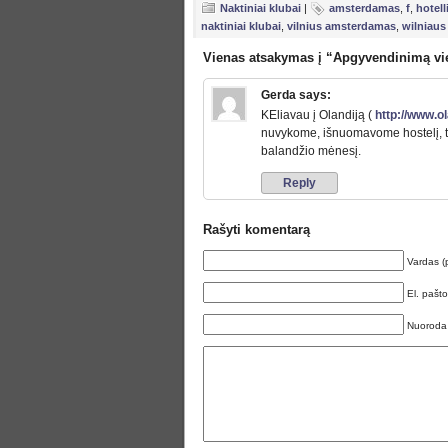
Naktiniai klubai
|
amsterdamas
,
f
,
hotel
naktiniai klubai
,
vilnius amsterdamas
,
wilniaus 
Vienas atsakymas į “Apgyvendinimą v
Gerda
says:
KEliavau į Olandiją (
http://www.ol
nuvykome, išnuomavome hostelį, t
balandžio mėnesį.
Reply
Rašyti komentarą
Vardas (
El. pašt
Nuoroda