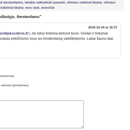
lid amsterdamis
,
labakie naktsklubi pasaule
,
vilniaus naktinai klubai
,
vilniaus
naktiniai klubai
,
woo club
,
wooclub
iešbutyje, Amsterdamo”
2018-10-24 at 16:37
andijakasdiena.lt/
), tai labai linksma kelionė buvo. Greitai ir linksmai
odada pėkščiomis visur po Amsterdamą vaikštinėjoms. Labai šaunu taip
privalomas)
o adresas (privalomas)