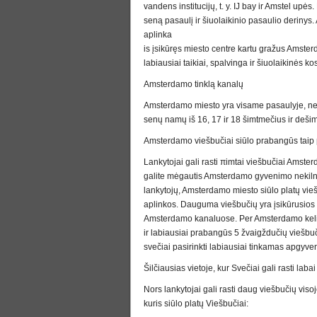
vandens institucijų, t. y. IJ bay ir Amstel upės
seną pasaulį ir šiuolaikinio pasaulio derinys
aplinka
is įsikūręs miesto centre kartu gražus Amst
labiausiai taikiai, spalvinga ir šiuolaikinės 
Amsterdamo tinklą kanalų
Amsterdamo miesto yra visame pasaulyje, nes j
senų namų iš 16, 17 ir 18 šimtmečius ir dešim
Amsterdamo viešbučiai siūlo prabangūs tai
Lankytojai gali rasti πimtai viešbučiai Amst
galite mėgautis Amsterdamo gyvenimo nekilnoj
lankytojų, Amsterdamo miesto siūlo platų vi
aplinkos. Dauguma viešbučių yra įsikūrusios
Amsterdamo kanaluose. Per Amsterdamo kelioni
ir labiausiai prabangūs 5 žvaigždučių viešb
svečiai pasirinkti labiausiai tinkamas apgyve
Šilčiausias vietoje, kur Svečiai gali rasti la
Nors lankytojai gali rasti daug viešbučių viso
kuris siūlo platų Viešbučiai: