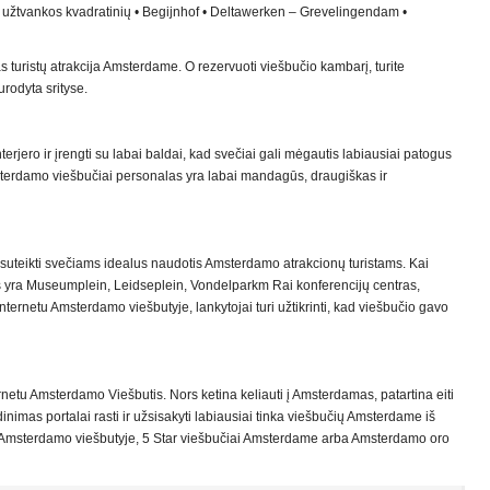
 užtvankos kvadratinių • Begijnhof • Deltawerken – Grevelingendam •
s turistų atrakcija Amsterdame. O rezervuoti viešbučio kambarį, turite
urodyta srityse.
rjero ir įrengti su labai baldai, kad svečiai gali mėgautis labiausiai patogus
erdamo viešbučiai personalas yra labai mandagūs, draugiškas ir
 suteikti svečiams idealus naudotis Amsterdamo atrakcionų turistams. Kai
s yra Museumplein, Leidseplein, Vondelparkm Rai konferencijų centras,
ernetu Amsterdamo viešbutyje, lankytojai turi užtikrinti, kad viešbučio gavo
ternetu Amsterdamo Viešbutis. Nors ketina keliauti į Amsterdamas, patartina eiti
imas portalai rasti ir užsisakyti labiausiai tinka viešbučių Amsterdame iš
ti Amsterdamo viešbutyje, 5 Star viešbučiai Amsterdame arba Amsterdamo oro