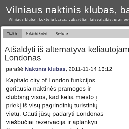
Vilniaus naktinis klubas, b
Vilniaus klubai, koktelių baras, vakarėliai, laisvalaikis, pramog
Titulinis
Naktiniai klubai
Reklama
Atšaldyti iš alternatyva keliautoja
Londonas
parašė
Naktinis klubas
, 2011-11-14 16:12
Kapitalo city of London funkcijos
geriausia naktinės pramogos ir
clubbing visos, kad kelia miesto į
priekį iš visų pagrindinių turistinių
vietų. Gauti jūsų padaryti Londonas
viešbučiai rezervacija ir aplankyti