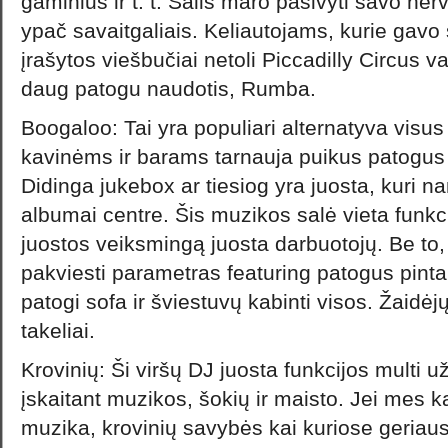
gaminius ir t. t. Šalis maro pasivyti savo ne
ypač savaitgaliais. Keliautojams, kurie gav
įrašytos viešbučiai netoli Piccadilly Circus va
daug patogu naudotis, Rumba.
Boogaloo: Tai yra populiari alternatyva vis
kavinėms ir barams tarnauja puikus patogus
Didinga jukebox ar tiesiog yra juosta, kuri 
albumai centre. Šis muzikos salė vieta funk
juostos veiksmingą juosta darbuotojų. Be to,
pakviesti parametras featuring patogus pint
patogi sofa ir šviestuvų kabinti visos. Žaidėj
takeliai.
Krovinių: Ši viršų DJ juosta funkcijos multi
įskaitant muzikos, šokių ir maisto. Jei mes 
muzika, krovinių savybės kai kuriose geriaus