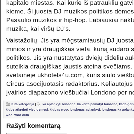
kapitalo miestas. Kai kurie iš patrauklių gat
kieme. Ši juosta DJ muzikos politikos dėmes
Pasaulio muzikos ir hip-hop. Labiausiai nakt
muzika, kai viršų DJ’s.
Vaistažolių: Jis yra mėgstamiausių DJ juosta
minios ir yra draugiškas vieta, kurią sudaro
politikos. Jis yra nustatytas dviejų didelių a
suteikia draugiškas jaustis ateina svečiams
svetainėje ukhotels4u.com, kuris siūlo viešbu
Circus asocijuotasis redaktorius. Keliautojus g
įvairios diapazono viešbučiai Londono per n
Kita kategorija
|
ka aplankyti londone
,
ka verta pamatyt londone
,
kada geri
klube atkreipti visu demesi
,
klubas woo
,
londonas aplankyti
,
londonas ka aplanky
woo
,
woo club
Rašyti komentarą