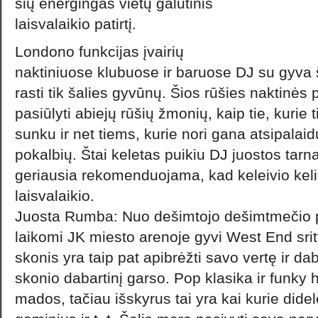
šių energingas vietų galutinis
laisvalaikio patirtį.
Londono funkcijas įvairių
naktiniuose klubuose ir baruose DJ su gyva šo
rasti tik šalies gyvūnų. Šios rūšies naktinės
pasiūlyti abiejų rūšių žmonių, kaip tie, kurie
sunku ir net tiems, kurie nori gana atsipalaidu
pokalbių. Štai keletas puikiu DJ juostos tarna
geriausia rekomenduojama, kad keleivio kel
laisvalaikio.
Juosta Rumba: Nuo dešimtojo dešimtmečio pr
laikomi JK miesto arenoje gyvi West End sri
skonis yra taip pat apibrėžti savo vertę ir d
skonio dabartinį garso. Pop klasika ir funky
mados, tačiau išskyrus tai yra kai kurie dide