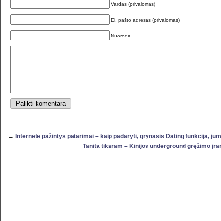
Vardas (privalomas)
El. pašto adresas (privalomas)
Nuoroda
←
Internete pažintys patarimai – kaip padaryti, grynasis Dating funkcija, ju
Tanita tikaram – Kinijos underground gręžimo į