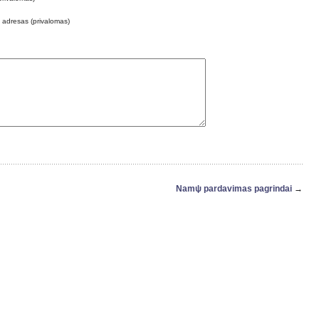
o adresas (privalomas)
Namψ pardavimas pagrindai
→