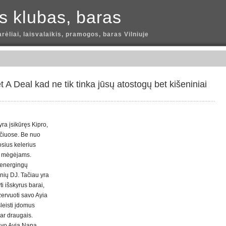
is klubas, baras
arėliai, laisvalaikis, pramogos, baras Vilniuje
A Deal kad ne tik tinka jūsų atostogų bet kišeniniai
ra įsikūręs Kipro,
yčiuose. Be nuo
osius kelerius
es mėgėjams.
 energingų
inių DJ. Tačiau yra
i išskyrus barai,
ezervuoti savo Ayia
leisti įdomus
ar draugais.
savo Ayia Napa