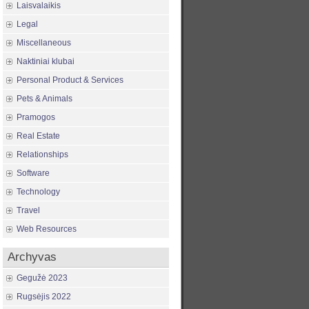
Laisvalaikis
Legal
Miscellaneous
Naktiniai klubai
Personal Product & Services
Pets & Animals
Pramogos
Real Estate
Relationships
Software
Technology
Travel
Web Resources
Archyvas
Gegužė 2023
Rugsėjis 2022