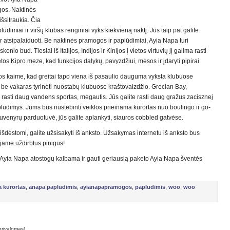
gos. Naktinės
šsitraukia. Čia
ūdimiai ir viršų klubas renginiai vyks kiekvieną naktį. Jūs taip pat galite
r atsipalaiduoti. Be naktinės pramogos ir paplūdimiai, Ayia Napa turi
io bud. Tiesiai iš Italijos, Indijos ir Kinijos į vietos virtuvių jį galima rasti
os Kipro meze, kad funkcijos dalykų, pavyzdžiui, mėsos ir įdaryti pipirai.
os kaime, kad greitai tapo viena iš pasaulio dauguma vyksta klubuose
 be vakaras tyrinėti nuostabų klubuose kraštovaizdžio. Grecian Bay,
 rasti daug vandens sportas, mėgautis. Jūs galite rasti daug gražus zacisznej
Paplūdimys. Jums bus nustebinti veiklos prieinama kurortas nuo boulingo ir go-
ą suvenyrų parduotuvė, jūs galite aplankyti, siauros cobbled gatvėse.
 išdėstomi, galite užsisakyti iš anksto. Užsakymas internetu iš anksto bus
tajame uždirbtus pinigus!
 Ayia Napa atostogų kalbama ir gauti geriausią paketo Ayia Napa šventės
 kurortas
,
anapa papludimis
,
ayianapapramogos
,
papludimis
,
woo
,
woo
privalomas)