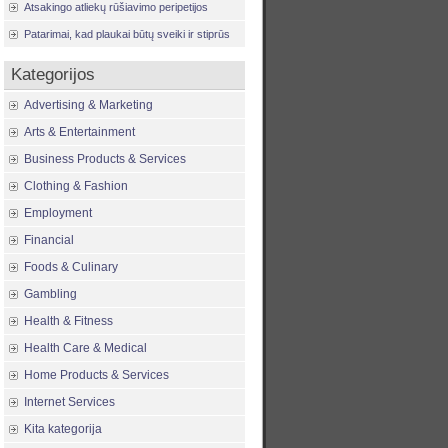
Atsakingo atliekų rūšiavimo peripetijos
Patarimai, kad plaukai būtų sveiki ir stiprūs
Kategorijos
Advertising & Marketing
Arts & Entertainment
Business Products & Services
Clothing & Fashion
Employment
Financial
Foods & Culinary
Gambling
Health & Fitness
Health Care & Medical
Home Products & Services
Internet Services
Kita kategorija