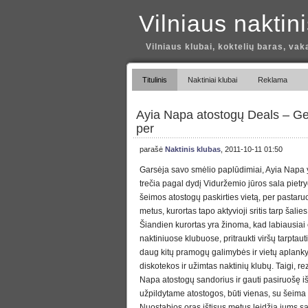
Vilniaus naktin
Vilniaus klubai, koktelių baras, vak
Titulinis
Naktiniai klubai
Reklama
Ayia Napa atostogų Deals – Get 
per
parašė
Naktinis klubas
, 2011-10-11 01:50
Garsėja savo smėlio paplūdimiai, Ayia Napa y
trečia pagal dydį Viduržemio jūros sala pietr
šeimos atostogų paskirties vietą, per pastaru
metus, kurortas tapo aktyvioji sritis tarp šali
Šiandien kurortas yra žinoma, kad labiausiai
naktiniuose klubuose, pritraukti viršų tarptaut
daug kitų pramogų galimybės ir vietų aplankyt
diskotekos ir užimtas naktinių klubų. Taigi, r
Napa atostogų sandorius ir gauti pasiruošę iš
užpildytame atostogos, būti vienas, su šeima 
Nuostabios oras ištisus metus leidžia jums 