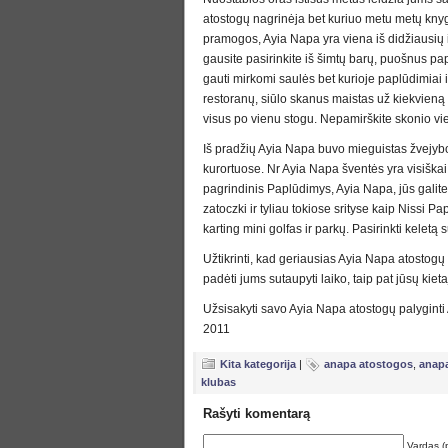
atostogų nagrinėja bet kuriuo metu metų kny
pramogos, Ayia Napa yra viena iš didžiausių i
gausite pasirinkite iš šimtų barų, puošnus papl
gauti mirkomi saulės bet kurioje paplūdimiai i
restoranų, siūlo skanus maistas už kiekvieną skon
visus po vienu stogu. Nepamirškite skonio viet
Iš pradžių Ayia Napa buvo mieguistas žvejyb
kurortuose. Nr Ayia Napa šventės yra visiškai
pagrindinis Paplūdimys, Ayia Napa, jūs galite
zatoczki ir tyliau tokiose srityse kaip Nissi 
karting mini golfas ir parkų. Pasirinkti kelet
Užtikrinti, kad geriausias Ayia Napa atostogų
padėti jums sutaupyti laiko, taip pat jūsų kie
Užsisakyti savo Ayia Napa atostogų palyginti
2011
Kita kategorija
|
anapa atostogos
,
anapa
klubas
Rašyti komentarą
Vardas (