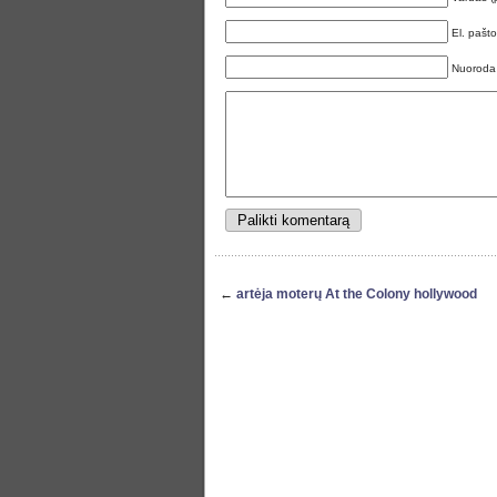
El. pašt
Nuoroda
←
artėja moterų At the Colony hollywood