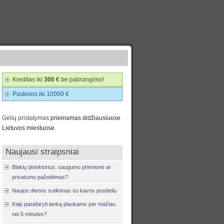
Kreditas iki
300 €
be pabrangimo!
Paskolos iki 10000 €
Gėlių pristatymas
prieinamas didžiausiuose
Lietuvos miestuose.
Naujausi straipsniai
Blakių detektorius: saugumo priemonė ar
privatumo pažeidimas?
Naujos dienos sutikimas su kavos puodeliu
Kaip pasidaryti lanką plaukams per mažiau
nei 5 minutes?