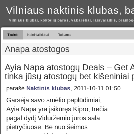
Vilniaus naktinis klubas, b
Vilniaus klubai, koktelių baras, vakarėliai, laisvalaikis, pramog
Titulinis
Naktiniai klubai
Reklama
Anapa atostogos
Ayia Napa atostogų Deals – Get A
tinka jūsų atostogų bet kišeniniai 
parašė
Naktinis klubas
, 2011-10-11 01:50
Garsėja savo smėlio paplūdimiai,
Ayia Napa yra įsikūręs Kipro, trečia
pagal dydį Viduržemio jūros sala
pietryčiuose. Be nuo šeimos