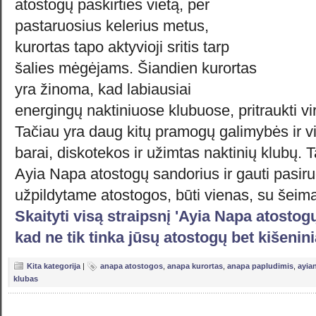
atostogų paskirties vietą, per
pastaruosius kelerius metus,
kurortas tapo aktyvioji sritis tarp
šalies mėgėjams. Šiandien kurortas
yra žinoma, kad labiausiai
energingų naktiniuose klubuose, pritraukti vi
Tačiau yra daug kitų pramogų galimybės ir vi
barai, diskotekos ir užimtas naktinių klubų. T
Ayia Napa atostogų sandorius ir gauti pasiru
užpildytame atostogos, būti vienas, su šeima
Skaityti visą straipsnį 'Ayia Napa atostog
kad ne tik tinka jūsų atostogų bet kišenini
Kita kategorija
|
anapa atostogos
,
anapa kurortas
,
anapa papludimis
,
ayia
klubas