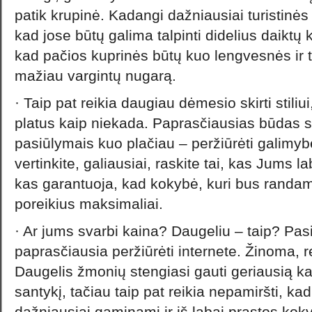
patik krupinė. Kadangi dažniausiai turistinės
kad jose būtų galima talpinti didelius daiktų 
kad pačios kuprinės būtų kuo lengvesnės ir 
mažiau vargintų nugarą.
· Taip pat reikia daugiau dėmesio skirti stiliui
platus kaip niekada. Paprasčiausias būdas s
pasiūlymais kuo plačiau – peržiūrėti galimybe
vertinkite, galiausiai, raskite tai, kas Jums la
kas garantuoja, kad kokybė, kuri bus randa
poreikius maksimaliai.
· Ar jums svarbi kaina? Daugeliu – taip? Pas
paprasčiausia peržiūrėti internete. Žinoma, r
Daugelis žmonių stengiasi gauti geriausią k
santykį, tačiau taip pat reikia nepamiršti, ka
dažniausiai gaminami ir iš labai prastos kokyb