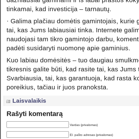
tinkamai, kad investicija – tarnautų.
· Galima plačiau domėtis gamintojais, kurie gal
tai, kas Jums labiausiai tinka. Internete gali
naudojasi tam tikro gamintojo darbu, koment
padėti susidaryti nuomonę apie gaminius.
Kuo labiau domėsitės – tuo daugiau smulkmen
tikresnis galite būti, kad rasite tai, kas Jums 
Svarbiausia, tai, kas garantuoja, kad rasta 
poreikius, tačiau ir juos pranoksta.
Laisvalaikis
Rašyti komentarą
Vardas (privalomas)
El. pašto adresas (privalomas)