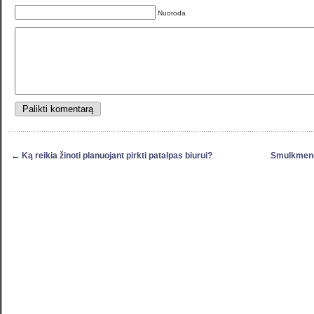
Nuoroda
←
Ką reikia žinoti planuojant pirkti patalpas biurui?
Smulkmenos