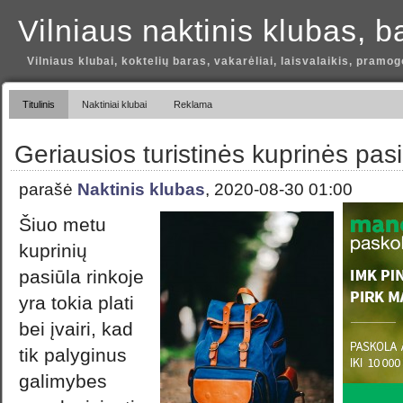
Vilniaus naktinis klubas, b
Vilniaus klubai, koktelių baras, vakarėliai, laisvalaikis, pramog
Titulinis
Naktiniai klubai
Reklama
Geriausios turistinės kuprinės pas
parašė
Naktinis klubas
, 2020-08-30 01:00
Šiuo metu
kuprinių
pasiūla rinkoje
yra tokia plati
bei įvairi, kad
tik palyginus
galimybes