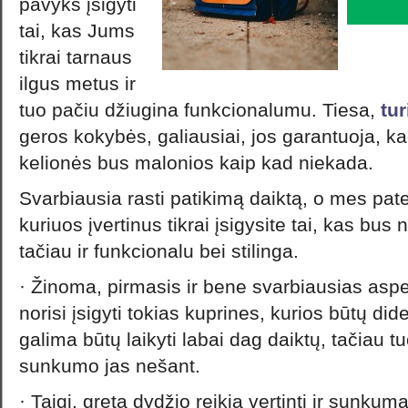
pavyks įsigyti
tai, kas Jums
tikrai tarnaus
ilgus metus ir
tuo pačiu džiugina funkcionalumu. Tiesa,
tu
geros kokybės, galiausiai, jos garantuoja, kad
kelionės bus malonios kaip kad niekada.
Svarbiausia rasti patikimą daiktą, o mes pat
kuriuos įvertinus tikrai įsigysite tai, kas bus 
tačiau ir funkcionalu bei stilinga.
· Žinoma, pirmasis ir bene svarbiausias aspe
norisi įsigyti tokias kuprines, kurios būtų dide
galima būtų laikyti labai dag daiktų, tačiau t
sunkumo jas nešant.
· Taigi, greta dydžio reikia vertinti ir sunkumą