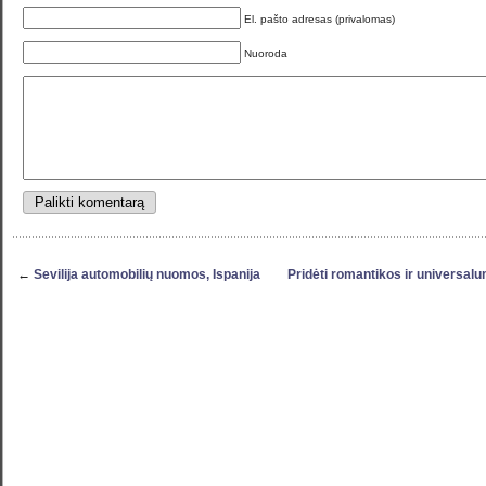
El. pašto adresas (privalomas)
Nuoroda
←
Sevilija automobilių nuomos, Ispanija
Pridėti romantikos ir universalu