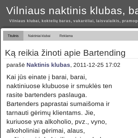
Vilniaus naktinis klubas, b
Vilniaus klubai, koktelių baras, vakarėliai, laisvalaikis, pramog
Titulinis
Naktiniai klubai
Reklama
Ką reikia žinoti apie Bartending
parašė
Naktinis klubas
, 2011-12-25 17:02
Kai jūs einate į barai, barai,
naktiniuose klubuose ir smuklės ten
rasite bartenders paslauga.
Bartenders paprastai sumaišoma ir
tarnauti gėrimų klientams. Jie,
kuriuose yra alkoholio, pvz., vyno,
alkoholiniai gėrimai, alaus,