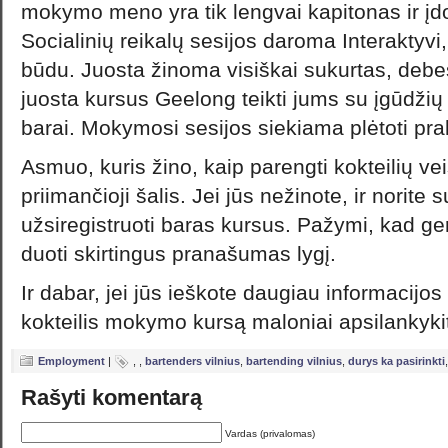
mokymo meno yra tik lengvai kapitonas ir įdo
Socialinių reikalų sesijos daroma Interaktyvi
būdu. Juosta žinoma visiškai sukurtas, debe
juosta kursus Geelong teikti jums su įgūdžių ir
barai. Mokymosi sesijos siekiama plėtoti pra
Asmuo, kuris žino, kaip parengti kokteilių ve
priimančioji šalis. Jei jūs nežinote, ir norite s
užsiregistruoti baras kursus. Pažymi, kad gera
duoti skirtingus pranašumas lygį.
Ir dabar, jei jūs ieškote daugiau informacijos
kokteilis mokymo kursą maloniai apsilankyki
Employment
|
,
,
bartenders vilnius
,
bartending vilnius
,
durys ka pasirinkti
Rašyti komentarą
Vardas (privalomas)