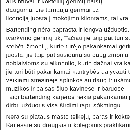
aušintuvai ir kokteilių gėrimų balsų
dauguma. Jie tarnauja gėrimai už
licenciją juosta į mokėjimo klientams, tai yra
Bartending nėra paprasta ir lengva užduotis.
tvarkymo gėrimų tik; Tačiau jie taip pat turi
stebėti žmonių, kurie turėjo pakankamai gėrim
juosta, jie taip pat susiduria su daug žmonių, 
neblaiviems su alkoholio, kurie dažnai yra ka
jie turi būti pakankamai kantrybės dalyvauti t
veikiami stresinėje aplinkos su daug triukšmo
muzikos ir balsas šiuo kavinėse ir baruose
Taigi bartending karjeros reikia pakankamai 
dirbti užduotis visa širdimi tapti sėkmingu.
Nėra su plataus masto teikėju, baras ir kok
Kai esate su draugais ir kolegomis praktik