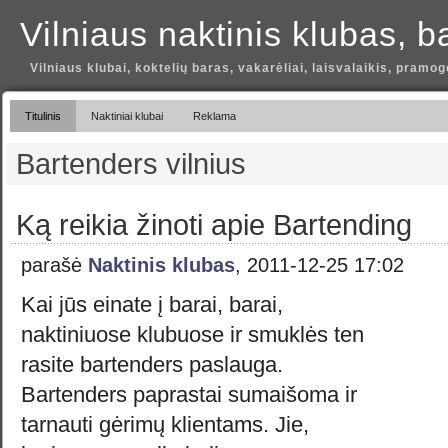
Vilniaus naktinis klubas, b
Vilniaus klubai, koktelių baras, vakarėliai, laisvalaikis, pramog
Titulinis
Naktiniai klubai
Reklama
Bartenders vilnius
Ką reikia žinoti apie Bartending
parašė
Naktinis klubas
, 2011-12-25 17:02
Kai jūs einate į barai, barai,
naktiniuose klubuose ir smuklės ten
rasite bartenders paslauga.
Bartenders paprastai sumaišoma ir
tarnauti gėrimų klientams. Jie,