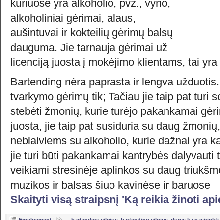
kuriuose yra alkoholio, pvz., vyno,
alkoholiniai gėrimai, alaus,
aušintuvai ir kokteilių gėrimų balsų
dauguma. Jie tarnauja gėrimai už
licenciją juosta į mokėjimo klientams, tai yra
Bartending nėra paprasta ir lengva užduotis
tvarkymo gėrimų tik; Tačiau jie taip pat turi
stebėti žmonių, kurie turėjo pakankamai gėrim
juosta, jie taip pat susiduria su daug žmonių, 
neblaiviems su alkoholio, kurie dažnai yra ka
jie turi būti pakankamai kantrybės dalyvauti t
veikiami stresinėje aplinkos su daug triukšmo
muzikos ir balsas šiuo kavinėse ir baruose
Skaityti visą straipsnį 'Ką reikia žinoti ap
Employment
|
,
,
bartenders vilnius
,
bartending vilnius
,
durys ka pasirinkti