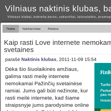
Vilniaus naktinis klubas, b
Vilniaus klubai, koktelių baras, vakarėliai, laisvalaikis, pramog
Titulinis
Naktiniai klubai
Reklama
Kaip rasti Love internete nemokam
svetaines
parašė
Naktinis klubas
, 2011-11-09 15:54
Dėka šio šiuolaikinės amžiaus,
galima rasti meilę internete
nemokamai Pažinčių svetainėse
ramiai. Jums gali būti nežinote, kur
rasti meilė internete, kad šiame
straipsnyje jums parodysime online