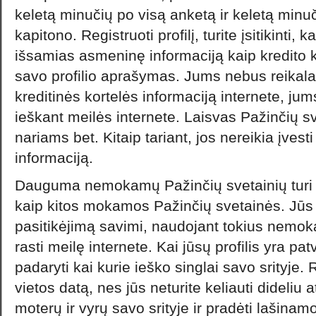
keletą minučių po visą anketą ir keletą minuč
kapitono. Registruoti profilį, turite įsitikinti, 
išsamias asmeninę informaciją kaip kredito ko
savo profilio aprašymas. Jums nebus reikala
kreditinės kortelės informaciją internete, ju
ieškant meilės internete. Laisvas Pažinčių s
nariams bet. Kitaip tariant, jos nereikia įvesti
informaciją.
Dauguma nemokamų Pažinčių svetainių turi k
kaip kitos mokamos Pažinčių svetainės. Jūs g
pasitikėjimą savimi, naudojant tokius nemo
rasti meilę internete. Kai jūsų profilis yra patvi
padaryti kai kurie ieško singlai savo srityje
vietos datą, nes jūs neturite keliauti dideliu 
moterų ir vyrų savo srityje ir pradėti lašina