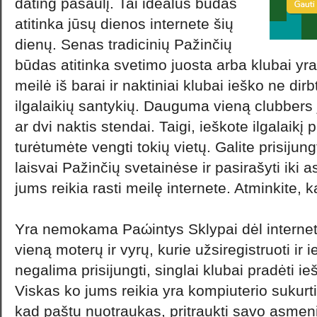
dating pasaulį. Tai idealus būdas
atitinka jūsų dienos internete šių
dienų. Senas tradicinių Pažinčių
būdas atitinka svetimo juosta arba klubai yra
meilė iš barai ir naktiniai klubai ieško ne dirb
ilgalaikių santykių. Dauguma vieną clubbers
ar dvi naktis stendai. Taigi, ieškote ilgalaikį 
turėtumėte vengti tokių vietų. Galite prisijungti
laisvai Pažinčių svetainėse ir pasirašyti iki as
jums reikia rasti meilę internete. Atminkite,
Yra nemokama Paώintys Sklypai dėl interneto
vieną moterų ir vyrų, kurie užsiregistruoti ir 
negalima prisijungti, singlai klubai pradėti ie
Viskas ko jums reikia yra kompiuterio sukurti 
kad paštu nuotraukas, pritraukti savo asmenin