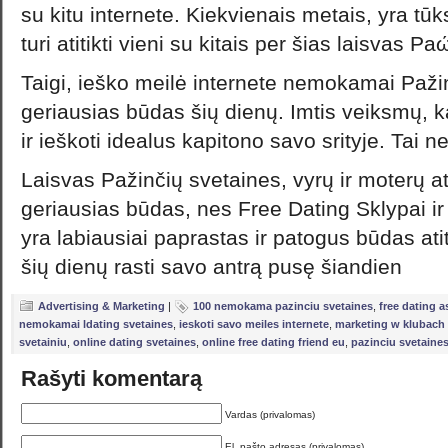
su kitu internete. Kiekvienais metais, yra tūk
turi atitikti vieni su kitais per šias laisvas P
Taigi, ieško meilė internete nemokamai Paži
geriausias būdas šių dienų. Imtis veiksmų, kad
ir ieškoti idealus kapitono savo srityje. Tai
Laisvas Pažinčių svetaines, vyrų ir moterų at
geriausias būdas, nes Free Dating Sklypai ir
yra labiausiai paprastas ir patogus būdas at
šių dienų rasti savo antrą pusę šiandien
Advertising & Marketing
|
100 nemokama pazinciu svetaines
,
free dating 
nemokamai ldating svetaines
,
ieskoti savo meiles internete
,
marketing w klubach
svetainiu
,
online dating svetaines
,
online free dating friend eu
,
pazinciu svetaines
Rašyti komentarą
Vardas (privalomas)
El. pašto adresas (privalomas)