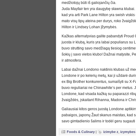
medžiotojų būti iš galiojančių čia.
Juda Mayfair ten yra daugybę sławna klubai. 
kad yra arti Park Lane Hilton yra swish viskis
mato visų tipų ateina per durys, roko žvaigž
Hilton ir Lindsey Lohan Įžymybės.
Kažkas alternatyvias galite pabandyti Proud C
juosta ir klubą, kuris yra labai populiarus su
buvo strutting savo medžiagą tiesiog centime
šokių į savo vietos klubo! Dažnai matysite, P
ir atmosfera.
Labai dažnai Londono naktinis klubas už med
Londone ir po kelerių metų, kai ji uždarė duris,
ex Big Brother konkurentus, sumaišyti su X-Fa
buvo reguliariai ne Chinawhite’s per metus. 
Londone, kad visada kažką su paparazzi ribų
žvaigždės, įskaitant Rihanna, Madona ir Chris
Galiausiai kitos geros juostą Londone aptikim
pabaigos, japonų Žaut skanus maistas, kad sa
savo gimtadienio šalims ir todėl geru sugauti
Foods & Culinary
|
izimybe z
,
izymybes