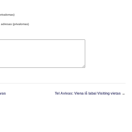
privalomas)
o adresas (privalomas)
ivas
Tel Avivas: Viena iš labai Visiting vietas
→