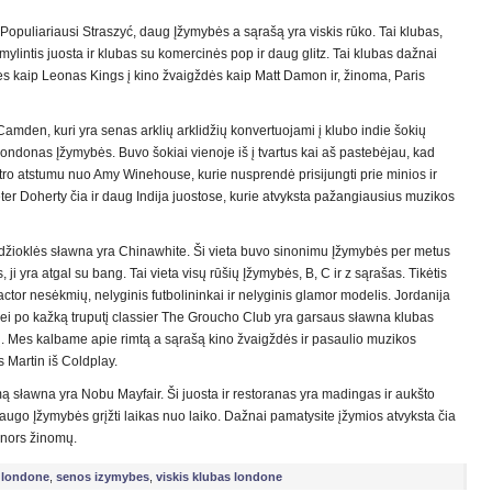
Populiariausi Straszyć, daug Įžymybės a sąrašą yra viskis rūko. Tai klubas,
 mylintis juosta ir klubas su komercinės pop ir daug glitz. Tai klubas dažnai
dės kaip Leonas Kings į kino žvaigždės kaip Matt Damon ir, žinoma, Paris
amden, kuri yra senas arklių arklidžių konvertuojami į klubo indie šokių
 Londonas Įžymybės. Buvo šokiai vienoje iš į tvartus kai aš pastebėjau, kad
tro atstumu nuo Amy Winehouse, kurie nusprendė prisijungti prie minios ir
eter Doherty čia ir daug Indija juostose, kurie atvyksta pažangiausius muzikos
žioklės sławna yra Chinawhite. Ši vieta buvo sinonimu Įžymybės per metus
 ji yra atgal su bang. Tai vieta visų rūšių Įžymybės, B, C ir z sąrašas. Tikėtis
ctor nesėkmių, nelyginis futbolininkai ir nelyginis glamor modelis. Jordanija
Jei po kažką truputį classier The Groucho Club yra garsaus sławna klubas
. Mes kalbame apie rimtą a sąrašą kino žvaigždės ir pasaulio muzikos
 Martin iš Coldplay.
ą sławna yra Nobu Mayfair. Ši juosta ir restoranas yra madingas ir aukšto
ugo Įžymybės grįžti laikas nuo laiko. Dažnai pamatysite įžymios atvyksta čia
 nors žinomų.
 londone
,
senos izymybes
,
viskis klubas londone