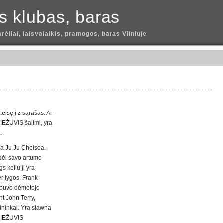
is klubas, baras
arėliai, laisvalaikis, pramogos, baras Vilniuje
eisę į z sąrašas. Ar
LIEŽUVIS šalimi, yra
.
yra Ju Ju Chelsea.
 dėl savo artumo
s kelių ji yra
er lygos. Frank
 buvo dėmėtojo
nt John Terry,
ininkai. Yra sławna
ALIEŽUVIS