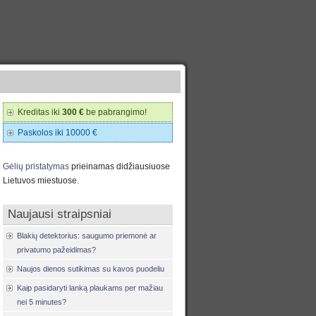
Kreditas iki
300 €
be pabrangimo!
Paskolos iki 10000 €
Gėlių pristatymas
prieinamas didžiausiuose
Lietuvos miestuose.
Naujausi straipsniai
Blakių detektorius: saugumo priemonė ar
privatumo pažeidimas?
Naujos dienos sutikimas su kavos puodeliu
Kaip pasidaryti lanką plaukams per mažiau
nei 5 minutes?