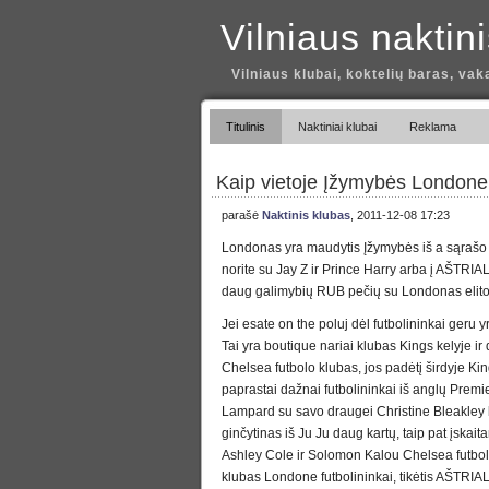
Vilniaus naktin
Vilniaus klubai, koktelių baras, vak
Titulinis
Naktiniai klubai
Reklama
Kaip vietoje Įžymybės Londone
parašė
Naktinis klubas
, 2011-12-08 17:23
Londonas yra maudytis Įžymybės iš a sąrašo t
norite su Jay Z ir Prince Harry arba į AŠTRIA
daug galimybių RUB pečių su Londonas elito
Jei esate on the poluj dėl futbolininkai geru 
Tai yra boutique nariai klubas Kings kelyje ir
Chelsea futbolo klubas, jos padėtį širdyje King
paprastai dažnai futbolininkai iš anglų Premi
Lampard su savo draugei Christine Bleakley
ginčytinas iš Ju Ju daug kartų, taip pat įskaita
Ashley Cole ir Solomon Kalou Chelsea futbol
klubas Londone futbolininkai, tikėtis AŠTRI