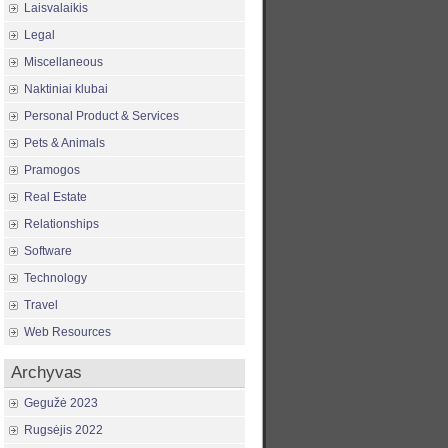
Laisvalaikis
Legal
Miscellaneous
Naktiniai klubai
Personal Product & Services
Pets & Animals
Pramogos
Real Estate
Relationships
Software
Technology
Travel
Web Resources
Archyvas
Gegužė 2023
Rugsėjis 2022