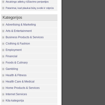
Atsakingo atliekų rūšiavimo peripetijos
Patarimai, kad plaukai būtų sveiki ir stiprūs
Kategorijos
Advertising & Marketing
Arts & Entertainment
Business Products & Services
Clothing & Fashion
Employment
Financial
Foods & Culinary
Gambling
Health & Fitness
Health Care & Medical
Home Products & Services
Internet Services
Kita kategorija