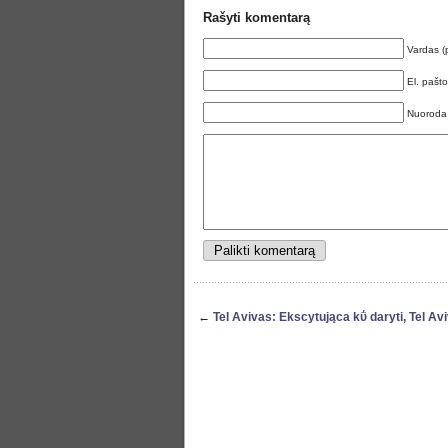
Rašyti komentarą
Vardas (
El. pašt
Nuoroda
←
Tel Avivas: Ekscytująca kΰ daryti, Tel Av