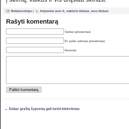
Relationships
|
httpwww woo lt
,
naktinis klubas
,
woo klubas
Rašyti komentarą
Vardas (privalomas)
El. pašto adresas (privalomas)
Nuoroda
←
Dabar gražią šypseną gali turėti kiekvienas