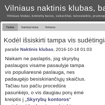
Vilniaus naktinis klubas, b
Vilniaus klubai, koktelių baras, vakarėliai, laisvalaikis, pramog
Titulinis
Naktiniai klubai
Reklama
Kodėl išsiskirti tampa vis sudėting
parašė
Naktinis klubas
, 2016-10-18 01:03
Niekam ne paslaptis, jog skyrybų
paslaugos visame pasaulyje tampa
vis populiaresnė paslauga, nes
padaugėjo besiskiriančiųjų skaičius.
Tačiau tuo pačiu procedūra
pasunkėjo, o vis daugiau porų ėmė
kreiptis į „
Skyrybų kontoros
“