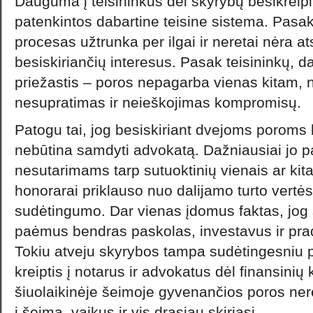
Dauguma į teisininkus dėl skyrybų besikreip
patenkintos dabartine teisine sistema. Pasa
procesas užtrunka per ilgai ir neretai nėra at
besiskiriančių interesus. Pasak teisininkų, d
priežastis – poros nepagarba vienas kitam, 
nesupratimas ir neieškojimas kompromisų.
Patogu tai, jog besiskiriant dvejoms poroms
nebūtina samdyti advokatą. Dažniausiai jo pa
nesutarimams tarp sutuoktinių vienais ar kit
honorarai priklauso nuo dalijamo turto vertės
sudėtingumo. Dar vienas įdomus faktas, jog 
paėmus bendras paskolas, investavus ir prad
Tokiu atveju skyrybos tampa sudėtingesniu 
kreiptis į notarus ir advokatus dėl finansinių
šiuolaikinėje šeimoje gyvenančios poros ner
į šeimą, vaikus ir vis drąsiau skiriasi.