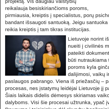
projektą. Vis daugiau valstybių
reikalauja besiskiriančioms poroms,
pirmiausia, kreiptis į specialistus, porų psic
bandant išsaugoti santuoką. Jeigu santuoka
reikia kreiptis į tam tikras institucijas.
Lietuvoje norint i
nueiti į civilinės 
pateikti dokument
būti nutraukiama 
poroms kyla ginčai
dalijimosi, vaikų i
paslaugos pabrango. Viena iš priežasčių – p
procesas, nes įstatymų leidėjai Lietuvoje jį 
Šiais laikais didelis dėmesys skiriamas vaiko
dalyboms. Visi šie procesai užtrunka, ypač į