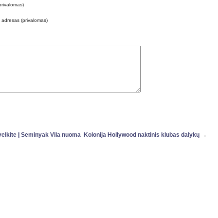
privalomas)
o adresas (privalomas)
elkite Į Seminyak Vila nuoma
Kolonija Hollywood naktinis klubas dalykų
→