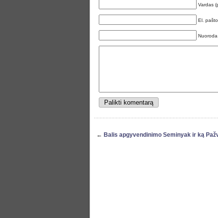
Vardas (
El. pašt
Nuoroda
←
Balis apgyvendinimo Seminyak ir ką Pažv