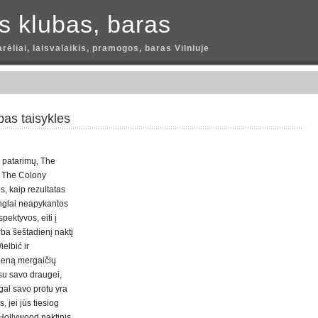
is klubas, baras
arėliai, laisvalaikis, pramogos, baras Vilniuje
bas taisykles
 patarimų, The
, The Colony
s, kaip rezultatas
inglai neapykantos
pektyvos, eiti į
rba šeštadienį naktį
ielbić ir
vieną mergaičių
i su savo draugei,
tgal savo protu yra
s, jei jūs tiesiog
 Hollywood naktinis