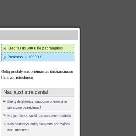
Kreditas iki
300 €
be pabrangimo!
Paskolos iki 10000 €
Gėlių pristatymas
prieinamas didžiausiuose
Lietuvos miestuose.
Naujausi straipsniai
Blakių detektorius: saugumo priemonė ar
privatumo pažeidimas?
Naujos dienos sutikimas su kavos puodeliu
Kaip pasidaryti lanką plaukams per mažiau
nei 5 minutes?