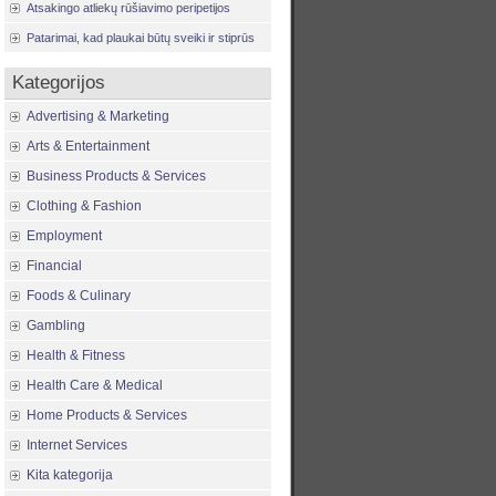
Atsakingo atliekų rūšiavimo peripetijos
Patarimai, kad plaukai būtų sveiki ir stiprūs
Kategorijos
Advertising & Marketing
Arts & Entertainment
Business Products & Services
Clothing & Fashion
Employment
Financial
Foods & Culinary
Gambling
Health & Fitness
Health Care & Medical
Home Products & Services
Internet Services
Kita kategorija