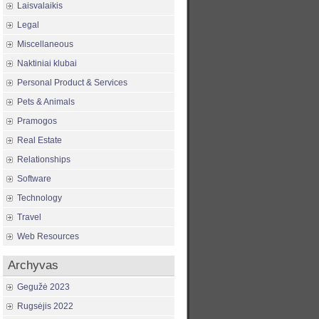
Laisvalaikis
Legal
Miscellaneous
Naktiniai klubai
Personal Product & Services
Pets & Animals
Pramogos
Real Estate
Relationships
Software
Technology
Travel
Web Resources
Archyvas
Gegužė 2023
Rugsėjis 2022