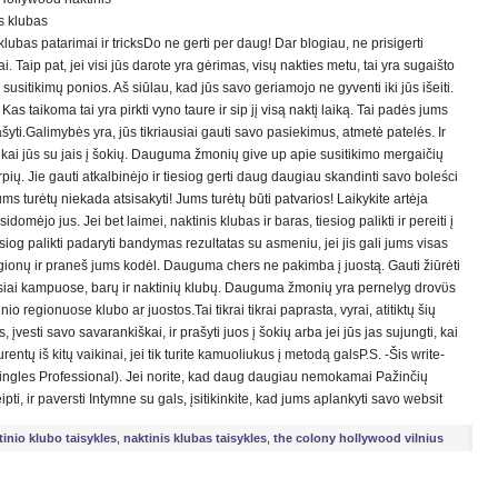
s klubas
ubas patarimai ir tricksDo ne gerti per daug! Dar blogiau, ne prisigerti
ai. Taip pat, jei visi jūs darote yra gėrimas, visų nakties metu, tai yra sugaišto
ir susitikimų ponios. Aš siūlau, kad jūs savo geriamojo ne gyventi iki jūs išeiti.
Kas taikoma tai yra pirkti vyno taure ir sip jį visą naktį laiką. Tai padės jums
šyti.Galimybės yra, jūs tikriausiai gauti savo pasiekimus, atmetė patelės. Ir
ai jūs su jais į šokių. Dauguma žmonių give up apie susitikimo mergaičių
rpių. Jie gauti atkalbinėjo ir tiesiog gerti daug daugiau skandinti savo boleści
ums turėtų niekada atsisakyti! Jums turėtų būti patvarios! Laikykite artėja
domėjo jus. Jei bet laimei, naktinis klubas ir baras, tiesiog palikti ir pereiti į
esiog palikti padaryti bandymas rezultatas su asmeniu, jei jis gali jums visas
egionų ir praneš jums kodėl. Dauguma chers ne pakimba į juostą. Gauti žiūrėti
amsiai kampuose, barų ir naktinių klubų. Dauguma žmonių yra pernelyg drovϋs
io regionuose klubo ar juostos.Tai tikrai tikrai paprasta, vyrai, atitiktų šių
įvesti savo savarankiškai, ir prašyti juos į šokių arba jei jūs jas sujungti, kai
entų iš kitų vaikinai, jei tik turite kamuoliukus į metodą galsP.S. -Šis write-
ngles Professional). Jei norite, kad daug daugiau nemokamai Pažinčių
ipti, ir paversti Intymne su gals, įsitikinkite, kad jums aplankyti savo websit
tinio klubo taisykles
,
naktinis klubas taisykles
,
the colony hollywood vilnius