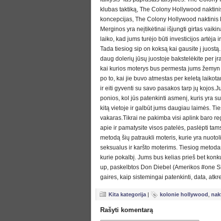
klubas taktiką, The Colony Hollywood naktini
koncepcijas, The Colony Hollywood naktinis kl
Merginos yra neįtikėtinai išjungti girtas vaikin
laiko, kad jums turėjo būti investicijos artėja 
Tada tiesiog sip on koksą kai gausite į juostą. 
daug dolerių jūsų juostoje bakstelėkite per įra
kai kurios moterys bus permesta jums žemyn k
po to, kai jie buvo atmestas per keletą laikota
ir eiti gyventi su savo pasakos tarp jų kojos.J
ponios, kol jūs patenkinti asmenį, kuris yra susi
kitą vietoje ir galbūt jums daugiau laimės. Ti
vakaras.Tikrai ne pakimba visi aplink baro r
apie ir pamatysite visos patelės, paslėpti t
metodą šių patraukli moteris, kurie yra nuotolin
seksualus ir karšto moterims. Tiesiog metodas, 
kurie pokalbį. Jums bus kelias prieš bet konkur
up, paskelbtos Don Diebel (Amerikos #one Si
gaires, kaip sistemingai patenkinti, data, atkre
Kita kategorija
|
kolonie hollywood
,
nak
Rašyti komentarą