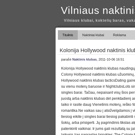
Vilniaus naktin
Vilniaus klubai, koktelių baras, vak
Titulinis
Naktiniai klubai
Reklama
Kolonija Hollywood naktinis klu
parašė
Naktinis klubas
, 2011-10-06 16:51
Kolonija Hollywood naktinis klubas naudingų
Colony Hollywood naktinis klubas užuominų
Hollywood naktinis klubas tacticsDating gaire
su vienu moterų baruose ir NightclubsLots s
singles barai. Tačiau, nepaisant visų šios pers
juostą arba naktinis klubas dėl penktadienį a
laiko ir rasite daug Vienetinis moterų, ieško W
romantika.Ne vaikas sau į atsižvelgdamos į 
tiesiog eikite į singles barai tiesiog pakabint
šokių, arba prisigerti. Jų pagrindinis tikslas a
patenkinti vaikinai. Ir jums gali rezultatą su jai
laikysis ¹ias paprastas taisykles: The Colony