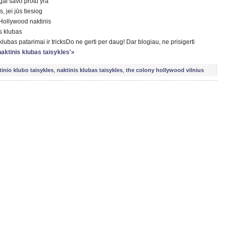
tgal savo protu yra
s, jei jūs tiesiog
 Hollywood naktinis
s klubas
ubas patarimai ir tricksDo ne gerti per daug! Dar blogiau, ne prisigerti
naktinis klubas taisykles'»
tinio klubo taisykles
,
naktinis klubas taisykles
,
the colony hollywood vilnius