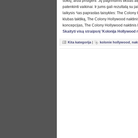
šokių, arba prisigerti. Jų pagrindinis tikslas a
patenkinti vaikinai. Ir jums gali rezultatą su jai
laikysis ¹ias paprastas taisykles: The Colony
klubas taktiką, The Colony Hollywood naktini
koncepcijas, The Colony Hollywood naktinis kl
Skaityti visą straipsnį 'Kolonija Hollywood 
Kita kategorija
|
kolonie hollywood
,
nak