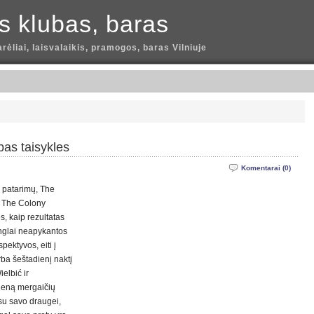
is klubas, baras
arėliai, laisvalaikis, pramogos, baras Vilniuje
bas taisykles
Komentarai (0)
 patarimų, The
, The Colony
s, kaip rezultatas
inglai neapykantos
pektyvos, eiti į
rba šeštadienį naktį
ielbić ir
vieną mergaičių
i su savo draugei,