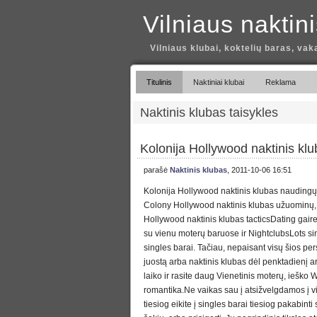
Vilniaus naktin
Vilniaus klubai, koktelių baras, vak
Titulinis
Naktiniai klubai
Reklama
Naktinis klubas taisykles
Kolonija Hollywood naktinis klu
parašė
Naktinis klubas
, 2011-10-06 16:51
Kolonija Hollywood naktinis klubas naudingų
Colony Hollywood naktinis klubas užuominų
Hollywood naktinis klubas tacticsDating gaire
su vienu moterų baruose ir NightclubsLots s
singles barai. Tačiau, nepaisant visų šios pers
juostą arba naktinis klubas dėl penktadienį a
laiko ir rasite daug Vienetinis moterų, ieško W
romantika.Ne vaikas sau į atsižvelgdamos į 
tiesiog eikite į singles barai tiesiog pakabint