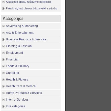
Atsakingo atliekų rūšiavimo peripetijos
Patarimai, kad plaukai būtų sveiki ir stiprūs
Kategorijos
Advertising & Marketing
Arts & Entertainment
Business Products & Services
Clothing & Fashion
Employment
Financial
Foods & Culinary
Gambling
Health & Fitness
Health Care & Medical
Home Products & Services
Internet Services
Kita kategorija