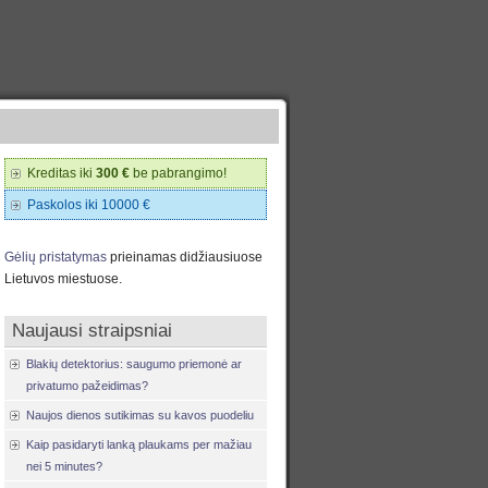
Kreditas iki
300 €
be pabrangimo!
Paskolos iki 10000 €
Gėlių pristatymas
prieinamas didžiausiuose
Lietuvos miestuose.
Naujausi straipsniai
Blakių detektorius: saugumo priemonė ar
privatumo pažeidimas?
Naujos dienos sutikimas su kavos puodeliu
Kaip pasidaryti lanką plaukams per mažiau
nei 5 minutes?