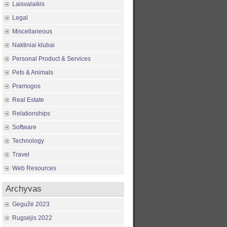
Laisvalaikis
Legal
Miscellaneous
Naktiniai klubai
Personal Product & Services
Pets & Animals
Pramogos
Real Estate
Relationships
Software
Technology
Travel
Web Resources
Archyvas
Gegužė 2023
Rugsėjis 2022