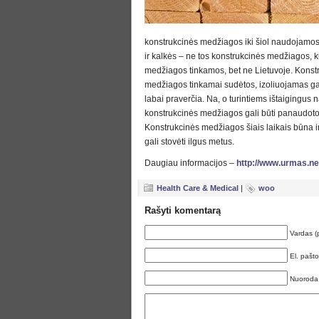
konstrukcinės medžiagos iki šiol naudojamos 
ir kalkės – ne tos konstrukcinės medžiagos, k
medžiagos tinkamos, bet ne Lietuvoje. Konstr
medžiagos tinkamai sudėtos, izoliuojamas ga
labai praverčia. Na, o turintiems ištaigingu
konstrukcinės medžiagos gali būti panaudotos 
Konstrukcinės medžiagos šiais laikais būna i
gali stovėti ilgus metus.
Daugiau informacijos –
http://www.urmas.net
Health Care & Medical
|
woo
Rašyti komentarą
Vardas (
El. pašt
Nuoroda