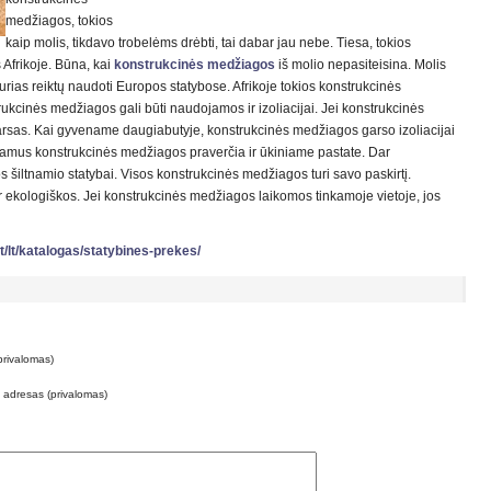
medžiagos, tokios
kaip molis, tikdavo trobelėms drėbti, tai dabar jau nebe. Tiesa, tokios
Afrikoje. Būna, kai
konstrukcinės medžiagos
iš molio nepasiteisina. Molis
urias reiktų naudoti Europos statybose. Afrikoje tokios konstrukcinės
ukcinės medžiagos gali būti naudojamos ir izoliacijai. Jei konstrukcinės
rsas. Kai gyvename daugiabutyje, konstrukcinės medžiagos garso izoliacijai
s namus konstrukcinės medžiagos praverčia ir ūkiniame pastate. Dar
šiltnamio statybai. Visos konstrukcinės medžiagos turi savo paskirtį.
r ekologiškos. Jei konstrukcinės medžiagos laikomos tinkamoje vietoje, jos
/lt/katalogas/statybines-prekes/
privalomas)
o adresas (privalomas)