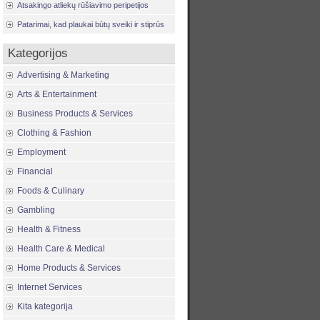
Atsakingo atliekų rūšiavimo peripetijos
Patarimai, kad plaukai būtų sveiki ir stiprūs
Kategorijos
Advertising & Marketing
Arts & Entertainment
Business Products & Services
Clothing & Fashion
Employment
Financial
Foods & Culinary
Gambling
Health & Fitness
Health Care & Medical
Home Products & Services
Internet Services
Kita kategorija