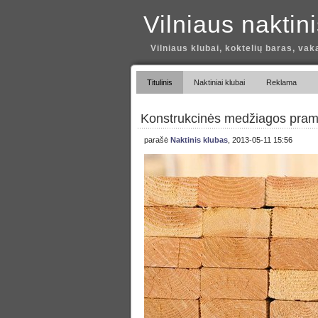
Vilniaus naktin
Vilniaus klubai, koktelių baras, vak
Titulinis
Naktiniai klubai
Reklama
Konstrukcinės medžiagos pra
parašė
Naktinis klubas
, 2013-05-11 15:56