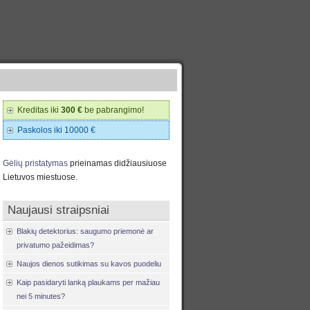
Kreditas iki
300 €
be pabrangimo!
Paskolos iki 10000 €
Gėlių pristatymas
prieinamas didžiausiuose
Lietuvos miestuose.
Naujausi straipsniai
Blakių detektorius: saugumo priemonė ar
privatumo pažeidimas?
Naujos dienos sutikimas su kavos puodeliu
Kaip pasidaryti lanką plaukams per mažiau
nei 5 minutes?