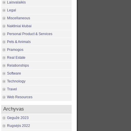
Laisvalaikis
Legal
Miscellaneous
Naktiniai klubai
Personal Product & Services
Pets & Animals
Pramogos
Real Estate
Relationships
Software
Technology
Travel
Web Resources
Archyvas
Gegužė 2023
Rugsėjis 2022