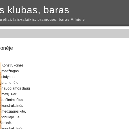
is klubas, baras
arėliai, laisvalaikis, pramogos, baras Vilniuje
monėje
Konstrukcinės
medžiagos
statybos
pramonėje
naudojamos daug
metų. Per
dešimtmečius
konstrukcinės
medžiagos kito,
tobulėjo. Jei
anksčiau
konstrukcinės