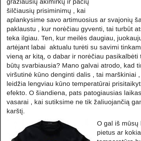
gražiausių akimirkų ir pačių
šilčiausių prisiminimų , kai
aplankysime savo artimuosius ar svajonių š
paklaustu , kur norėčiau gyventi, tai turbūt a
teka ilgiau. Ten, kur meilės daugiau, juokauj
artėjant labai aktualu turėti su savimi tinka
vieną ar kitą, o dabar ir norėčiau pasikalbėti 
būtų svarbiausia? Mano galvai atrodo, kad ti
viršutinė kūno denginti dalis , tai marškiniai
leidžia lengviau kūno temperatūrai prisitaikyt
efekto. O šiandiena, pats patogiausias laikas
vasarai , kai sutiksime ne tik žaliuojančią gam
karštį.
O gal iš mūsų b
pietus ar kokia