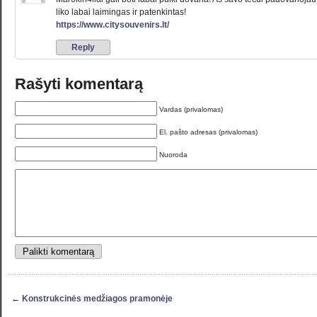
liko labai laimingas ir patenkintas!
https://www.citysouvenirs.lt/
Reply
Rašyti komentarą
Vardas (privalomas)
El. pašto adresas (privalomas)
Nuoroda
←
Konstrukcinės medžiagos pramonėje