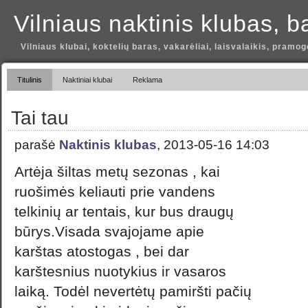
Vilniaus naktinis klubas, b
Vilniaus klubai, koktelių baras, vakarėliai, laisvalaikis, pramog
Titulinis
Naktiniai klubai
Reklama
Tai tau
parašė
Naktinis klubas
, 2013-05-16 14:03
Artėja šiltas metų sezonas , kai
ruošimės keliauti prie vandens
telkinių ar tentais, kur bus draugų
būrys.Visada svajojame apie
karštas atostogas , bei dar
karštesnius nuotykius ir vasaros
laiką. Todėl nevertėtų pamiršti pačių