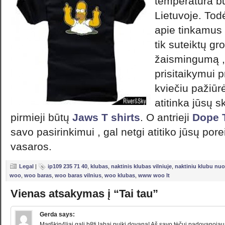
temperatūra b
Lietuvoje. Todė
apie tinkamus 
tik suteiktų gr
žaismingumą ,
prisitaikymui 
kviečiu pažiūrė
atitinka jūsų sk
pirmieji būtų
Jaws T shirts
. O antrieji
Dope T
savo pasirinkimui , gal netgi atitiko jūsų pore
vasaros.
Legal
|
ip109 235 71 40
,
klubas
,
naktinis klubas vilniuje
,
naktiniu klubu nuo
woo
,
woo baras
,
woo baras vilnius
,
woo klubas
,
www woo lt
Vienas atsakymas į “Tai tau”
Gerda
says:
Mar6kin4liai gali b8ti labai puiki dovana! Aš savo tėčui padovanojau