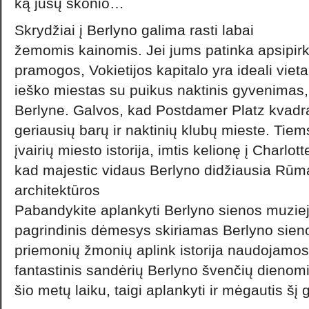
ką jūsų skonio…
Skrydžiai į Berlyno galima rasti labai
žemomis kainomis. Jei jums patinka apsipirkti
pramogos, Vokietijos kapitalo yra ideali viet
ieško miestas su puikus naktinis gyvenimas
Berlyne. Galvos, kad Postdamer Platz kvadrat
geriausių barų ir naktinių klubų mieste. Tiems
įvairių miesto istorija, imtis kelionę į Charl
kad majestic vidaus Berlyno didžiausia Rūma
architektūros
Pabandykite aplankyti Berlyno sienos muziej
pagrindinis dėmesys skiriamas Berlyno sieno
priemonių žmonių aplink istorija naudojamos 
fantastinis sandėrių Berlyno švenčių dienomi
šio metų laiku, taigi aplankyti ir mėgautis šį