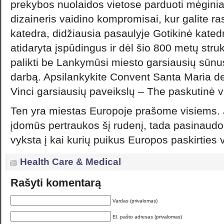
prekybos nuolaidos vietose parduoti mėginiai
dizaineris vaidino kompromisai, kur galite ra
katedra, didžiausia pasaulyje Gotikinė katedr
atidaryta įspūdingus ir dėl šio 800 metų str
palikti be Lankymūsi miesto garsiausių sūnu
darbą. Apsilankykite Convent Santa Maria de
Vinci garsiausių paveikslų – The paskutinė 
Ten yra miestas Europoje prašome visiems. Je
įdomūs pertraukos šį rudenį, tada pasinaudok
vyksta į kai kurių puikus Europos paskirties v
Health Care & Medical
Rašyti komentarą
Vardas (privalomas)
El. pašto adresas (privalomas)