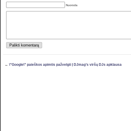
Nuoroda
←
\”Google\” paieškos apimtis pažvelgti Į DJmag’s viršų DJs apklausa