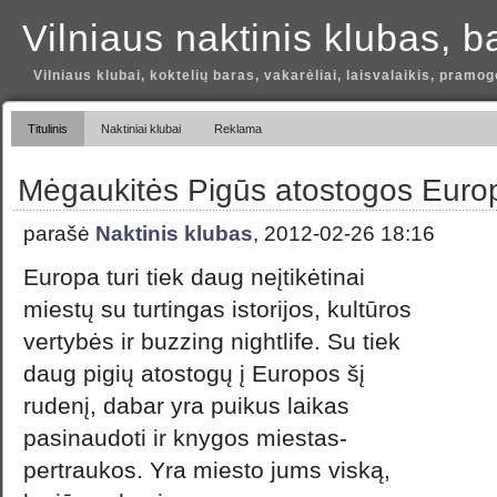
Vilniaus naktinis klubas, b
Vilniaus klubai, koktelių baras, vakarėliai, laisvalaikis, pramog
Titulinis
Naktiniai klubai
Reklama
Mėgaukitės Pigūs atostogos Europ
parašė
Naktinis klubas
, 2012-02-26 18:16
Europa turi tiek daug neįtikėtinai
miestų su turtingas istorijos, kultūros
vertybės ir buzzing nightlife. Su tiek
daug pigių atostogų į Europos šį
rudenį, dabar yra puikus laikas
pasinaudoti ir knygos miestas-
pertraukos. Yra miesto jums viską,