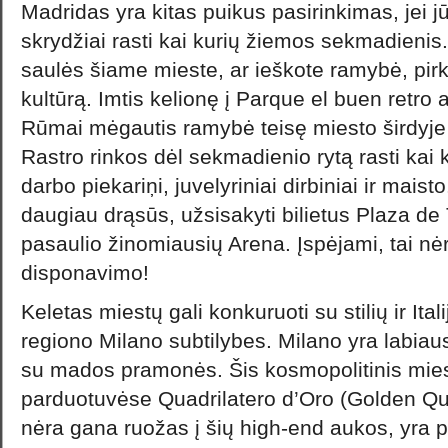
Madridas yra kitas puikus pasirinkimas, jei j
skrydžiai rasti kai kurių žiemos sekmadienis.
saulės šiame mieste, ar ieškote ramybė, pirk
kultūrą. Imtis kelionę į Parque el buen retro
Rūmai mėgautis ramybė teisę miesto širdyje
Rastro rinkos dėl sekmadienio rytą rasti kai 
darbo piekariņi, juvelyriniai dirbiniai ir maist
daugiau drąsūs, užsisakyti bilietus Plaza de
pasaulio žinomiausių Arena. Įspėjami, tai nė
disponavimo!
Keletas miestų gali konkuruoti su stilių ir Ita
regiono Milano subtilybes. Milano yra labiau
su mados pramonės. Šis kosmopolitinis miesta
parduotuvėse Quadrilatero d’Oro (Golden Qua
nėra gana ruožas į šių high-end aukos, yra p