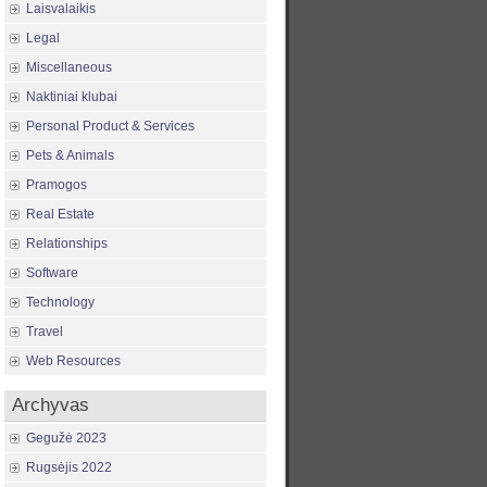
Laisvalaikis
Legal
Miscellaneous
Naktiniai klubai
Personal Product & Services
Pets & Animals
Pramogos
Real Estate
Relationships
Software
Technology
Travel
Web Resources
Archyvas
Gegužė 2023
Rugsėjis 2022