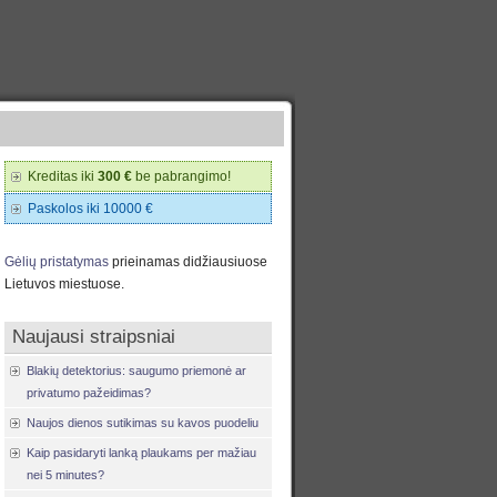
Kreditas iki
300 €
be pabrangimo!
Paskolos iki 10000 €
Gėlių pristatymas
prieinamas didžiausiuose
Lietuvos miestuose.
Naujausi straipsniai
Blakių detektorius: saugumo priemonė ar
privatumo pažeidimas?
Naujos dienos sutikimas su kavos puodeliu
Kaip pasidaryti lanką plaukams per mažiau
nei 5 minutes?