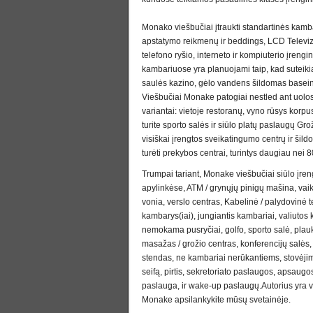
Monako viešbučiai įtraukti standartinės kamba
apstatymo reikmenų ir beddings, LCD Televizo
telefono ryšio, interneto ir kompiuterio įren
kambariuose yra planuojami taip, kad suteikia
saulės kazino, gėlo vandens šildomas baseinai
Viešbučiai Monake patogiai nestled ant uolos
variantai: vietoje restoranų, vyno rūsys korpu
turite sporto salės ir siūlo platų paslaugų G
visiškai įrengtos sveikatingumo centrų ir šil
turėti prekybos centrai, turintys daugiau nei 
Trumpai tariant, Monake viešbučiai siūlo įren
apylinkėse, ATM / grynųjų pinigų mašina, vaikų
vonia, verslo centras, Kabelinė / palydovinė 
kambarys(iai), jungiantis kambariai, valiutos ke
nemokama pusryčiai, golfo, sporto salė, plauk
masažas / grožio centras, konferencijų salė
stendas, ne kambariai nerūkantiems, stovėji
seifą, pirtis, sekretoriato paslaugos, apsaugo
paslauga, ir wake-up paslaugų.Autorius yra 
Monake apsilankykite mūsų svetainėje.