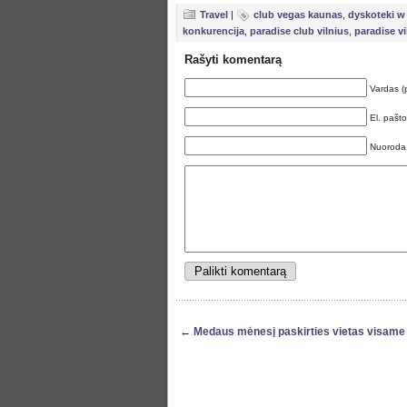
Travel
|
club vegas kaunas
,
dyskoteki w
konkurencija
,
paradise club vilnius
,
paradise vi
Rašyti komentarą
Vardas (
El. pašt
Nuoroda
←
Medaus mėnesį paskirties vietas visame