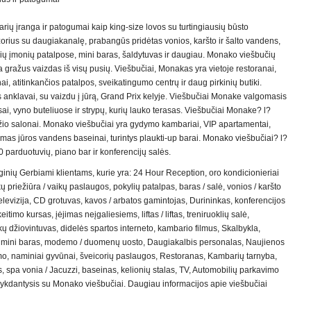
rių įranga ir patogumai kaip king-size lovos su turtingiausių būsto
rius su daugiakanalę, prabangūs pridėtas vonios, karšto ir šalto vandens,
ginių įmonių patalpose, mini baras, šaldytuvas ir daugiau. Monako viešbučių
 gražus vaizdas iš visų pusių. Viešbučiai, Monakas yra vietoje restoranai,
, atitinkančios patalpos, sveikatingumo centrų ir daug pirkinių butiki.
 anklavai, su vaizdu į jūrą, Grand Prix kelyje. Viešbučiai Monake valgomasis
sai, vyno buteliuose ir strypų, kurių lauko terasas. Viešbučiai Monake? l?
rožio salonai. Monako viešbučiai yra gydymo kambariai, VIP apartamentai,
domas jūros vandens baseinai, turintys plaukti-up barai. Monako viešbučiai? l?
80 parduotuvių, piano bar ir konferencijų salės.
ginių Gerbiami klientams, kurie yra: 24 Hour Reception, oro kondicionieriai
 priežiūra / vaikų paslaugos, pokylių patalpas, baras / salė, vonios / karšto
televizija, CD grotuvas, kavos / arbatos gamintojas, Durininkas, konferencijos
itimo kursas, įėjimas neįgaliesiems, liftas / liftas, treniruoklių salė,
ų džiovintuvas, didelės spartos interneto, kambario filmus, Skalbykla,
s, mini baras, modemo / duomenų uosto, Daugiakalbis personalas, Naujienos
mo, naminiai gyvūnai, šveicorių paslaugos, Restoranas, Kambarių tarnyba,
s, spa vonia / Jacuzzi, baseinas, kelionių stalas, TV, Automobilių parkavimo
vykdantysis su Monako viešbučiai. Daugiau informacijos apie viešbučiai