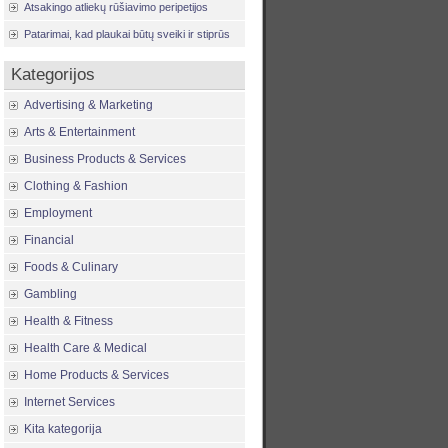
Atsakingo atliekų rūšiavimo peripetijos
Patarimai, kad plaukai būtų sveiki ir stiprūs
Kategorijos
Advertising & Marketing
Arts & Entertainment
Business Products & Services
Clothing & Fashion
Employment
Financial
Foods & Culinary
Gambling
Health & Fitness
Health Care & Medical
Home Products & Services
Internet Services
Kita kategorija