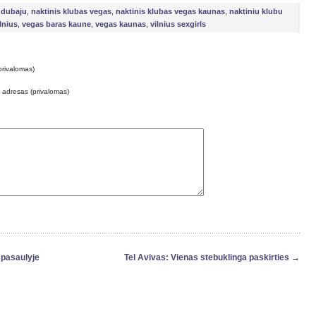
 dubaju
,
naktinis klubas vegas
,
naktinis klubas vegas kaunas
,
naktiniu klubu
lnius
,
vegas baras kaune
,
vegas kaunas
,
vilnius sexgirls
privalomas)
o adresas (privalomas)
 pasaulyje
Tel Avivas: Vienas stebuklinga paskirties
→