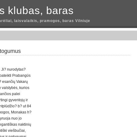
is klubas, baras
arėliai, laisvalaikis, pramogos, baras Vilniuje
atogumus
 Ji? nurodytas?
pateikti Prabangϋs
? esančių Vakarų
 valstybės, kurios
sančios palei
tingi gyventojų ir
antplūdžio? b? ut 84
ramogos, Monakas h?
vyruoja nuo jo
egantiškas naktinių
iški viešbučiai,
ius ir patogumai