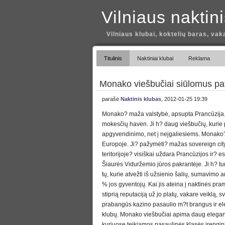
Vilniaus naktin
Vilniaus klubai, koktelių baras, vak
Titulinis
Naktiniai klubai
Reklama
Monako viešbučiai siūlomus p
parašė
Naktinis klubas
, 2012-01-25 19:39
Monako? maža valstybė, apsupta Prancūzija.
mokesčių haven. Ji h? daug viešbučių, kurie 
apgyvendinimo, net į neįgaliesiems. Monako
Europoje. Ji? pažymėti? mažas sovereign city
teritorijoje? visiškai uždara Prancūzijos ir? e
Šiaurės Viduržemio jūros pakrantėje. Ji h? tur
tų, kurie atvežti iš užsienio šalių, sumavimo 
% jos gyventojų. Kai jis ateina į naktinės p
stiprią reputaciją už jo platų, vakare veiklą, s
prabangūs kazino pasaulio m?t brangus ir el
klubų. Monako viešbučiai apima daug elegant
kuriuose teikiamos pasaulinės klasės įrengin