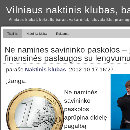
Vilniaus naktinis klubas, b
Vilniaus klubai, koktelių baras, vakarėliai, laisvalaikis, pramog
Titulinis
Naktiniai klubai
Reklama
Ne naminės savininko paskolos – 
finansinės paslaugos su lengvum
parašė
Naktinis klubas
, 2012-10-17 16:27
Įžanga:
Ne naminės
savininko
paskolos
aprūpina didelę
pagalbą