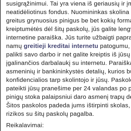
susigrąžinimui. Tai yra viena iš geriausių ir 
neatidėliotinus fondus. Nuomininkas skolina
greitus grynuosius pinigus be bet kokių for
kreiptumėtės dėl šitų paskolų, jūs galite len
internetine paraiška. Jūs turite užbaigti papr
namų
greitieji kreditai internetu
patogumu, i
palikti savo darbo ir net galite kreiptis iš jūs
įgalinančios darbalaukį su internetu. Paraiška
asmeninių ir bankininkystės detalių, kurios b
konfidencialios tarp skolintojo ir jūsų. Paskol
pateikti jūsų pranešime per 24 valandas po 
pinigų stoka palaipsniui daro asmenį trapų d
Šitos paskolos padeda jums ištirpinti skola
rizikos su šitų paskolų pagalba.
Reikalavimai: