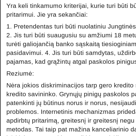
Yra keli tinkamumo kriterijai, kurie turi būti b
pritarimui. Jie yra sekančiai:
1. Pretendentas turi būti nuolatiniu Jungtinė
2. Jis turi būti suaugusiu su amžiumi 18 metų 
turėti galiojančią banko sąskaitą tiesioginia
pasidavimui. 4. Jis turi būti samdytas, užd
pajamas, kad grąžintų atgal paskolos pinigu
Reziumė:
Nėra jokios diskriminacijos tarp gero kredito 
kredito savininko. Grynųjų pinigų paskolos 
patenkinti jų būtinus norus ir norus, nesijau
problemos. Internetinis mechanizmas prideda
apdirbtų pritarimą, greitesnį ir greitesnį neg
metodas. Tai taip pat mažina kanceliarinio da