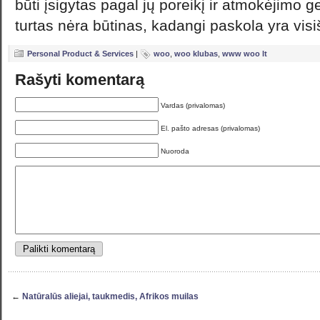
būti įsigytas pagal jų poreikį ir atmokėjimo g
turtas nėra būtinas, kadangi paskola yra vis
Personal Product & Services
|
woo
,
woo klubas
,
www woo lt
Rašyti komentarą
Vardas (privalomas)
El. pašto adresas (privalomas)
Nuoroda
←
Natūralūs aliejai, taukmedis, Afrikos muilas