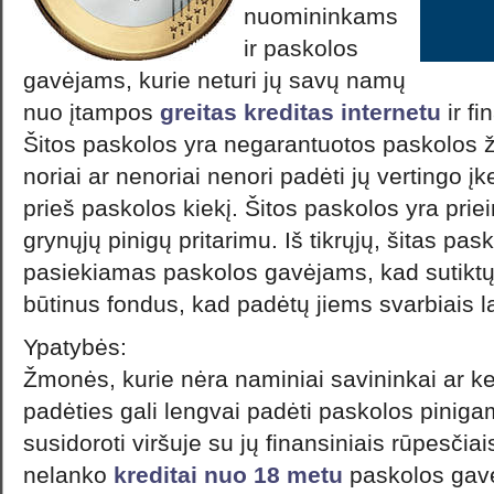
nuomininkams
ir paskolos
gavėjams, kurie neturi jų savų namų
nuo įtampos
greitas kreditas internetu
ir f
Šitos paskolos yra negarantuotos paskolos 
noriai ar nenoriai nenori padėti jų vertingo į
prieš paskolos kiekį. Šitos paskolos yra priei
grynųjų pinigų pritarimu. Iš tikrųjų, šitas pa
pasiekiamas paskolos gavėjams, kad sutiktų 
būtinus fondus, kad padėtų jiems svarbiais la
Ypatybės:
Žmonės, kurie nėra naminiai savininkai ar k
padėties gali lengvai padėti paskolos pinigam
susidoroti viršuje su jų finansiniais rūpesčia
nelanko
kreditai nuo 18 metu
paskolos gav