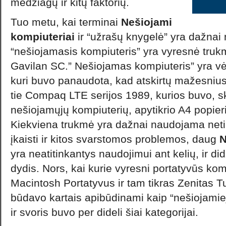
medžiagų ir kitų faktorių.
Tuo metu, kai terminai
Nešiojami
kompiuteriai
ir “užrašų knygelė” yra dažnai
“nešiojamasis kompiuteris” yra vyresnė truk
Gavilan SC.” Nešiojamas kompiuteris” yra v
kuri buvo panaudota, kad atskirtų mažesnius 
tie Compaq LTE serijos 1989, kurios buvo, sk
nešiojamųjų kompiuterių, apytikrio A4 popieri
Kiekviena trukmė yra dažnai naudojama neti
įkaisti ir kitos svarstomos problemos, daug
N
yra neatitinkantys naudojimui ant kelių, ir did
dydis. Nors, kai kurie vyresni portatyvūs komp
Macintosh Portatyvus ir tam tikras Zenitas T
būdavo kartais apibūdinami kaip “nešiojamieji
ir svoris buvo per dideli šiai kategorijai.