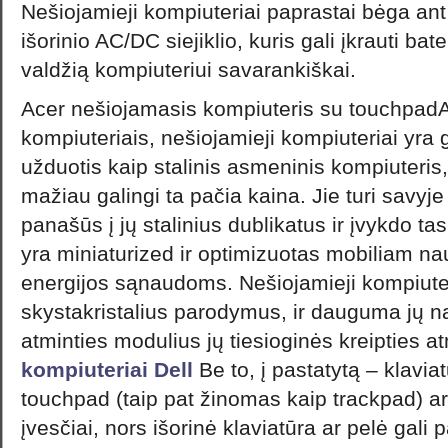
Nešiojamieji kompiuteriai paprastai bėga ant
išorinio AC/DC siejiklio, kuris gali įkrauti bat
valdžią kompiuteriui savarankiškai.
Acer nešiojamasis kompiuteris su touchpadA
kompiuteriais, nešiojamieji kompiuteriai yra
užduotis kaip stalinis asmeninis kompiuteris, 
mažiau galingi ta pačia kaina. Jie turi savyj
panašūs į jų stalinius dublikatus ir įvykdo ta
yra miniaturized ir optimizuotas mobiliam na
energijos sąnaudoms. Nešiojamieji kompiuteri
skystakristalius parodymus, ir dauguma jų n
atminties modulius jų tiesioginės kreipties a
kompiuteriai Dell
Be to, į pastatytą – klaviat
touchpad (taip pat žinomas kaip trackpad) a
įvesčiai, nors išorinė klaviatūra ar pelė gali 