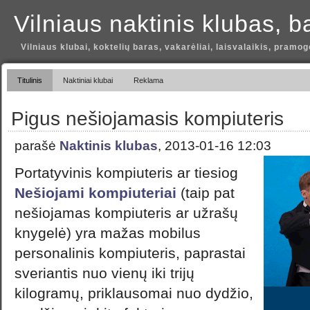
Vilniaus naktinis klubas, b
Vilniaus klubai, koktelių baras, vakarėliai, laisvalaikis, pramog
Titulinis
Naktiniai klubai
Reklama
Pigus nešiojamasis kompiuteris
parašė
Naktinis klubas
, 2013-01-16 12:03
Portatyvinis kompiuteris ar tiesiog
Nešiojami kompiuteriai
(taip pat
nešiojamas kompiuteris ar užrašų
knygelė) yra mažas mobilus
personalinis kompiuteris, paprastai
sveriantis nuo vienų iki trijų
kilogramų, priklausomai nuo dydžio,