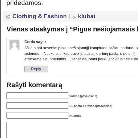
pridedamos.
Clothing & Fashion
|
klubai
Vienas atsakymas į “Pigus nešiojamasis 
Gerda
says:
Aš taip pat neseniai pirkau nešiojamąjį kompiuterį, tačiau padariau k
sistemos… Nutiko taip, kad buvo įsilaužta į darbinį paštą, o poto ir 
atitinkamais duomenimis… Dabar visuomet perku antivirusines sist
Reply
Rašyti komentarą
Vardas (privalomas)
El. pašto adresas (privalomas)
Nuoroda