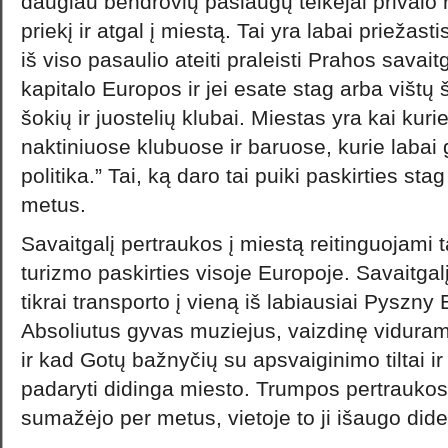
daugiau bendrovių paslaugų teikėjai privalo r
priekį ir atgal į miestą. Tai yra labai priežas
iš viso pasaulio ateiti praleisti Prahos savait
kapitalo Europos ir jei esate stag arba vištų šal
šokių ir juostelių klubai. Miestas yra kai kur
naktiniuose klubuose ir baruose, kurie labai g
politika.” Tai, ką daro tai puiki paskirties sta
metus.
Savaitgalį pertraukos į miestą reitinguojami 
turizmo paskirties visoje Europoje. Savaitga
tikrai transporto į vieną iš labiausiai Pyszny
Absoliutus gyvas muziejus, vaizdinę viduram
ir kad Gotų bažnyčių su apsvaiginimo tiltai i
padaryti didinga miesto. Trumpos pertrauko
sumažėjo per metus, vietoje to ji išaugo dide