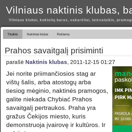
Vilniaus naktinis klubas, b
Vilniaus klubai, koktelių baras, vakarėliai, laisvalaikis, pramog
Titulinis
Naktiniai klubai
Reklama
Prahos savaitgalį prisiminti
parašė
Naktinis klubas
, 2011-12-15 01:27
Jei norite priimančiosios stag ar
vištų šalis, arba atostogų arba
tiesiog mėginio, naktinės pramogos,
galite niekada Chybiać Prahos
savaitgalį pertraukos. Praha yra
gražus Čekijos miesto, kuris
demonstruoja įvairovę ir kultūros. Ir