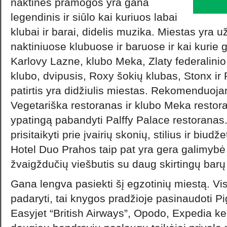
naktinės pramogos yra gana
legendinis ir siūlo kai kuriuos labai
klubai ir barai, didelis muzika. Miestas yra u
naktiniuose klubuose ir baruose ir kai kurie g
Karlovy Lazne, klubo Meka, Zlaty federalinio
klubo, dvipusis, Roxy šokių klubas, Stonx ir
patirtis yra didžiulis miestas. Rekomenduo
Vegetariška restoranas ir klubo Meka restoran
ypatingą pabandyti Palffy Palace restoranas.
prisitaikyti prie įvairių skonių, stilius ir biudže
Hotel Duo Prahos taip pat yra gera galimybė i
žvaigždučių viešbutis su daug skirtingų barų 
Gana lengva pasiekti šį egzotinių miestą. Vi
padaryti, tai knygos pradžioje pasinaudoti Pi
Easyjet “British Airways”, Opodo, Expedia kel