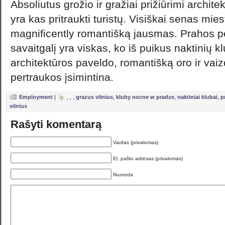
Absoliutus grožio ir gražiai prižiūrimi archi
yra kas pritraukti turistų. Visiškai senas mie
magnificently romantišką jausmas. Prahos p
savaitgalį yra viskas, ko iš puikus naktinių kl
architektūros paveldo, romantišką oro ir vaiz
pertraukos įsimintina.
Employment
|
,
,
,
grazus vilnius
,
kluby nocne w pradze
,
naktiniai klubai
,
p
vilnius
Rašyti komentarą
Vardas (privalomas)
El. pašto adresas (privalomas)
Nuoroda