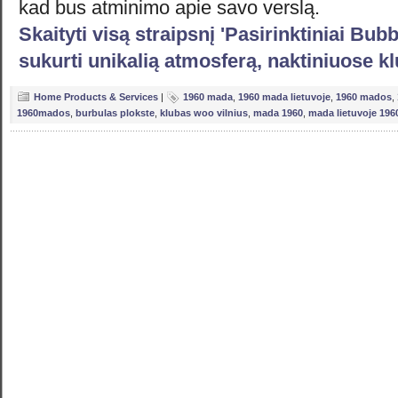
kad bus atminimo apie savo verslą.
Skaityti visą straipsnį 'Pasirinktiniai Bub
sukurti unikalią atmosferą, naktiniuose k
Home Products & Services
|
1960 mada
,
1960 mada lietuvoje
,
1960 mados
,
1960mados
,
burbulas plokste
,
klubas woo vilnius
,
mada 1960
,
mada lietuvoje 196