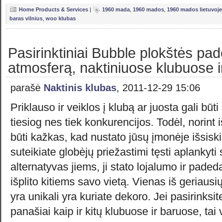
Home Products & Services
|
1960 mada
,
1960 mados
,
1960 mados lietuvoje
baras vilnius
,
woo klubas
Pasirinktiniai Bubble plokštės padė
atmosferą, naktiniuose klubuose 
parašė
Naktinis klubas
, 2011-12-29 15:06
Priklauso ir veiklos į klubą ar juosta gali bū
tiesiog nes tiek konkurencijos. Todėl, norint iš
būti kažkas, kad nustato jūsų įmonėje išsiskiri
suteikiate globėjų priežastimi tęsti aplankyti
alternatyvas jiems, ji stato lojalumo ir paded
išplito kitiems savo vietą. Vienas iš geriausių
yra unikali yra kuriate dekoro. Jei pasirinksi
panašiai kaip ir kitų klubuose ir baruose, ta