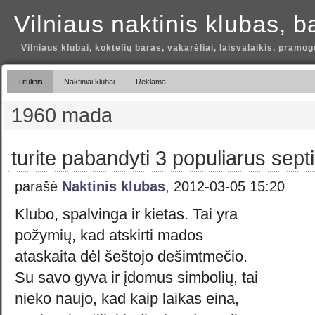
Vilniaus naktinis klubas, b
Vilniaus klubai, koktelių baras, vakarėliai, laisvalaikis, pramog
Titulinis
Naktiniai klubai
Reklama
1960 mada
turite pabandyti 3 populiarus sep
parašė
Naktinis klubas
, 2012-03-05 15:20
Klubo, spalvinga ir kietas. Tai yra
požymių, kad atskirti mados
ataskaita dėl šeštojo dešimtmečio.
Su savo gyva ir įdomus simbolių, tai
nieko naujo, kad kaip laikas eina,