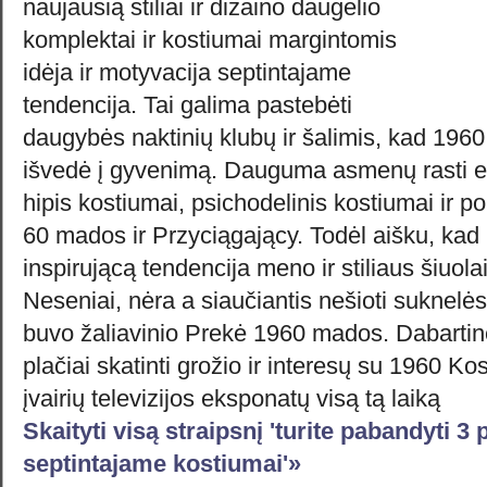
naujausią stiliai ir dizaino daugelio
komplektai ir kostiumai margintomis
idėja ir motyvacija septintajame
tendencija. Tai galima pastebėti
daugybės naktinių klubų ir šalimis, kad 1960
išvedė į gyvenimą. Dauguma asmenų rasti eit
hipis kostiumai, psichodelinis kostiumai ir p
60 mados ir Przyciągający. Todėl aišku, kad 1
inspirującą tendencija meno ir stiliaus šiuol
Neseniai, nėra a siaučiantis nešioti suknelės
buvo žaliavinio Prekė 1960 mados. Dabartin
plačiai skatinti grožio ir interesų su 1960 
įvairių televizijos eksponatų visą tą laiką
Skaityti visą straipsnį 'turite pabandyti 3
septintajame kostiumai'»