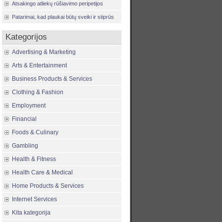
Atsakingo atliekų rūšiavimo peripetijos
Patarimai, kad plaukai būtų sveiki ir stiprūs
Kategorijos
Advertising & Marketing
Arts & Entertainment
Business Products & Services
Clothing & Fashion
Employment
Financial
Foods & Culinary
Gambling
Health & Fitness
Health Care & Medical
Home Products & Services
Internet Services
Kita kategorija