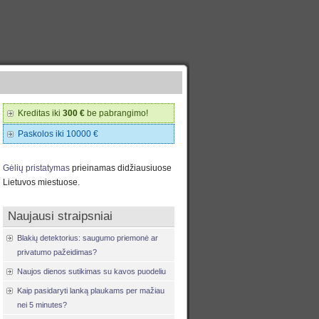
Kreditas iki
300 €
be pabrangimo!
Paskolos iki 10000 €
Gėlių pristatymas
prieinamas didžiausiuose
Lietuvos miestuose.
Naujausi straipsniai
Blakių detektorius: saugumo priemonė ar
privatumo pažeidimas?
Naujos dienos sutikimas su kavos puodeliu
Kaip pasidaryti lanką plaukams per mažiau
nei 5 minutes?