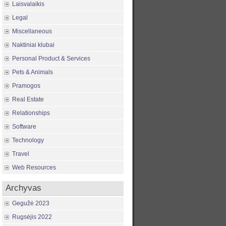
Laisvalaikis
Legal
Miscellaneous
Naktiniai klubai
Personal Product & Services
Pets & Animals
Pramogos
Real Estate
Relationships
Software
Technology
Travel
Web Resources
Archyvas
Gegužė 2023
Rugsėjis 2022