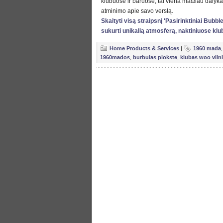
klubuose ir baruose, tai viena maώiau dalyka
atminimo apie savo verslą.
Skaityti visą straipsnį 'Pasirinktiniai Bubbl
sukurti unikalią atmosferą, naktiniuose klu
Home Products & Services
|
1960 mada
1960mados
,
burbulas plokste
,
klubas woo viln