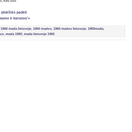
s, kad bus
e plokštės padėti
buose ir baruose'»
,
1960 mada lietuvoje
,
1960 mados
,
1960 mados lietuvoje
,
1960mada
,
ius
,
mada 1960
,
mada lietuvoje 1960