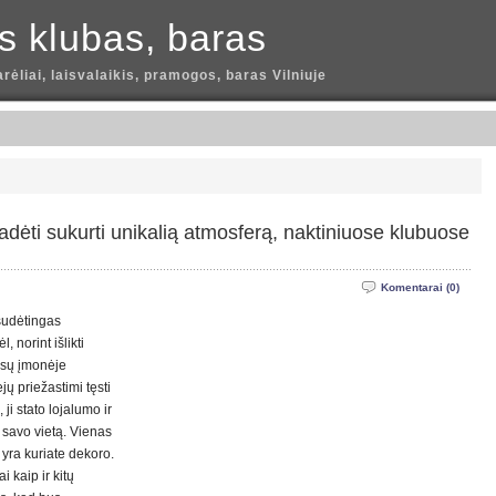
is klubas, baras
arėliai, laisvalaikis, pramogos, baras Vilniuje
padėti sukurti unikalią atmosferą, naktiniuose klubuose
Komentarai (0)
 sudėtingas
 norint išlikti
jūsų įmonėje
ėjų priežastimi tęsti
ji stato lojalumo ir
s savo vietą. Vienas
i yra kuriate dekoro.
 kaip ir kitų