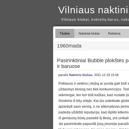
Vilniaus naktin
Vilniaus klubai, koktelių baras, vak
Titulinis
Naktiniai klubai
Reklama
1960mada
Pasirinktiniai Bubble plokštės 
ir baruose
parašė
Naktinis klubas
, 2011-12-29 15:06
Priklauso ir veiklos į klubą ar juosta gali būti
uždavinys tiesiog nes tiek konkurencijos. Todėl,
sėkmingai, ten turi būti kažkas, kad nustato 
išsiskiria iš kitų srityje. Kai jūs suteikiate glob
aplankyti savo verslą, o ne alternatyvas jiems, 
padeda uždirbti reputacija, kad išplito kitiem
iš geriausių būdų pasiekti šį tikslą, yra unikal
Jei pasirinksite papuošti jūsų įmonėje panašiai