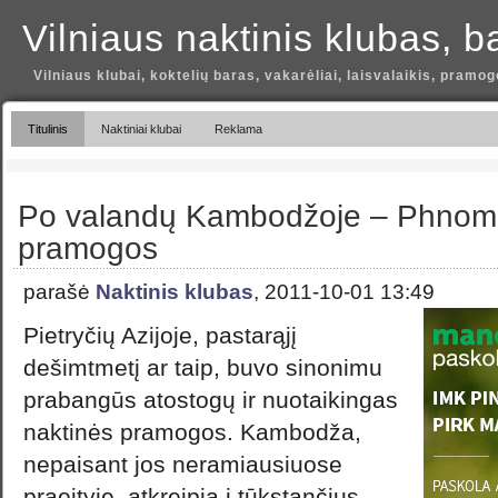
Vilniaus naktinis klubas, b
Vilniaus klubai, koktelių baras, vakarėliai, laisvalaikis, pramog
Titulinis
Naktiniai klubai
Reklama
Po valandų Kambodžoje – Phnom
pramogos
parašė
Naktinis klubas
, 2011-10-01 13:49
Pietryčių Azijoje, pastarąjį
dešimtmetį ar taip, buvo sinonimu
prabangūs atostogų ir nuotaikingas
naktinės pramogos. Kambodža,
nepaisant jos neramiausiuose
praeityje, atkreipia į tūkstančius