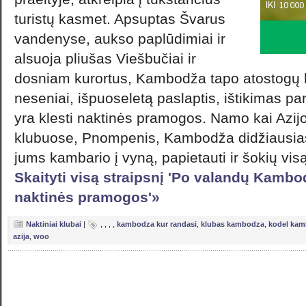
turistų kasmet. Apsuptas Švarus
vandenyse, aukso paplūdimiai ir
alsuoja pliušas Viešbučiai ir
dosniam kurortus, Kambodža tapo atostogų ho
neseniai, išpuoseletą paslaptis, ištikimas p
yra klesti naktinės pramogos. Namo kai Azijo
klubuose, Pnompenis, Kambodža didžiausias 
jums kambario į vyną, papietauti ir šokių visą 
Skaityti visą straipsnį 'Po valandų Kam
naktinės pramogos'»
Naktiniai klubai
|
,
,
,
,
kambodza kur randasi
,
klubas kambodza
,
kodel ka
azija
,
woo