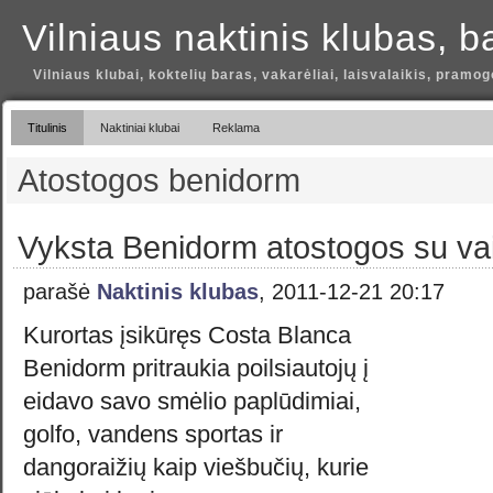
Vilniaus naktinis klubas, b
Vilniaus klubai, koktelių baras, vakarėliai, laisvalaikis, pramog
Titulinis
Naktiniai klubai
Reklama
Atostogos benidorm
Vyksta Benidorm atostogos su va
parašė
Naktinis klubas
, 2011-12-21 20:17
Kurortas įsikūręs Costa Blanca
Benidorm pritraukia poilsiautojų į
eidavo savo smėlio paplūdimiai,
golfo, vandens sportas ir
dangoraižių kaip viešbučių, kurie