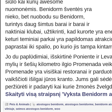
siūlo kai kurių awesome
nuomonėmis. Benidorm šventės yra
nieko, bet nuobodu su Benidorm,
turintys daug šimtus barai ir barai ir
naktiniai klubai, užtikrinti, kad kurorte yra en
keturi teminiai parkai yra papildomas atrakci
paprastai iki spalio, po kurio jis tampa kinta
Jo du paplϋdimiai, išskirtinė Poniente ir Lev
mylių ir šešių kilometro ilgio Promenada veik
Promenade yra visiškai restoranai ir parduot
vaikščioti išilgai jūros kranto. Jums gali sėd
peržiūrėti ir padaryti kai kurie žmonės žvel
Skaityti visą straipsnį 'Vyksta Benidorm 
Pets & Animals
|
atostogos benidorm
,
atostogos benidorme
,
benidorm at
vilniuje
,
seimos atostogos benidorm
,
woo