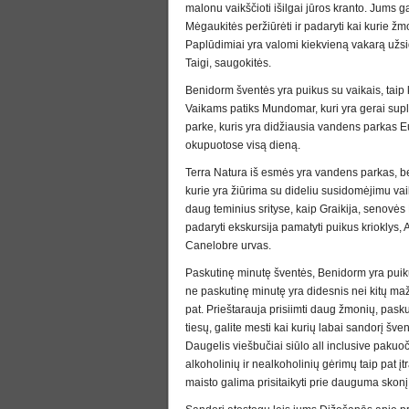
malonu vaikščioti išilgai jūros kranto. Jums ga
Mėgaukitės peržiūrėti ir padaryti kai kurie 
Paplūdimiai yra valomi kiekvieną vakarą užsidi
Taigi, saugokitės.
Benidorm šventės yra puikus su vaikais, taip 
Vaikams patiks Mundomar, kuri yra gerai supla
parke, kuris yra didžiausia vandens parkas Eu
okupuotose visą dieną.
Terra Natura iš esmės yra vandens parkas, bet
kurie yra žiūrima su dideliu susidomėjimu vai
daug teminius srityse, kaip Graikija, senovės 
padaryti ekskursija pamatyti puikus krioklys, Al
Canelobre urvas.
Paskutinę minutę šventės, Benidorm yra puikus
ne paskutinę minutę yra didesnis nei kitų maž
pat. Prieštarauja prisiimti daug žmonių, pasku
tiesų, galite mesti kai kurių labai sandorį šven
Daugelis viešbučiai siūlo all inclusive pakuočių
alkoholinių ir nealkoholinių gėrimų taip pat įtr
maisto galima prisitaikyti prie dauguma skonį