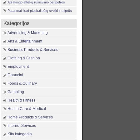
Atsakingo atliekų rūšiavimo peripetijos
Patarimai, kad plaukai būtų sveiki ir stiprūs
Kategorijos
Advertising & Marketing
Arts & Entertainment
Business Products & Services
Clothing & Fashion
Employment
Financial
Foods & Culinary
Gambling
Health & Fitness
Health Care & Medical
Home Products & Services
Internet Services
Kita kategorija