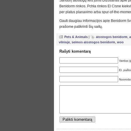
Sandorį atostogų leis jums Dižošanās apie pr
Benidorm rinkos. Pchła rinkos El Cisne kiek
per platus planavimo arba spur-of-the-moment
Gauti daugiau informacijos apie Benidorm šve
prašome patikrinti šių saitų.
Pets & Animals
|
atostogos benidorm
,
a
vilniuje
,
seimos atostogos benidorm
,
woo
Rašyti komentarą
Vardas (
El. pašt
Nuoroda