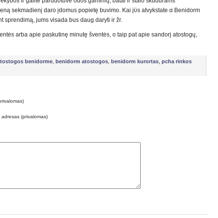
ekybos ir galite parduotuvė odos gaminių, batai ir stalo skudurams
vieną sekmadienį daro įdomus popietę buvimo. Kai jϋs atvykstate α Benidorm
 sprendimą, jums visada bus daug daryti ir žr.
ntės arba apie paskutinę minutę šventės, o taip pat apie sandorį atostogų,
tostogos benidorme
,
benidorm atostogos
,
benidorm kurortas
,
pcha rinkos
privalomas)
o adresas (privalomas)