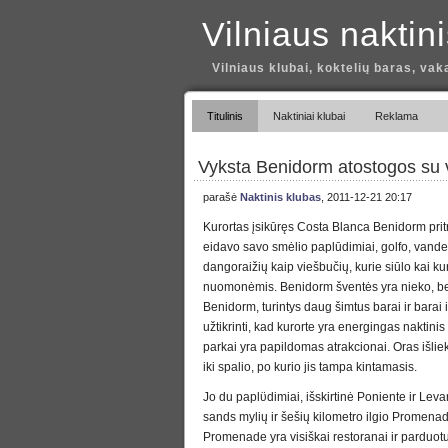
Vilniaus naktin
Vilniaus klubai, koktelių baras, vak
Titulinis
Naktiniai klubai
Reklama
Vyksta Benidorm atostogos su 
parašė
Naktinis klubas
, 2011-12-21 20:17
Kurortas įsikūręs Costa Blanca Benidorm pritr
eidavo savo smėlio paplūdimiai, golfo, vande
dangoraižių kaip viešbučių, kurie siūlo kai 
nuomonėmis. Benidorm šventės yra nieko, b
Benidorm, turintys daug šimtus barai ir barai i
užtikrinti, kad kurorte yra energingas naktinis i
parkai yra papildomas atrakcionai. Oras išlie
iki spalio, po kurio jis tampa kintamasis.
Jo du paplϋdimiai, išskirtinė Poniente ir Leva
sands mylių ir šešių kilometro ilgio Promenad
Promenade yra visiškai restoranai ir parduotuv