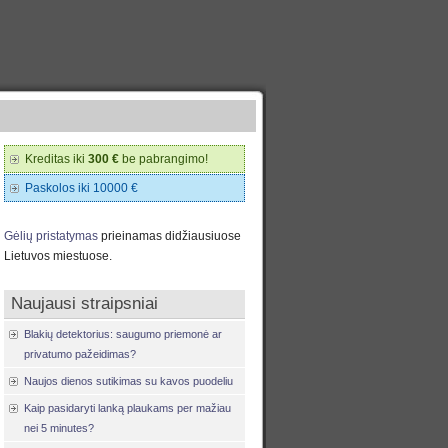
Kreditas iki
300 €
be pabrangimo!
Paskolos iki 10000 €
Gėlių pristatymas
prieinamas didžiausiuose
Lietuvos miestuose.
Naujausi straipsniai
Blakių detektorius: saugumo priemonė ar
privatumo pažeidimas?
Naujos dienos sutikimas su kavos puodeliu
Kaip pasidaryti lanką plaukams per mažiau
nei 5 minutes?