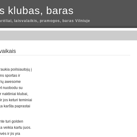
is klubas, baras
arėliai, laisvalaikis, pramogos, baras Vilniuje
vaikais
aukia poilsiautojų į
ns sportas ir
kurių awesome
et nuobodu su
r naktiniai klubai,
r jos keturi teminiai
ka karšta paprastai
nte turi golden
a veikia kartu juos.
ės ir jis yra