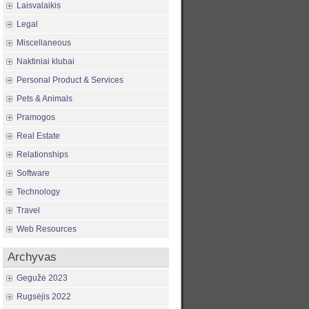
Laisvalaikis
Legal
Miscellaneous
Naktiniai klubai
Personal Product & Services
Pets & Animals
Pramogos
Real Estate
Relationships
Software
Technology
Travel
Web Resources
Archyvas
Gegužė 2023
Rugsėjis 2022