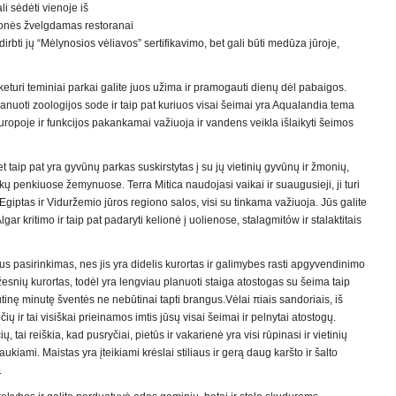
li sėdėti vienoje iš
žmonės žvelgdamas restoranai
rbti jų “Mėlynosios vėliavos” sertifikavimo, bet gali būti medūza jūroje,
keturi teminiai parkai galite juos užima ir pramogauti dienų dėl pabaigos.
nuoti zoologijos sode ir taip pat kuriuos visai šeimai yra Aqualandia tema
ropoje ir funkcijos pakankamai važiuoja ir vandens veikla išlaikyti šeimos
 taip pat yra gyvūnų parkas suskirstytas į su jų vietinių gyvūnų ir žmonių,
kų penkiuose žemynuose. Terra Mitica naudojasi vaikai ir suaugusieji, ji turi
Egiptas ir Viduržemio jūros regiono salos, visi su tinkama važiuoja. Jūs galite
gar kritimo ir taip pat padaryti kelionė į uolienose, stalagmitów ir stalaktitais
 pasirinkimas, nes jis yra didelis kurortas ir galimybes rasti apgyvendinimo
esnių kurortas, todėl yra lengviau planuoti staiga atostogas su šeima taip
tinę minutę šventės ne nebūtinai tapti brangus.Vėlai πiais sandoriais, iš
čių ir tai visiškai prieinamos imtis jūsų visai šeimai ir pelnytai atostogų.
, tai reiškia, kad pusryčiai, pietūs ir vakarienė yra visi rūpinasi ir vietinių
aukiami. Maistas yra įteikiami krėslai stiliaus ir gerą daug karšto ir šalto
.