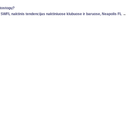
atostogų?
 SWFL naktinis tendencijas naktiniuose klubuose ir baruose, Neapolis FL
→