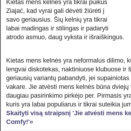
Kietas mens kelnės yra tikrai puikus
Ziajać, kad vyrai gali dėvėti žiūrėti į
savo geriausius. Šių kelnių yra tikrai
labai madingas ir stilingas ir padaryti
atrodo asmuo, daug vyksta ir išraiškingus.
Kietas mens kelnės yra neformalus dilimo, kur
lengvai diskotekas, naktiniuose klubuose ir š
geriausių variantų pabandyti, jei supainiotas
vakare. Jie atvėsti mens kelnės būna dviejų t
daugiau pasirinkimo pirkėjo per. Pirmasis yra
kuris yra labai populiarus ir tikrai suteikia j
Skaityti visą straipsnį 'Jie atvėsti mens ke
Comfy!'»