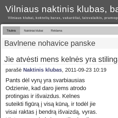
Vilniaus naktinis klubas, b
Vilniaus klubai, koktelių baras, vakarėliai, laisvalaikis, pramog
Titulinis
Naktiniai klubai
Reklama
Bavlnene nohavice panske
Jie atvėsti mens kelnės yra stilin
parašė
Naktinis klubas
, 2011-09-23 10:19
Pants dėl vyrų yra svarbiausias
Odzienie, kad daro jiems atrodo
protingas ir išvaizdus. Kelnes
suteikti figūrą į visą kūną, ir todėl jie
visai raktas į bendrą išvaizdą, vyras.