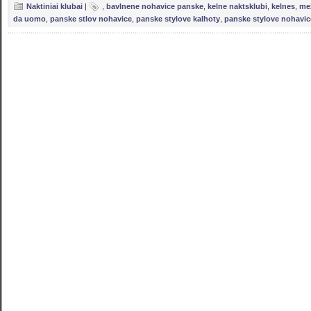
Naktiniai klubai
|
,
bavlnene nohavice panske
,
kelne naktsklubi
,
kelnes
,
me
da uomo
,
panske stlov nohavice
,
panske stylove kalhoty
,
panske stylove nohavic