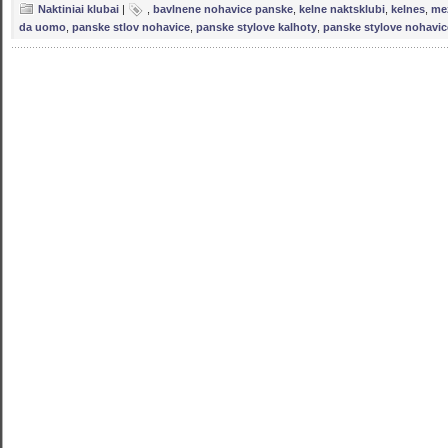
Naktiniai klubai
|
,
bavlnene nohavice panske
,
kelne naktsklubi
,
kelnes
,
me
da uomo
,
panske stlov nohavice
,
panske stylove kalhoty
,
panske stylove nohavic