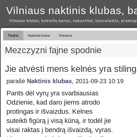
Vilniaus naktinis klubas, b
Vilniaus klubai, koktelių baras, vakarėliai, laisvalaikis, pramog
Titulinis
Naktiniai klubai
Reklama
Mezczyzni fajne spodnie
Jie atvėsti mens kelnės yra stilin
parašė
Naktinis klubas
, 2011-09-23 10:19
Pants dėl vyrų yra svarbiausias
Odzienie, kad daro jiems atrodo
protingas ir išvaizdus. Kelnes
suteikti figūrą į visą kūną, ir todėl jie
visai raktas į bendrą išvaizdą, vyras.