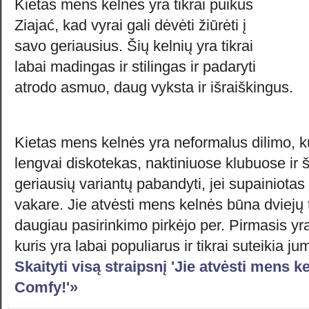
Kietas mens kelnės yra tikrai puikus
Ziajać, kad vyrai gali dėvėti žiūrėti į
savo geriausius. Šių kelnių yra tikrai
labai madingas ir stilingas ir padaryti
atrodo asmuo, daug vyksta ir išraiškingus.
Kietas mens kelnės yra neformalus dilimo, kur
lengvai diskotekas, naktiniuose klubuose ir š
geriausių variantų pabandyti, jei supainiotas
vakare. Jie atvėsti mens kelnės būna dviejų t
daugiau pasirinkimo pirkėjo per. Pirmasis yra
kuris yra labai populiarus ir tikrai suteikia j
Skaityti visą straipsnį 'Jie atvėsti mens ke
Comfy!'»