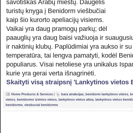
savotiškas Arabų miestų. Daugelis
turistų knyga į Benidorm viešbučiai
kaip šio kurorto apeliacijų visiems.
Vaikai yra daug pramogų parkų; dėl
paauglių yra daug baisi važiuoja ir suaugusi
ir naktinių klubų. Paplūdimiai yra aukso ir su
temperatūra, tai lengva pamatyti, kodėl Ben
populiarus. Visai netoliese yra unikalus Ispa
kurie yra gerai verta išnagrinėti.
Skaityti visą straipsnį 'Lankytinos vietos
Home Products & Services
|
bara atrakcijas
,
benidorm lankytinos vietos
,
b
vietos
,
benidormo izimios vietos
,
lankytinos vietos altea
,
lankytinos vietos beni
benidorme
,
viesbuciai benidorme