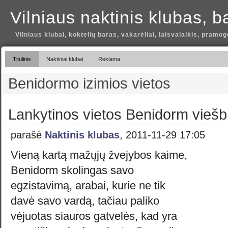
Vilniaus naktinis klubas, b
Vilniaus klubai, koktelių baras, vakarėliai, laisvalaikis, pramog
Titulinis
Naktiniai klubai
Reklama
Benidormo izimios vietos
Lankytinos vietos Benidorm viešb
parašė
Naktinis klubas
, 2011-11-29 17:05
Vieną kartą mažųjų žvejybos kaime,
Benidorm skolingas savo
egzistavimą, arabai, kurie ne tik
davė savo vardą, tačiau paliko
vėjuotas siauros gatvelės, kad yra