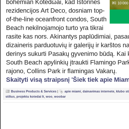
bohemian Kotedώai, kad Istorinės
rezidencijos Art Deco, dosniam top-
of-the-line oceanfront condos, South
Beach nekilnojamojo turto yra tikrai
rasite kas nors. Akinantys paplūdimiai, pasau
dizaineris parduotuvių ir galerijų ir karštos n
derinys sukurti Pasakų gyvenimo būdą. Kai k
South Beach apylinkių įtraukti Flamingo Pa
rajono, Collins Park ir flamingas Vakarų.
Skaityti visą straipsnį 'Šiek tiek apie Miam
Business Products & Services
|
apie miami
,
dainavimas internete
,
klubo sti
stilius
,
projektu kotedai lt
,
woo
,
woobar