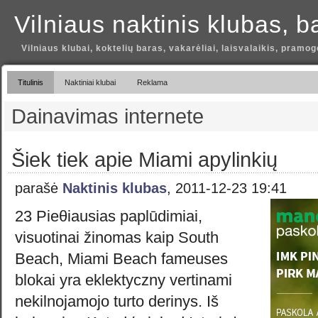
Vilniaus naktinis klubas, b
Vilniaus klubai, koktelių baras, vakarėliai, laisvalaikis, pramog
Titulinis
Naktiniai klubai
Reklama
Dainavimas internete
Šiek tiek apie Miami apylinkių
parašė
Naktinis klubas
, 2011-12-23 19:41
23 Pieθiausias paplūdimiai,
visuotinai žinomas kaip South
Beach, Miami Beach fameuses
blokai yra eklektyczny vertinami
nekilnojamojo turto derinys. Iš