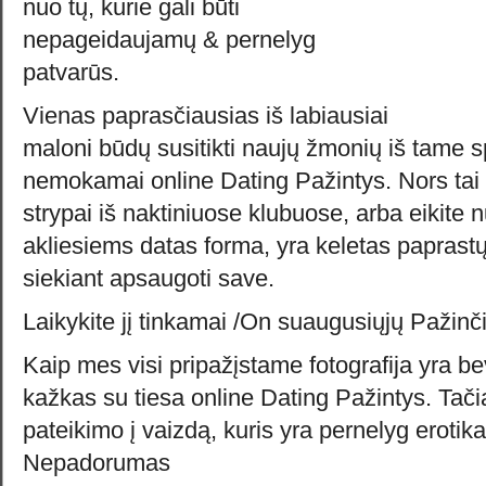
nuo tų, kurie gali būti
nepageidaujamų & pernelyg
patvarūs.
Vienas paprasčiausias iš labiausiai
maloni būdų susitikti naujų žmonių iš tame 
nemokamai online Dating Pažintys. Nors tai
strypai iš naktiniuose klubuose, arba eikite n
akliesiems datas forma, yra keletas paprastų 
siekiant apsaugoti save.
Laikykite jį tinkamai /On suaugusiųjų Pažinč
Kaip mes visi pripažįstame fotografija yra bev
kažkas su tiesa online Dating Pažintys. Tač
pateikimo į vaizdą, kuris yra pernelyg erotika
Nepadorumas