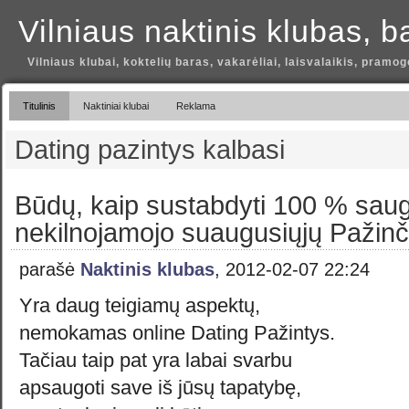
Vilniaus naktinis klubas, b
Vilniaus klubai, koktelių baras, vakarėliai, laisvalaikis, pramog
Titulinis
Naktiniai klubai
Reklama
Dating pazintys kalbasi
Būdų, kaip sustabdyti 100 % sau
nekilnojamojo suaugusiųjų Pažinč
parašė
Naktinis klubas
, 2012-02-07 22:24
Yra daug teigiamų aspektų,
nemokamas online Dating Pažintys.
Tačiau taip pat yra labai svarbu
apsaugoti save iš jūsų tapatybę,