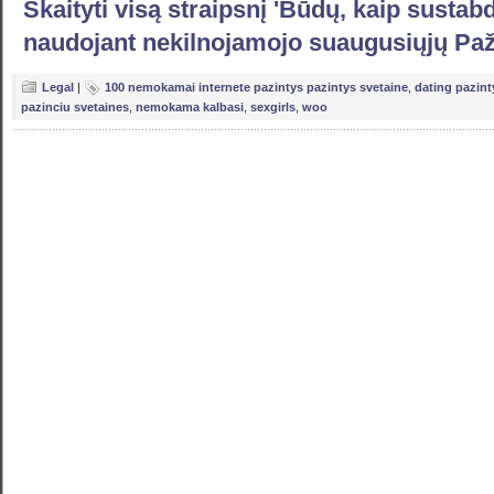
Skaityti visą straipsnį 'Būdų, kaip sustab
naudojant nekilnojamojo suaugusiųjų Paž
Legal
|
100 nemokamai internete pazintys pazintys svetaine
,
dating pazint
pazinciu svetaines
,
nemokama kalbasi
,
sexgirls
,
woo