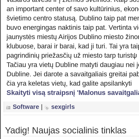
an important center of savo kultūrinius, ekon
švietimo centro statusą. Dublino taip pat me
buvo energingas naktinis taip pat. Vertinta vi
jaunystės miestų Airijos Dublino miesto žin
klubuose, barai ir barai, kad ji turi. Tai yra ta
pagrindinių priežasčių už miesto tarp turist
Tačiau yra vietų Dubline matyti daugiau nei
Dubline. Jei darote a savaitgaliais greitai 
čia yra keletas vietų, kad galite apsilankyti
Skaityti visą straipsnį 'Malonus savaitgali
Software
|
sexgirls
Yadig! Naujas socialinis tinklas