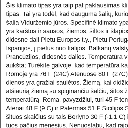
Šis klimato tipas yra taip pat paklausimas k
tipas. Tai yra todėl, kad dauguma šalių, kurio
šalia Viduržemio jūros. Specifinė klimato yp
yra karštos ir sausos; žiemos, šiltos ir šlapi
didesnę dalį Pietų Europos t.y., Pietų Portug
Ispanijos, į pietus nuo Italijos, Balkanų valsty
Prancūzijos, didesnės dalies. Temperatūra v
aukšta; Turėkite galvoje, kad temperatūra k
Romoje yra 76 F (24C) Atėnuose 80 F (27C).
dienos yra gražiai saulėtos. Žiemą, kai didžio
atšiaurią žiemą su spiginančiu šalčiu, šitos ž
temperatūrą. Roma, pavyzdžiui, turi 45 F tem
Atėnai 48 F (9 C) ir Palermas 51 F Sicilijos S
šituos skaičius su tais Berlyno 30 F (-1.1 C)
tuos pačius mėnesius. Nenuostabu, kad rajon