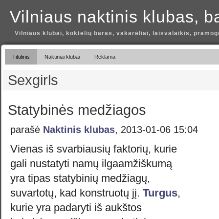
Vilniaus naktinis klubas, b
Vilniaus klubai, koktelių baras, vakarėliai, laisvalaikis, pramog
Titulinis
Naktiniai klubai
Reklama
Sexgirls
Statybinės medžiagos
parašė
Naktinis klubas
, 2013-01-06 15:04
Vienas iš svarbiausių faktorių, kurie
gali nustatyti namų ilgaamžiškumą
yra tipas statybinių medžiagų,
suvartotų, kad konstruotų jį.
Turgus
,
kurie yra padaryti iš aukštos