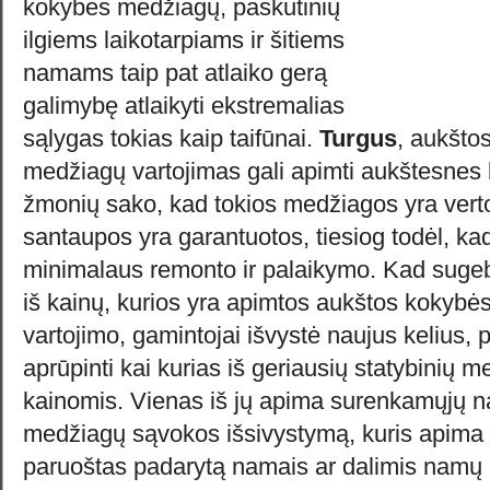
kokybės medžiagų, paskutinių
ilgiems laikotarpiams ir šitiems
namams taip pat atlaiko gerą
galimybę atlaikyti ekstremalias
sąlygas tokias kaip taifūnai.
Turgus
, aukšto
medžiagų vartojimas gali apimti aukštesnes
žmonių sako, kad tokios medžiagos yra verto
santaupos yra garantuotos, tiesiog todėl, k
minimalaus remonto ir palaikymo. Kad sugebė
iš kainų, kurios yra apimtos aukštos kokybė
vartojimo, gamintojai išvystė naujus kelius, pr
aprūpinti kai kurias iš geriausių statybinių
kainomis. Vienas iš jų apima surenkamųjų n
medžiagų sąvokos išsivystymą, kuris apima 
paruoštas padarytą namais ar dalimis namų