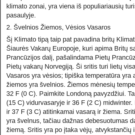
klimato zonai, yra viena iš populiariausių turis
pasaulyje.
2. Švelnios Žiemos, Vėsios Vasaros
Šį Klimato tipą taip pat pavadina britų Klima
Šiaurės Vakarų Europoje, kuri apima Britų s
Prancūzijos dalį, pašalindama Pietų Prancūzi
Pietų vakarų Norvegiją. Ši sritis turi lietų vis
Vasaros yra vėsios; tipiška temperatūra yra ap
žiemos yra švelnios. Žiemos mėnesių tempera
32 F (0 C). Paimkite Londoną pavyzdžiui. Tai
(15 C) vidurvasaryje ir 36 F (2 C) midwinter.
ir 37 F (3 C) atitinkamai vasarą ir žiema. Sri
yra švelnus, tačiau dažnas debesuotumas d
žiemą. Sritis yra po įtaka vėjų, atvykstančių