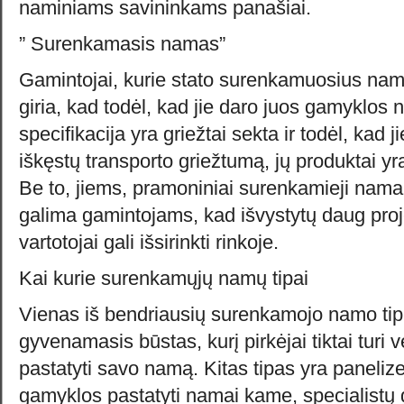
naminiams savininkams panašiai.
” Surenkamasis namas”
Gamintojai, kurie stato surenkamuosius nam
giria, kad todėl, kad jie daro juos gamyklos 
specifikacija yra griežtai sekta ir todėl, kad j
iškęstų transporto griežtumą, jų produktai y
Be to, jiems, pramoniniai surenkamieji namai
galima gamintojams, kad išvystytų daug proje
vartotojai gali išsirinkti rinkoje.
Kai kurie surenkamųjų namų tipai
Vienas iš bendriausių surenkamojo namo tip
gyvenamasis būstas, kurį pirkėjai tiktai turi vež
pastatyti savo namą. Kitas tipas yra panelize
gamyklos pastatyti namai kame, specialistų 