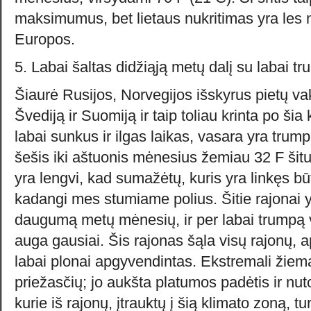
maksimumus, bet lietaus nukritimas yra les 
Europos.
5. Labai šaltas didžiąją metų dalį su labai t
Šiaurė Rusijos, Norvegijos išskyrus pietų vak
Švediją ir Suomiją ir taip toliau krinta po šia
labai sunkus ir ilgas laikas, vasara yra trumpa 
šešis iki aštuonis mėnesius žemiau 32 F šitu
yra lengvi, kad sumažėtų, kuris yra linkęs 
kadangi mes stumiame polius. Šitie rajonai y
daugumą metų mėnesių, ir per labai trumpą 
auga gausiai. Šis rajonas šąla visų rajonų, a
labai plonai apgyvendintas. Ekstremali žiema
priežasčių; jo aukšta platumos padėtis ir nut
kurie iš rajonų, įtrauktų į šią klimato zoną, tu