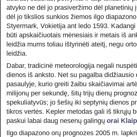
atvyko ne dėl jo prasiveržimo dėl planetinių 
dėl jo tikslios sunkios žiemos ilgo diapazon
Styermark, Vokietija ant ledo 1593. Kadangi pl
būti apskaičiuotais mėnesiais ir metais iš a
leidžia mums toliau ištyrinėti ateitį, negu or
leidžia.
Dabar, tradicinė meteorologija negali nuspėt
dienos iš anksto. Net su pagalba didžiausio 
pasaulyje, kurio greiti žaibu skaičiavimai artė
milijonų per sekundę, šitų trijų dienų prognoz
spekuliatyvūs; jo šešių iki septynių dienos p
tikros vertės. Kepler metodas gali iš tikrųjų 
paskui labai daug nesenų galingų
orai Klai
Ilgo diapazono orų prognozes 2005 m. lapkri