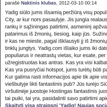
parašė
Naktinis klubas
, 2012-03-10 00:14
Yadig siūlo jums išsamią peržiūrą visų populi
City, ar kur nors pasaulyje. Jis jungia realau
rankų ir sąžiningas patirtimi, asmeninį apžva
patarimus iš žmonių, tiesiog, kaip jūs. Sužin
ir kas ne mieste, pagal išklausyti jį iš žmoni
tinklų jungtys. Yadig.com išlaiko jums iki dat
populiarus ir neatrastų vietas, kur esate, pe
užregistruotas kas antras. Kas yra visi kalb
Kas yra pusryčiai hotspot, jums turėtų būti pa
Kur galima rasti informacijos apie tik apie vis
viešbutyje likti fantastinis pub? Jūs turėjo S
viršutinėje juostoje Hostingas fantastinis juos
tai puiki, tai yra, pasidalinti savo patirtimi ap
Skaityti visą straipsnį 'Yadig! Naujas socia