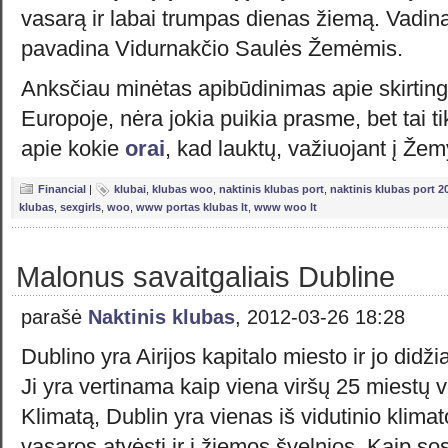
vasarą ir labai trumpas dienas žiemą. Vadina
pavadina Vidurnakčio Saulės Žemėmis.
Anksčiau minėtas apibūdinimas apie skirting
Europoje, nėra jokia puikia prasme, bet tai t
apie kokie
orai
, kad lauktų, važiuojant į Že
Financial
|
klubai
,
klubas woo
,
naktinis klubas port
,
naktinis klubas port 2
klubas
,
sexgirls
,
woo
,
www portas klubas lt
,
www woo lt
Malonus savaitgaliais Dubline
parašė
Naktinis klubas
, 2012-03-26 18:28
Dublino yra Airijos kapitalo miesto ir jo didži
Ji yra vertinama kaip viena viršų 25 miestų 
Klimatą, Dublin yra vienas iš vidutinio klimat
vasaros atvėsti ir į žiemos švelnios. Kaip so