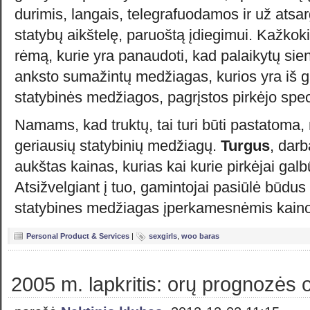
durimis, langais, telegrafuodamos ir už atsarg
statybų aikštelę, paruoštą įdiegimui. Kažkokie
rėmą, kurie yra panaudoti, kad palaikytų sien
anksto sumažintų medžiagas, kurios yra iš 
statybinės medžiagos, pagrįstos pirkėjo speci
Namams, kad truktų, tai turi būti pastatoma, 
geriausių statybinių medžiagų.
Turgus
, darb
aukštas kainas, kurias kai kurie pirkėjai ga
Atsižvelgiant į tuo, gamintojai pasiūlė būdus
statybines medžiagas įperkamesnėmis kain
Personal Product & Services
|
sexgirls
,
woo baras
2005 m. lapkritis: orų prognozės