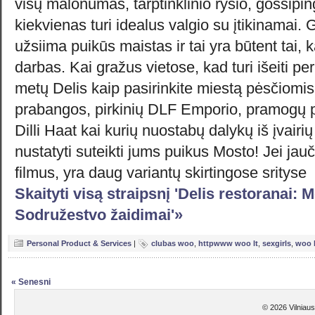
visų malonumas, tarptinklinio ryšio, gossipin
kiekvienas turi idealus valgio su įtikinamai.
užsiima puikūs maistas ir tai yra būtent tai, 
darbas. Kai gražus vietose, kad turi išeiti pe
metų Delis kaip pasirinkite miestą pėsčiomis ma
prabangos, pirkinių DLF Emporio, pramogų pa
Dilli Haat kai kurių nuostabų dalykų iš įvairių
nustatyti suteikti jums puikus Mosto! Jei jauč
filmus, yra daug variantų skirtingose srityse
Skaityti visą straipsnį 'Delis restoranai: 
Sodružestvo žaidimai'»
Personal Product & Services
|
clubas woo
,
httpwww woo lt
,
sexgirls
,
woo k
« Senesni
© 2026 Vilniaus