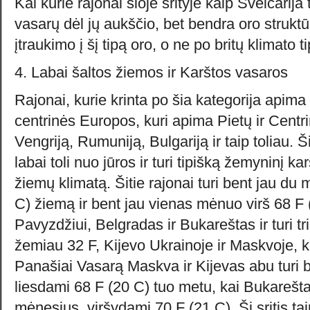
Kai kurie rajonai šioje srityje kaip Šveicarija
vasarų dėl jų aukščio, bet bendra oro struktū
įtraukimo į šį tipą oro, o ne po britų klimato ti
4. Labai šaltos žiemos ir Karštos vasaros
Rajonai, kurie krinta po šia kategorija apima 
centrinės Europos, kuri apima Pietų ir Centr
Vengriją, Rumuniją, Bulgariją ir taip toliau. Š
labai toli nuo jūros ir turi tipišką žemyninį ka
žiemų klimatą. Šitie rajonai turi bent jau d
C) žiemą ir bent jau vienas mėnuo virš 68 F 
Pavyzdžiui, Belgradas ir Bukareštas ir turi t
žemiau 32 F, Kijevo Ukrainoje ir Maskvoje, ku
Panašiai Vasarą Maskva ir Kijevas abu turi 
liesdami 68 F (20 C) tuo metu, kai Bukarešta
mėnesius, viršydami 70 F (21 C). Ši sritis tai