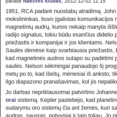
parašė
Naktinis klubas
, 2012-12-02 11:15
1951, RCA padarė nuostabų atradimą. John
mokslininkas, buvo įgaliotas komunikacijos mi
magnetinių audrų, kurios nekaip manyta išš
radijo signalus, tokiu būdu esančius didelio 
priežastis ir kompanijai ir jos klientams. N
Saulės dėmėse kaip svarbiausia priežastis, 
kad magnetinės audros sutapo su padėtimi pl
saulės. Nelson sėkmingai panaudojo šį pro
metų po to, kad išeitų, mėnesiai iš anksto, t
ilgo diapazono pranašavimas, kol jis nepal
Jo darbas nepriklausomai patvirtino Johann
orai
sistemą. Kepler pastebėjo, kad planeti
sudarymu oro sistemų čia ant žemės, kuri s
audras, sausras, potvyniai ir taip toliau. Jo