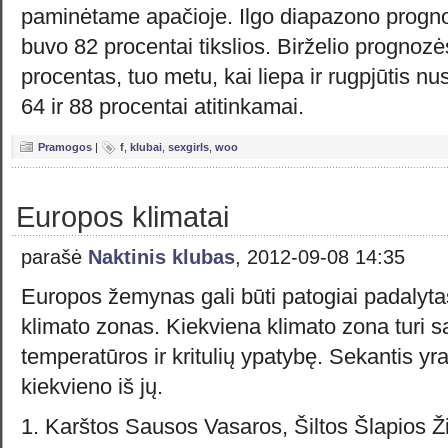
paminėtame apačioje. Ilgo diapazono progn
buvo 82 procentai tikslios. Birželio prognoz
procentas, tuo metu, kai liepa ir rugpjūtis n
64 ir 88 procentai atitinkamai.
Pramogos
|
f
,
klubai
,
sexgirls
,
woo
Europos klimatai
parašė
Naktinis klubas
, 2012-09-08 14:35
Europos žemynas gali būti patogiai padalytas
klimato zonas. Kiekviena klimato zona turi s
temperatūros ir kritulių ypatybę. Sekantis y
kiekvieno iš jų.
1. Karštos Sausos Vasaros, Šiltos Šlapios 