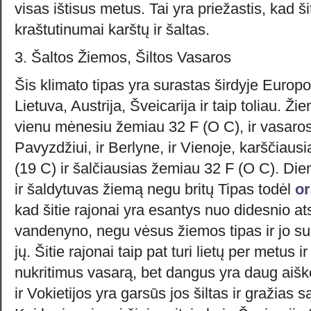
visas ištisus metus. Tai yra priežastis, kad ši
kraštutinumai karštų ir šaltas.
3. Šaltos Žiemos, Šiltos Vasaros
Šis klimato tipas yra surastas širdyje Europo
Lietuva, Austrija, Šveicarija ir taip toliau. Ž
vienu mėnesiu žemiau 32 F (O C), ir vasaros 
Pavyzdžiui, ir Berlyne, ir Vienoje, karščiaus
(19 C) ir šalčiausias žemiau 32 F (O C). Die
ir šaldytuvas žiemą negu britų Tipas todėl
or
kad šitie rajonai yra esantys nuo didesnio a
vandenyno, negu vėsus žiemos tipas ir jo s
jų. Šitie rajonai taip pat turi lietų per metus 
nukritimus vasarą, bet dangus yra daug aiškes
ir Vokietijos yra garsūs jos šiltas ir gražias