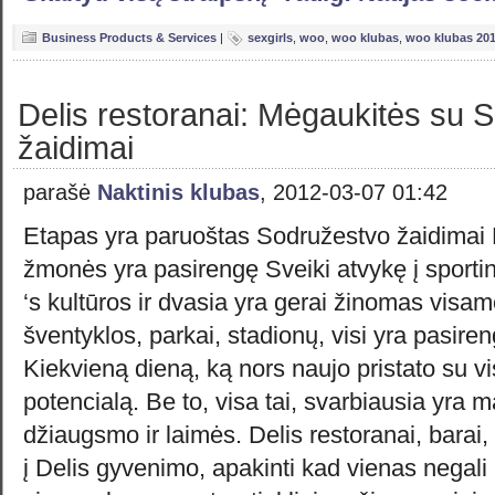
Business Products & Services
|
sexgirls
,
woo
,
woo klubas
,
woo klubas 20
Delis restoranai: Mėgaukitės su 
žaidimai
parašė
Naktinis klubas
, 2012-03-07 01:42
Etapas yra paruoštas Sodružestvo žaidimai 
žmonės yra pasirengę Sveiki atvykę į sportini
‘s kultūros ir dvasia yra gerai žinomas visa
šventyklos, parkai, stadionų, visi yra pasiren
Kiekvieną dieną, ką nors naujo pristato su vi
potencialą. Be to, visa tai, svarbiausia yra 
džiaugsmo ir laimės. Delis restoranai, barai,
į Delis gyvenimo, apakinti kad vienas negali 