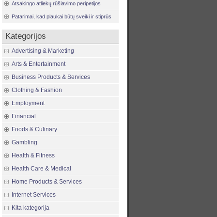
Atsakingo atliekų rūšiavimo peripetijos
Patarimai, kad plaukai būtų sveiki ir stiprūs
Kategorijos
Advertising & Marketing
Arts & Entertainment
Business Products & Services
Clothing & Fashion
Employment
Financial
Foods & Culinary
Gambling
Health & Fitness
Health Care & Medical
Home Products & Services
Internet Services
Kita kategorija