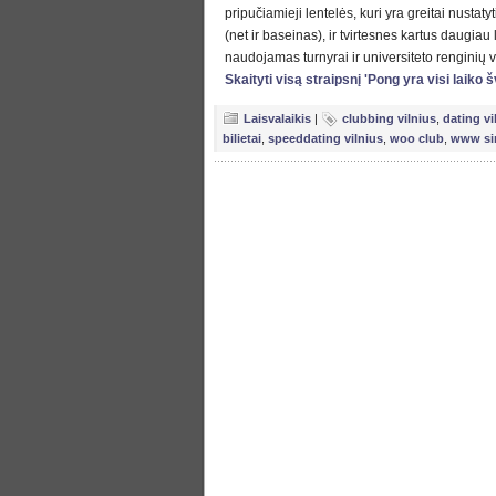
pripučiamieji lentelės, kuri yra greitai nustatyti
(net ir baseinas), ir tvirtesnes kartus daugiau
naudojamas turnyrai ir universiteto renginių v
Skaityti visą straipsnį 'Pong yra visi laiko
Laisvalaikis
|
clubbing vilnius
,
dating vi
bilietai
,
speeddating vilnius
,
woo club
,
www sin