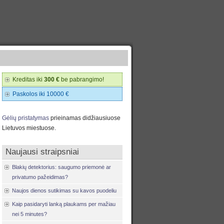
Kreditas iki
300 €
be pabrangimo!
Paskolos iki 10000 €
Gėlių pristatymas
prieinamas didžiausiuose
Lietuvos miestuose.
Naujausi straipsniai
Blakių detektorius: saugumo priemonė ar
privatumo pažeidimas?
Naujos dienos sutikimas su kavos puodeliu
Kaip pasidaryti lanką plaukams per mažiau
nei 5 minutes?