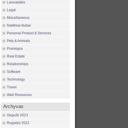
Laisvalaikis
Legal
Miscellaneous
Naktiniai klubai
Personal Product & Services
Pets & Animals
Pramogos
Real Estate
Relationships
Software
Technology
Travel
Web Resources
Archyvas
Gegužė 2023
Rugsėjis 2022