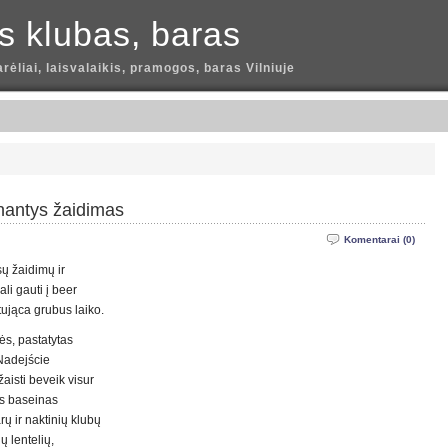
is klubas, baras
arėliai, laisvalaikis, pramogos, baras Vilniuje
inantys žaidimas
Komentarai (0)
sų žaidimų ir
li gauti į beer
tująca grubus laiko.
ės, pastatytas
 Nadejście
aisti beveik visur
os baseinas
rų ir naktinių klubų
ų lentelių,