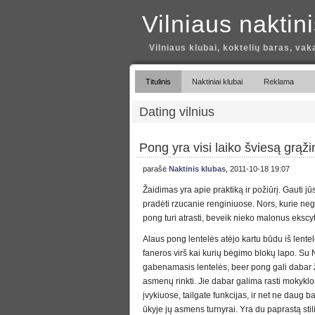
Vilniaus naktin
Vilniaus klubai, koktelių baras, vak
Titulinis
Naktiniai klubai
Reklama
Dating vilnius
Pong yra visi laiko šviesą grąž
parašė
Naktinis klubas
, 2011-10-18 19:07
Žaidimas yra apie praktiką ir požiūrį. Gauti jū
pradėti rzucanie renginiuose. Nors, kurie nega
pong turi atrasti, beveik nieko malonus ekscy
Alaus pong lentelės atėjo kartu būdu iš lentel
faneros virš kai kurių bėgimo blokų lapo. Su
gabenamasis lentelės, beer pong gali dabar ž
asmenų rinkti. Jie dabar galima rasti mokykl
įvykiuose, tailgate funkcijas, ir net ne daug ba
ūkyje jų asmens turnyrai. Yra du paprastą stili