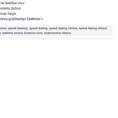
 iki faktiškai visur
 lentelių dažnai
isoje šalyje.
 šviesą grąžinantys žaidimas'»
lnius
,
speed dateing
,
speed dating
,
speed dating vilnius
,
speed dating vilnius
 naktinis clubas londone com
,
znakomstva vilnius