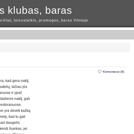
is klubas, baras
arėliai, laisvalaikis, pramogos, baras Vilniuje
Komentarai (0)
ra, kad gera naktį,
atelių, tačiau jūs
baruose ir ypač
tadienis naktį, gali
restoranuose,
jei yra dėvėti kažką
elę, kad tu gali
 kad daugelis
keisti švarkas, jei