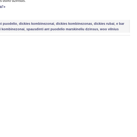
nės buvo džinsus.
ai'»
nt puodelio
,
dickies kombinezonai
,
dickies kombinezonas
,
dickies rubai
,
e bar
ai kombinezonai
,
spausdinti ant puodelio marskineliu dzinsus
,
woo vilnius