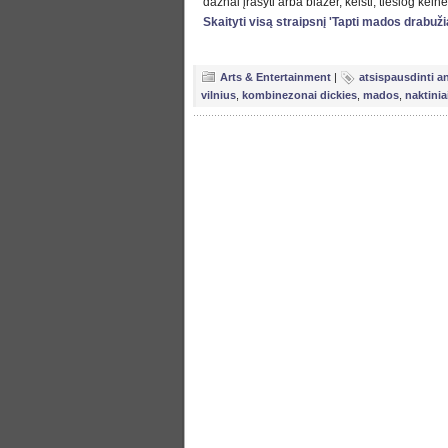
dažnai įrašyti arba blazer, keisti, tiesiog kel
Skaityti visą straipsnį 'Tapti mados drabuži
Arts & Entertainment
|
atsispausdinti a
vilnius
,
kombinezonai dickies
,
mados
,
naktini