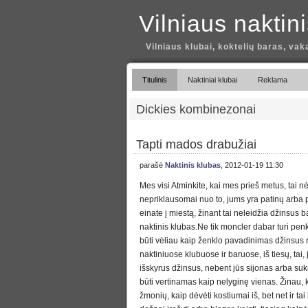
Vilniaus naktin
Vilniaus klubai, koktelių baras, vak
Titulinis
Naktiniai klubai
Reklama
Dickies kombinezonai
Tapti mados drabužiai
parašė
Naktinis klubas
, 2012-01-19 11:30
Mes visi Atminkite, kai mes prieš metus, tai nė
nepriklausomai nuo to, jums yra patinų arba p
einate į miestą, žinant tai neleidžia džinsus 
naktinis klubas.Ne tik moncler dabar turi penk
būti vėliau kaip ženklo pavadinimas džinsus 
naktiniuose klubuose ir baruose, iš tiesų, tai, 
išskyrus džinsus, nebent jūs sijonas arba sukn
būti vertinamas kaip nelyginę vienas. Žinau,
žmonių, kaip dėvėti kostiumai iš, bet net ir tai 