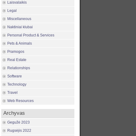
Laisvalaikis
Legal
Miscellaneous
Naktiniai klubai
Personal Product & Services
Pets & Animals
Pramogos
Real Estate
Relationships
Software
Technology
Travel
Web Resources
Archyvas
Gegužė 2023
Rugsėjis 2022