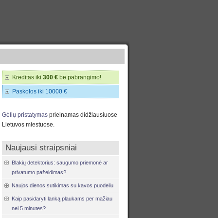
Kreditas iki
300 €
be pabrangimo!
Paskolos iki 10000 €
Gėlių pristatymas
prieinamas didžiausiuose
Lietuvos miestuose.
Naujausi straipsniai
Blakių detektorius: saugumo priemonė ar
privatumo pažeidimas?
Naujos dienos sutikimas su kavos puodeliu
Kaip pasidaryti lanką plaukams per mažiau
nei 5 minutes?