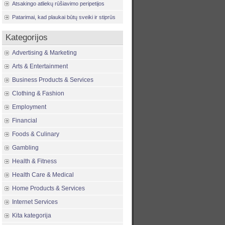
Atsakingo atliekų rūšiavimo peripetijos
Patarimai, kad plaukai būtų sveiki ir stiprūs
Kategorijos
Advertising & Marketing
Arts & Entertainment
Business Products & Services
Clothing & Fashion
Employment
Financial
Foods & Culinary
Gambling
Health & Fitness
Health Care & Medical
Home Products & Services
Internet Services
Kita kategorija