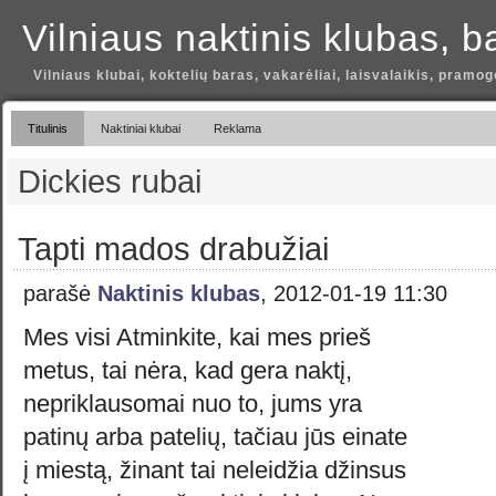
Vilniaus naktinis klubas, b
Vilniaus klubai, koktelių baras, vakarėliai, laisvalaikis, pramog
Titulinis
Naktiniai klubai
Reklama
Dickies rubai
Tapti mados drabužiai
parašė
Naktinis klubas
, 2012-01-19 11:30
Mes visi Atminkite, kai mes prieš
metus, tai nėra, kad gera naktį,
nepriklausomai nuo to, jums yra
patinų arba patelių, tačiau jūs einate
į miestą, žinant tai neleidžia džinsus