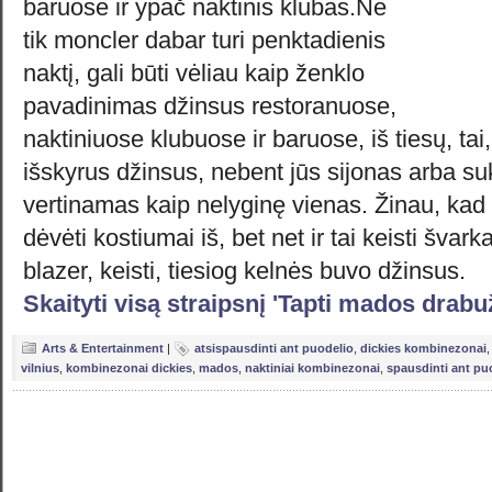
baruose ir ypač naktinis klubas.Ne
tik moncler dabar turi penktadienis
naktį, gali būti vėliau kaip ženklo
pavadinimas džinsus restoranuose,
naktiniuose klubuose ir baruose, iš tiesų, tai,
išskyrus džinsus, nebent jūs sijonas arba suk
vertinamas kaip nelyginę vienas. Žinau, kad
dėvėti kostiumai iš, bet net ir tai keisti švark
blazer, keisti, tiesiog kelnės buvo džinsus.
Skaityti visą straipsnį 'Tapti mados drabuž
Arts & Entertainment
|
atsispausdinti ant puodelio
,
dickies kombinezonai
vilnius
,
kombinezonai dickies
,
mados
,
naktiniai kombinezonai
,
spausdinti ant pu