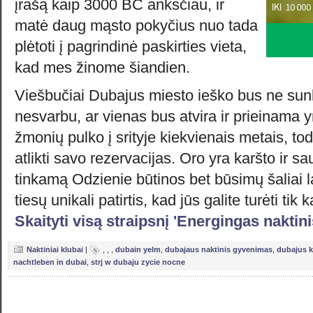
įrašą kaip 3000 BC anksčiau, ir
matė daug mąsto pokyčius nuo tada
plėtoti į pagrindinė paskirties vieta,
kad mes žinome šiandien.
Viešbučiai Dubajus miesto ieško bus ne sunk
nesvarbu, ar vienas bus atvira ir prieinama 
žmonių pulko į srityje kiekvienais metais, to
atlikti savo rezervacijas. Oro yra karšto ir s
tinkamą Odzienie būtinos bet būsimų šaliai la
tiesų unikali patirtis, kad jūs galite turėti tik
Skaityti visą straipsnį 'Energingas naktin
Naktiniai klubai
|
,
,
,
dubain yelm
,
dubajaus naktinis gyvenimas
,
dubajus k
nachtleben in dubai
,
strj w dubaju zycie nocne