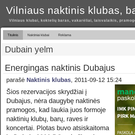
Vilniaus naktinis klubas, b
Vilniaus klubai, koktelių baras, vakarėliai, laisvalaikis, pramog
Titulinis
Naktiniai klubai
Reklama
Dubain yelm
Energingas naktinis Dubajus
parašė
Naktinis klubas
, 2011-09-12 15:24
Šios rezervacijos skrydžiai į
Dubajus, nėra daugybę naktinės
pramogos, kad laukia juos formoje
naktinių klubų, barų, raves ir
koncertai. Plotas buvo atsiskaitoma