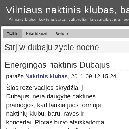
Vilniaus naktinis klubas, b
Vilniaus klubai, koktelių baras, vakarėliai, laisvalaikis, pramog
Titulinis
Naktiniai klubai
Reklama
Strj w dubaju zycie nocne
Energingas naktinis Dubajus
parašė
Naktinis klubas
, 2011-09-12 15:24
Šios rezervacijos skrydžiai į
Dubajus, nėra daugybę naktinės
pramogos, kad laukia juos formoje
naktinių klubų, barų, raves ir
koncertai. Plotas buvo atsiskaitoma