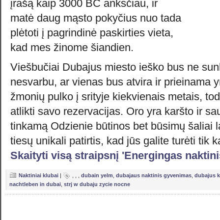
įrašą kaip 3000 BC anksčiau, ir
matė daug mąsto pokyčius nuo tada
plėtoti į pagrindinė paskirties vieta,
kad mes žinome šiandien.
Viešbučiai Dubajus miesto ieško bus ne sunk
nesvarbu, ar vienas bus atvira ir prieinama 
žmonių pulko į srityje kiekvienais metais, to
atlikti savo rezervacijas. Oro yra karšto ir s
tinkamą Odzienie būtinos bet būsimų šaliai la
tiesų unikali patirtis, kad jūs galite turėti tik
Skaityti visą straipsnį 'Energingas naktin
Naktiniai klubai
|
,
,
,
dubain yelm
,
dubajaus naktinis gyvenimas
,
dubajus k
nachtleben in dubai
,
strj w dubaju zycie nocne