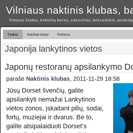
Vilniaus naktinis klubas, b
Vilniaus klubai, koktelių baras, vakarėliai, laisvalaikis, pramog
Titulinis
Naktiniai klubai
Reklama
Japonija lankytinos vietos
Japonų restoranų apsilankymo D
parašė
Naktinis klubas
, 2011-11-29 18:58
Jūsų Dorset švenčių, galite
apsilankyti nemažai Lankytinos
vietos zonos, įskaitant pilių, sodai,
fortų, muziejai ir dvarus. Be to,
galite atsipalaiduoti Dorset’s