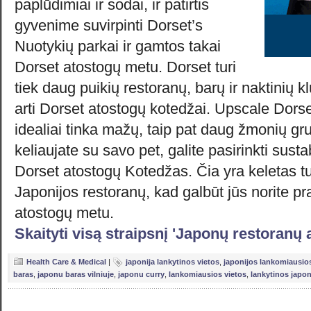
paplūdimiai ir sodai, ir patirtis
gyvenime suvirpinti Dorset’s
Nuotykių parkai ir gamtos takai
Dorset atostogų metu. Dorset turi
tiek daug puikių restoranų, barų ir naktinių kl
arti Dorset atostogų kotedžai. Upscale Dors
idealiai tinka mažų, taip pat daug žmonių gr
keliaujate su savo pet, galite pasirinkti sust
Dorset atostogų Kotedžas. Čia yra keletas t
Japonijos restoranų, kad galbūt jūs norite pra
atostogų metu.
Skaityti visą straipsnį 'Japonų restoranų
Health Care & Medical
|
japonija lankytinos vietos
,
japonijos lankomiausios
baras
,
japonu baras vilniuje
,
japonu curry
,
lankomiausios vietos
,
lankytinos japon