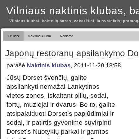
Vilniaus naktinis klubas, b
Vilniaus klubai, koktelių baras, vakarėliai, laisvalaikis, pramog
Titulinis
Naktiniai klubai
Reklama
Japonų restoranų apsilankymo Do
parašė
Naktinis klubas
, 2011-11-29 18:58
Jūsų Dorset švenčių, galite
apsilankyti nemažai Lankytinos
vietos zonos, įskaitant pilių, sodai,
fortų, muziejai ir dvarus. Be to, galite
atsipalaiduoti Dorset’s paplūdimiai ir
sodai, ir patirtis gyvenime suvirpinti
Dorset’s Nuotykių parkai ir gamtos