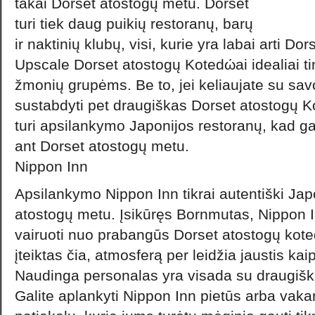
takai Dorset atostogų metu. Dorset
turi tiek daug puikių restoranų, barų
ir naktinių klubų, visi, kurie yra labai arti Do
Upscale Dorset atostogų Kotedώai idealiai t
žmonių grupėms. Be to, jei keliaujate su savo 
sustabdyti pet draugiškas Dorset atostogų K
turi apsilankymo Japonijos restoranų, kad galb
ant Dorset atostogų metu.
Nippon Inn
Apsilankymo Nippon Inn tikrai autentiški Japo
atostogų metu. Įsikūręs Bornmutas, Nippon In
vairuoti nuo prabangūs Dorset atostogų kote
įteiktas čia, atmosferą per leidžia jaustis kai
Naudinga personalas yra visada su draugiška
Galite aplankyti Nippon Inn pietūs arba vakar