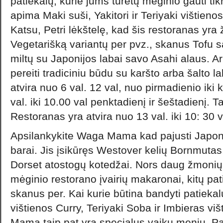
patiekalų, kurie jums turėtų mėginio gauti tik
apima Maki suši, Yakitori ir Teriyaki vištieno
Katsu, Petri lėkštelę, kad šis restoranas yr
Vegetarišką variantų per pvz., skanus Tofu s
miltų su Japonijos labai savo Asahi alaus. Ar
pereiti tradiciniu būdu su karšto arba šalto l
atvira nuo 6 val. 12 val, nuo pirmadienio iki k
val. iki 10.00 val penktadienį ir šeštadienį. 
Restoranas yra atvira nuo 13 val. iki 10: 30
Apsilankykite Waga Mama kad pajusti Japon
barai. Jis įsikūręs Westover kelių Bornmutas
Dorset atostogų kotedžai. Nors daug žmoni
mėginio restorano įvairių makaronai, kitų pati
skanus per. Kai kurie būtina bandyti patiekal
vištienos Curry, Teriyaki Soba ir Imbieras v
Mama taip pat yra specialus vaikų meniu. Pas