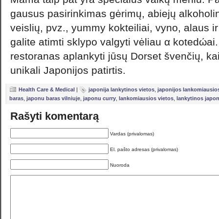
gausus pasirinkimas gėrimų, abiejų alkoholin
veislių, pvz., yummy kokteiliai, vyno, alaus ir
galite atimti sklypo valgyti vėliau α kotedώ
restoranas aplankyti jūsų Dorset švenčių, kaip
unikali Japonijos patirtis.
Health Care & Medical
|
japonija lankytinos vietos
,
japonijos lankomiausios
baras
,
japonu baras vilniuje
,
japonu curry
,
lankomiausios vietos
,
lankytinos japon
Rašyti komentarą
Vardas (privalomas)
El. pašto adresas (privalomas)
Nuoroda